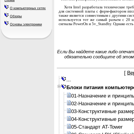
схемы
Хотя Intel разработала технические тре
О компьютерных сетях
для системной платы с форм-фактором mic
также является совместимым с другими сис
Обзоры
использу­ется тот же самый разъем с 20 
сигналы PowerOn и 5v_Standby. Однако есть
Основы электроники
Если Вы найдете какие либо опеча
обязательно сообщите об этом
[
Ве
...
Блоки питания компьютер
01-Назначение и принцип
02-Назначение и принцип
03-Конструктивные разме
04-Конструктивные разме
05-Стандарт AT-Tower