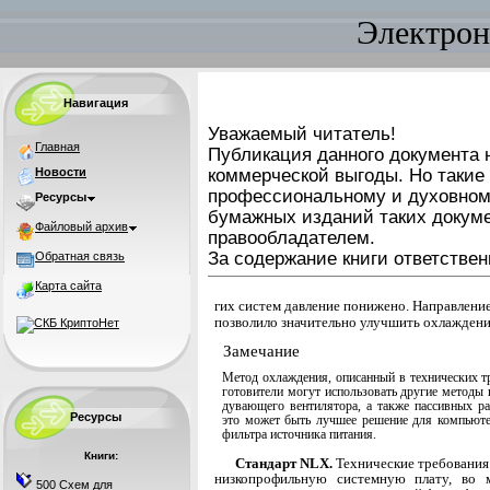
Электрон
Навигация
Уважаемый читатель!
Главная
Публикация данного документа н
Новости
коммерческой выгоды. Но такие
профессиональному и духовном
Ресурсы
бумажных изданий таких докуме
Файловый архив
правообладателем.
За содержание книги ответствен
Обратная связь
Карта сайта
гих систем давление понижено. Направлени
позво­лило значительно улучшить охлажден
Замечание
Метод охлаждения, описанный в технических т
готовители могут использовать другие методы 
дувающего вентилятора, а также пассивных ра
Ресурсы
это может быть лучшее решение для компьютера
фильтра источника питания.
Книги:
Стандарт NLX.
Технические требования
низкопрофильную системную плату, во
500 Схем для