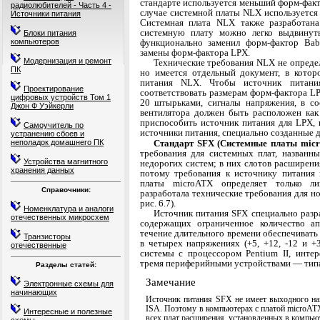
стандарте используется меньший форм-факт
радиолюбителей - Часть 4 -
случае сис­темной платы NLX используется
Источники питания
Системная плата NLX также разработана
системную плату можно легко выдвинут
Блоки питания
функционально заменил форм-фактор Bab
компьютеров
замены форм-фактора LPX.
Модернизация и ремонт
Технические требования NLX не опреде
ПК
но имеется отдельный документ, в котор
питания NLX. Чтобы источник питани
Проектирование
соответствовать разме­рам форм-фактора L
цифровых устройств Том 1
20 штырьками, сигналы напряжения, в со
Джон Ф Уэйкерли
вентилятора должен быть распо­ложен ка
приспособить источник питания для LPX, 
Самоучитель по
источники питания, специально созданные д
устранению сбоев и
Стандарт SFX (Системные платы mic
неполадок домашнего ПК
тре­бования для системных плат, назван
Устройства магнитного
недорогих систем; в них слотов расширен
хранения данных
потому требо­вания к источнику питания
платы microATX оп­ределяет только ли
Справочники:
разработала технические требова­ния для н
рис. 6.7).
Номенклатура и аналоги
Источник питания SFX специально разра
отечественных микросхем
со­держащих ограниченное количество а
течение дли­тельного времени обеспечивать
Транзисторы
в четырех на­пряжениях (+5, +12, -12 и +
отечественные
системы с процессо­ром Pentium II, инте
тремя периферийными устройствами — тип
Разделы статей:
Замечание
Электронные схемы для
начинающих
Источник питания SFX не имеет выходного на
ISA. Поэтому в компьютерах с платой microAT
Интересные и полезные
всех плат расширения, установленных в компьют