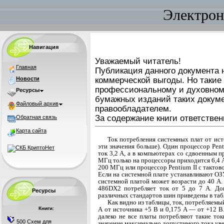
Электрон
Навигация
Уважаемый читатель!
Главная
Публикация данного документа н
Новости
коммерческой выгоды. Но такие
профессиональному и духовном
Ресурсы
бумажных изданий таких докуме
Файловый архив
правообладателем.
За содержание книги ответствен
Обратная связь
Карта сайта
Ток потребления системных плат от ист
эти значения больше). Один процессор Pen
ток 3,2 А, а в компьютерах со сдвоенным 
МГц только на процессоры приходится 6,4 А
200 МГц или процессор Pentium II с тактов
Если на систем­ной плате устанавливают О
системной платой может возрасти до 40 А
486DX2 потребляет ток от 5 до 7 А. До
Ресурсы
различных стандартов шин приведены в табл
Как видно из таблицы, ток, потребляемы
Книги:
А от источника +5 В и 0,175 А — от +12 В.
далеко не все платы потребляют такие ток
500 Схем для
значение мак­симально допустимого тока уве