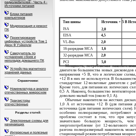
радиолюбителей - Часть 4 -
Источники питания
Блоки питания
компьютеров
Тип шины
Источник +
5 В Ист
Модернизация и ремонт
ISA
2,0
ПК
EISA
4,5
Проектирование
цифровых устройств Том 1
VL-Bus
2,0
Джон Ф Уэйкерли
16-разрядная MCA
1,6
Самоучитель по
32-разрядная MCA
2,0
устранению сбоев и
неполадок домашнего ПК
PCI
5,0
Мощность, потребляемая накопителями
Устройства магнитного
двигатели
большинства новых дисководов ф
хранения данных
напряжения +5 В, что и логические схемы
+12 В в них не использует­ся. В большинст
Справочники:
стандартные 12-вольтовые дви­
гатели с ра
Кроме того, для питания их логических сх
Номенклатура и аналоги
0,5 А. Наконец, большинство вентиляторов 
отечественных микросхем
довольно малый ток (около 0,1 А).
Обычные накопители на жестких дисках
Транзисторы
1,0 А от источника +12 В (для питания д
отечественные
источника (для питания логических схем).
особенно пол­норазмерные, потребляют
Разделы статей:
проблема состоит в том, что при запу
Электронные схемы для
значительно большую мощ­ность, че
начинающих
энергопотребление (от 12-вольтового ис
разгона полноразмерный накопитель может
Интересные и полезные
стационарный режим потребляемая мощнос