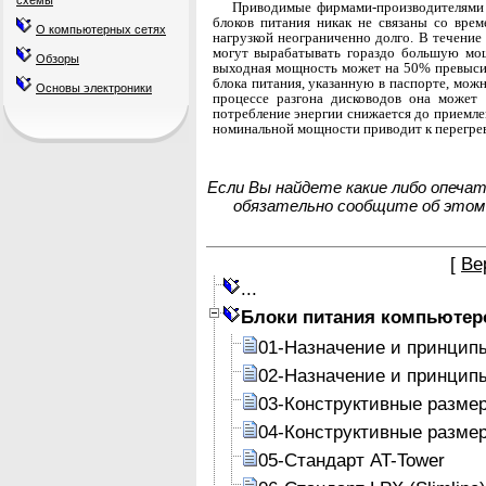
схемы
Приводимые фирмами-производителями 
блоков питания никак не связаны со врем
О компьютерных сетях
нагруз­кой неограниченно долго. В течени
могут вы­рабатывать гораздо большую мо
Обзоры
выходная мощ­ность может на 50% превыс
блока питания, указанную в паспорте, можн
Основы электроники
процессе разгона дисководов она может
потребление энергии сни­жается до приемл
номинальной мощности приводит к перегреву
Если Вы найдете какие либо опеча
обязательно сообщите об этом
[
Ве
...
Блоки питания компьютер
01-Назначение и принцип
02-Назначение и принцип
03-Конструктивные разме
04-Конструктивные разме
05-Стандарт AT-Tower