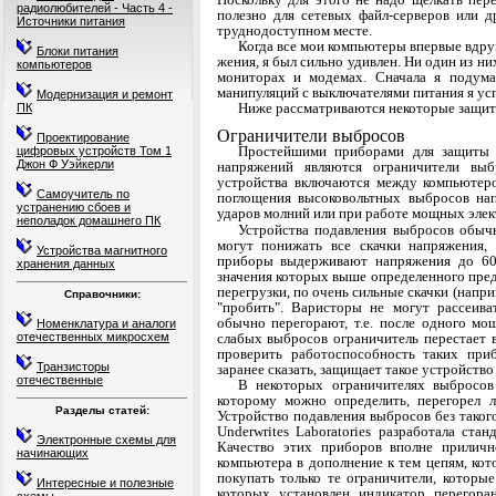
радиолюбителей - Часть 4 -
полезно для сетевых файл-серверов или д
Источники питания
труднодоступном месте.
Когда все мои компьютеры впервые вдру
Блоки питания
жения, я был сильно удивлен. Ни один из ни
компьютеров
мониторах и модемах. Сначала я подума
манипуля­ций с выключателями питания я ус
Модернизация и ремонт
Ниже рассматриваются некоторые защитн
ПК
Ограничители выбросов
Проектирование
Простейшими приборами для защиты 
цифровых устройств Том 1
Джон Ф Уэйкерли
напряже­ний являются ограничители вы
устройства включа­ются между компьютер
Самоучитель по
поглощения высоко­вольтных выбросов на
устранению сбоев и
ударов молний или при работе мощных элек
неполадок домашнего ПК
Устройства подавления выбросов обыч
могут понижать все скачки напряжения
Устройства магнитного
приборы выдер­
живают напряжения до 60
хранения данных
значения которых выше оп­
ределенного пред
перегрузки, по очень сильные скачки (напр
Справочники:
"пробить". Варисторы не могут рассеив
обычно перегорают, т.е. после одного мощ
Номенклатура и аналоги
слабых выбросов ограничитель перестает
отечественных микросхем
проверить работоспособность таких при
Транзисторы
заранее сказать, защищает такое устройство 
отечественные
В некоторых ограничителях выбросов
которому можно определить, перегорел л
Разделы статей:
Устройство подав­ления выбросов без тако
Underwrites Laborato­ries разработала с
Электронные схемы для
Качество этих приборов вполне прилич
начинающих
компьютера в дополнение к тем це­пям, ко
покупать только те ограничители, кото­р
Интересные и полезные
которых установлен индикатор перегора