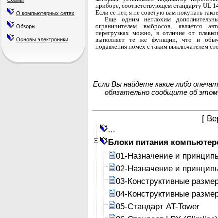
схемы
приборе, соответствующем стандарту UL 14
Если ее пет, я не советую вам покупать тако
О компьютерных сетях
Еще одним неплохим дополнительны
ограничите­лем выбросов, является ав
Обзоры
перегрузках можно, в от­личие от плавко
выполняет те же функции, что и обычн
Основы электроники
подавления помех с таким выключателем сто­
Если Вы найдете какие либо опеча
обязательно сообщите об этом
[
Ве
...
Блоки питания компьютер
01-Назначение и принцип
02-Назначение и принцип
03-Конструктивные разме
04-Конструктивные разме
05-Стандарт AT-Tower