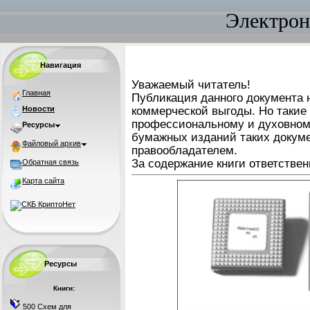
Электрон
Навигация
Уважаемый читатель!
Главная
Публикация данного документа н
Новости
коммерческой выгоды. Но такие
профессиональному и духовном
Ресурсы
бумажных изданий таких докуме
Файловый архив
правообладателем.
За содержание книги ответствен
Обратная связь
Карта сайта
Ресурсы
Книги:
500 Схем для