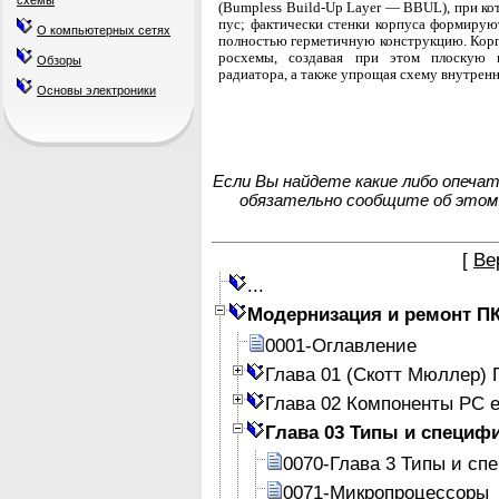
схемы
(Bumpless Build-Up Layer — BBUL), при ко
пус; фактически стенки корпуса формируют
О компьютерных сетях
полностью герметичную конструкцию. Корпу
росхемы, создавая при этом плоскую п
Обзоры
радиатора, а также упрощая схему внутренн
Основы электроники
Если Вы найдете какие либо опеча
обязательно сообщите об этом
[
Ве
...
Модернизация и ремонт П
0001-Оглавление
Глава 01 (Скотт Мюллер)
Глава 02 Компоненты PC е
Глава 03 Типы и специф
0070-Глава 3 Типы и с
0071-Микропроцессоры