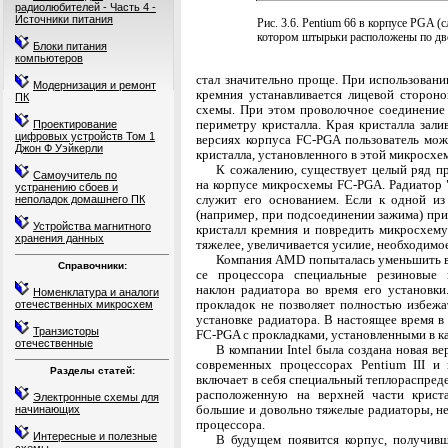
радиолюбителей - Часть 4 -
Источники питания
Рис. 3.6. Pentium 66 в корпусе PGA (
котором штырьки расположены по дв
Блоки питания
компьютеров
стал значительно проще. При использован
Модернизация и ремонт
кремния устанавливается лицевой сторон
ПК
схемы. При этом проволочное соединение 
периметру кристалла. Края кристалла зал
Проектирование
цифровых устройств Том 1
версиях корпуса FC-PGA пользователь мож
Джон Ф Уэйкерли
кристалла, установленного в этой микросхе
К сожалению, существует целый ряд пр
Самоучитель по
на корпусе микросхемы FC-PGA. Радиатор "
устранению сбоев и
служит его основанием. Если к одной из
неполадок домашнего ПК
(например, при подсоединении зажима) при
Устройства магнитного
кристалл кремния и повредить микросхему
хранения данных
тяжелее, увеличивается усилие, необходимое
Компания AMD попыталась уменьшить ве
Справочники:
се процессора специальные резиновые 
наклон радиатора во время его установки
Номенклатура и аналоги
прокладок не позволяет полностью избеж
отечественных микросхем
установке радиатора. В настоящее время в
Транзисторы
FC-PGA с прокладками, установленными в к
отечественные
В компании Intel была создана новая в
современных процессорах Pentium III и 
Разделы статей:
включает в себя специальный теплораспре
располо­женную на верхней части криста
Электронные схемы для
большие и до­вольно тяжелые радиаторы, н
начинающих
процессора.
Интересные и полезные
В будущем появится корпус, получивш