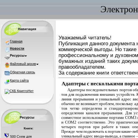
Электрон
Навигация
Уважаемый читатель!
Главная
Публикация данного документа н
Новости
коммерческой выгоды. Но такие
профессиональному и духовном
Ресурсы
бумажных изданий таких докуме
Файловый архив
правообладателем.
За содержание книги ответствен
Обратная связь
Карта сайта
Адаптеры с несколькими пор
Адаптеры последовательных портов об
тов для подключения внешних устройств.
линия прерывания и уникальный адрес вво
обычно не возникает проблем, поскольку а
тов четко определена и стандартизиров
опреде­лении каналов прерывания. Для у
совместное использование портами COM3
Ресурсы
и COM2 соответственно. Это практически
четырех портов при работе в таких опе
Книги:
Прежде чем подключать к портам какие-либ
уникальный адрес ввода-вывода, а главное
500 Схем для