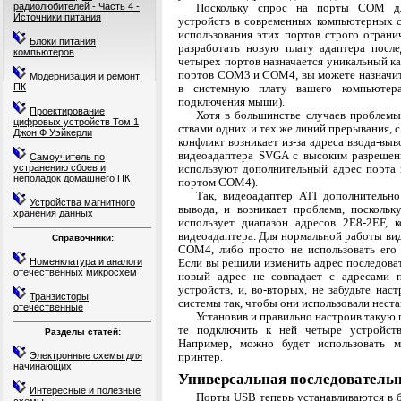
Поскольку спрос на порты СОМ дл
радиолюбителей - Часть 4 -
Источники питания
устройств в современных компьютерных с
использова­ния этих портов строго огран
Блоки питания
разработать новую плату адаптера посл
компьютеров
четырех портов назначается уникальный ка
портов COM3 и COM4, вы можете назначит
Модернизация и ремонт
в системную плату вашего компьютера
ПК
подключения мыши).
Проектирование
Хотя в большинстве случаев проблемы
цифровых устройств Том 1
ствами одних и тех же линий прерывания, с
Джон Ф Уэйкерли
конфликт возникает из-за адреса ввода-в
видеоадаптера SVGA с высоким разрешени
Самоучитель по
используют дополнительный адрес порта в
устранению сбоев и
неполадок домашнего ПК
портом COM4).
Так, видеоадаптер ATI дополнительно
Устройства магнитного
выво­да, и возникает проблема, поскол
хранения данных
использует диапазон адресов 2E8-2EF, 
видеоадаптера. Для нормальной работы ви
Справочники:
COM4, либо просто не использовать его
Номенклатура и аналоги
Если вы решили изменить адрес последовате
отечественных микросхем
новый адрес не совпадает с адресами 
устройств, и, во-вто­рых, не забудьте н
Транзисторы
системы так, чтобы они использовали нест
отечественные
Установив и правильно настроив такую
те подключить к ней четыре устройств
Разделы статей:
Например, можно будет использовать м
Электронные схемы для
принтер.
начинающих
Универсальная последовательна
Интересные и полезные
Порты USB теперь устанавливаются в б