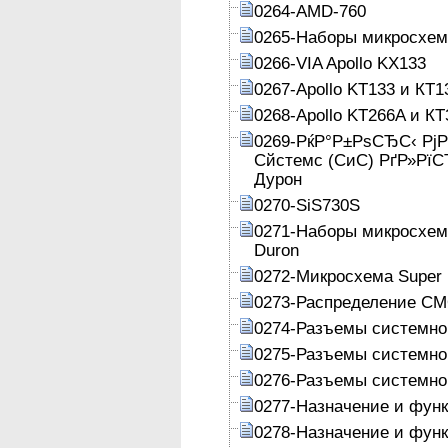
0264-AMD-760
0265-Наборы микросхем 
0266-VIA Apollo KX133
0267-Apollo KT133 и КТ1
0268-Apollo KT266A и К
0269-РќР°Р±РѕСЂС‹ Рј
Сйстемс (СиС) РґР»Рї
Дурон
0270-SiS730S
0271-Наборы микросхем 
Duron
0272-Микросхема Super 
0273-Распределение C
0274-Разъемы системно
0275-Разъемы системно
0276-Разъемы системно
0277-Назначение и фун
0278-Назначение и фун