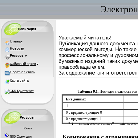
Электрон
Навигация
Уважаемый читатель!
Главная
Публикация данного документа н
Новости
коммерческой выгоды. Но такие
профессиональному и духовном
Ресурсы
бумажных изданий таких докуме
Файловый архив
правообладателем.
За содержание книги ответствен
Обратная связь
Карта сайта
Таблица 9.1.
Последовательность зон
Бит данных
1
0 с предшествующим 0
Ресурсы
0 с предшествующей 1
*
Т — смена знака есть; N — смены зна
Книги:
Кодирование с ограничен
500 Схем для