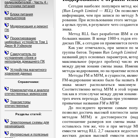
радиолюбителей - Часть 4 -
Сегодня наиболее популярен метод
ко
Источники питания
{Run Length Limited — RLL).
Он позволяе
Блоки питания
информации, чем при записи по методу M
компьютеров
ровании. При использовании этого метода
а целых групп, в результате чего создают
Модернизация и ремонт
знака.
ПК
Метод RLL был разработан IBM и сна
больших машин. В конце 1980-х годов его 
Проектирование
цифровых устройств Том 1
дисках ПК, а сегодня он применяется почти
Джон Ф Уэйкерли
Как уже отмечалось, при записи по 
группы битов. Термин
Run Length Limite
Самоучитель по
названий двух основных параметров, кото
устранению сбоев и
максимальное (предел пробега) число я
неполадок домашнего ПК
между двумя зонами смены знака. Изменя
Устройства магнитного
методы кодирования, но на практике исполь
хранения данных
Методы FM и MFM, в сущности, являют
FM-кодирование можно было бы назвать
R
Справочники:
знака может располагаться максиму
Соответствен­но метод MFM в этой терм
Номенклатура и аналоги
так как в этом случае между двумя зонами
отечественных микросхем
трех ячеек перехода. Однако при упомина
Транзисторы
привычные названия
FM
и
MFM.
отечественные
До последнего времени самым попу
позволял достичь высокой плотности запи
Разделы статей:
методом MFM) и достоверности (над
соотношение раз­меров зон смены знака
Электронные схемы для
оставалось тем же, что и при методе M
начинающих
емкости метод RLL 2,7 оказался недоста
Интересные и полезные
жестких дисков высокой емкости испол