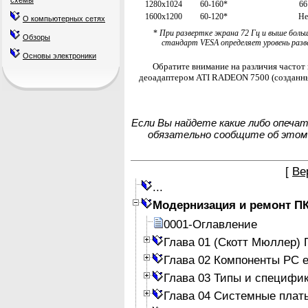
схемы
1280x1024
60-160*
66
1600x1200
60-120*
Не
О компьютерных сетях
*
При развертке экрана 72 Гц и выше боль
Обзоры
стандарт VESA определяет уровень разве
Основы электроники
Обратите внимание на различия частот
деоадаптером ATI RADEON 7500 (созданны
Если Вы найдете какие либо опеча
обязательно сообщите об этом
[
Ве
...
Модернизация и ремонт П
0001-Оглавление
Глава 01 (Скотт Мюллер)
Глава 02 Компоненты PC е
Глава 03 Типы и специфи
Глава 04 Системные плат