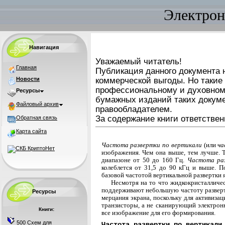
Электрон
Навигация
Уважаемый читатель!
Главная
Публикация данного документа н
Новости
коммерческой выгоды. Но такие
профессиональному и духовном
Ресурсы
бумажных изданий таких докуме
Файловый архив
правообладателем.
За содержание книги ответствен
Обратная связь
Карта сайта
Частота развертки по вертикали
(или
ча
изображения. Чем она выше, тем лучше. 
диапазоне от 50 до 160 Гц.
Частота ра
колеблется от 31,5 до 90 кГц и выше. 
базовой частотой вертикальной развертки я
Несмотря на то что жидкокристалличе
поддерживают небольшую частоту развертк
Ресурсы
мерцания экрана, поскольку для активиза
транзисторы, а не сканирующий электрон
Книги:
все изображение для его формирования.
500 Схем для
Частота развертки по вертикали