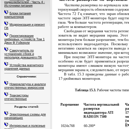
радиолюбителей - Часть 4 -
Частота развертки по вертикали
или
Источники питания
теризующий скорость обновления содержимо
Частота 72 Гц означает, что экран обновл
Блоки питания
компьютеров
частоте экран ЭЛТ-монитора будет ощутим
глаза. Чем больше частота регенерации, т
Модернизация и ремонт
работе за компьютером.
ПК
Свободная от мерцания частота регене
зователь не видит мерцания экрана. Этот
Проектирование
монитора (чем больше разрешение, тем бол
цифровых устройств Том 1
Джон Ф Уэйкерли
используемого видеоадаптера. Поскольк
негативно сказаться на скорости вывода 
Самоучитель по
минимально возможное значение, при кото
устранению сбоев и
При покупке ЭЛТ-монитора на частот
неполадок домашнего ПК
особенно если будет применяться разре
мониторы имеют слишком низкую частоту
Устройства магнитного
хранения данных
мерцания экрана и, следовательно, от пере
В табл. 15.3 приведены данные о раб
Справочники:
17-дюймовых мониторов.
Номенклатура и аналоги
отечественных микросхем
Таблица 15.3.
Рабочие частоты типи
Транзисторы
отечественные
Разрешение
Частота вертикальной
Ча
Разделы статей:
развертки
ра
видеоадаптера
ATI
17
Электронные схемы для
RADEON 7500
мо
начинающих
(м
Г
1024x768
60-200*
87
Интересные и полезные