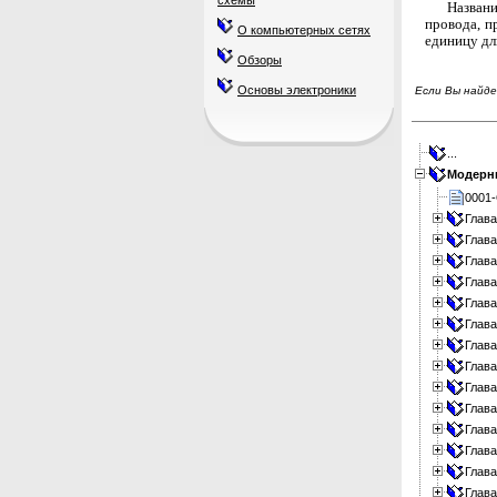
схемы
Названи
провода, п
О компьютерных сетях
единицу дл
Обзоры
Основы электроники
Если Вы найде
...
Модерни
0001
Глав
Глава
Глава
Глав
Глава
Глава
Глава
Глава
Глава
Глава
Глава
Глава
Глава
Глава