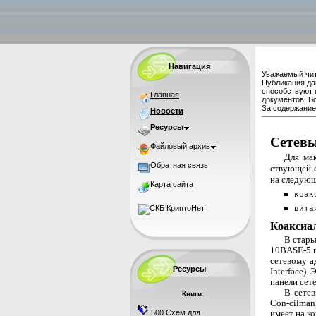
Навигация
Уважаемый чит
Публикация да
способствуют 
Главная
документов. В
За содержание 
Новости
Ресурсы
Сетевы
Файловый архив
Для мак
Обратная связь
ствующей с
на следую
Карта сайта
■
коак
■
вита
Коаксиал
В стары
10BASE-5 п
сетевому а
Ресурсы
Interface)
панели сете
В сетев
Книги:
Con-cilman
500 Схем для
имеет на к