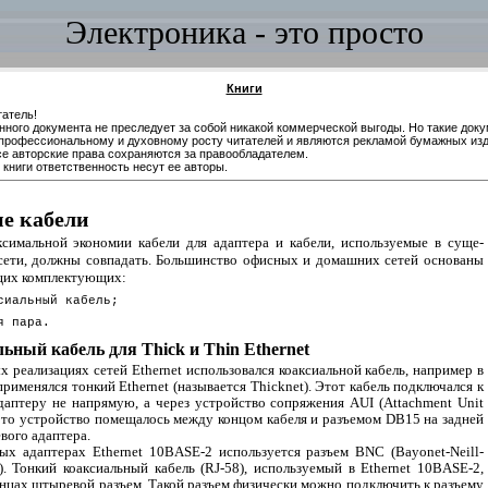
Электроника - это просто
Книги
атель!
нного документа не преследует за собой никакой коммерческой выгоды. Но такие док
профессиональному и духовному росту читателей и являются рекламой бумажных изд
се авторские права сохраняются за правообладателем.
книги ответственность несут ее авторы.
е кабели
симальной экономии кабели для адаптера и кабели, используемые в суще­
ети, должны совпадать. Большинство офисных и домашних сетей основаны
щих комплектующих:
сиальный кабель;
я пара.
ьный кабель для Thick и Thin Ethernet
х реализациях сетей Ethernet использовался коаксиальной кабель, например в
рименялся тонкий Ethernet (называется Thicknet). Этот кабель подключался к
даптеру не напрямую, а через устройство сопряжения AUI (Attachment Unit
. Это устройство помещалось между концом кабеля и разъемом DB15 на задней
вого адаптера.
ых адаптерах Ethernet 10BASE-2 используется разъем BNC (Bayonet-Neill-
). Тонкий коаксиальный кабель (RJ-58), используемый в Ethernet 10BASE-2,
онцах штыревой разъем. Такой разъем физически можно подключить к разъему