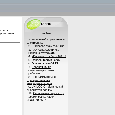
ТОП 10
ументы
аний таких
Файлы:
Карманный справочник по
1.
электронике
Цифровая схемотехника
2.
Азбука разработчика
3.
цифровых устройств
sPlan или RusPlan v.6.0.0.1
4.
Основы теории цепей
5.
Основы языка VHDL
6.
Справочник по
7.
полупроводниковым
приборам
Программирование
8.
однокристальных
микропроцессоров
UNILOGIC - Логический
9.
анализатор для PC
Справочник по расчету
10.
параметров катушек
индуктивности