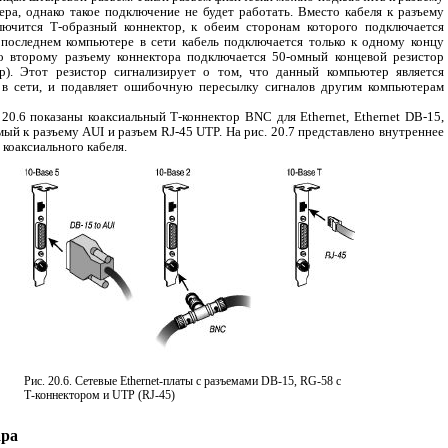
ра, однако такое подключение не будет работать. Вместо кабеля к разъему
ючится Т-образный коннектор, к обеим сторонам которого подключается
 последнем компьютере в сети кабель подключается только к одному концу
Ко второму разъему коннектора подключается 50-омный концевой резистор
ор). Этот резистор сигнализирует о том, что данный компьютер является
 в сети, и подавляет ошибочную пересылку сигналов другим компьютерам
 20.6 показаны коаксиальный Т-коннектор BNC для Ethernet, Ethernet DB-15,
ый к разъему AUI и разъем RJ-45 UTP. На рис. 20.7 представлено внутреннее
 коаксиального кабеля.
Рис. 20.6. Сетевые Ethernet-платы с разъемами DB-15, RG-58 с
Т-коннектором и UTP (RJ-45)
ара