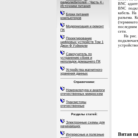
радиолюбителей - Часть 4 -
BNC адапте
Источники питания
BNC подкл
кабель. На
Блоки питания
разъема. 
компьютеров
(терминат
Модернизация и ремонт
последним
ПК
сети.
На рис.
Проектирование
подключаем
цифровых устройств Том 1
устройство
Джон Ф Уэйкерли
Самоучитель по
устранению сбоев и
неполадок домашнего ПК
Устройства магнитного
хранения данных
Справочники:
Номенклатура и аналоги
отечественных микросхем
Транзисторы
отечественные
Разделы статей:
Электронные схемы для
начинающих
Витая п
Интересные и полезные