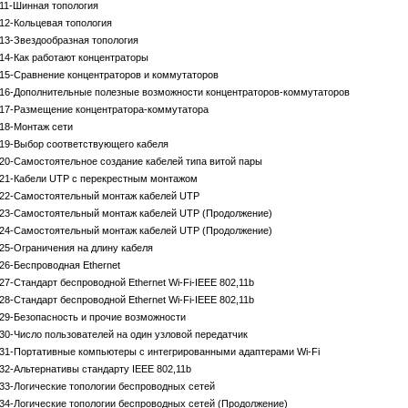
11-Шинная топология
12-Кольцевая топология
13-Звездообразная топология
14-Как работают концентраторы
15-Сравнение концентраторов и коммутаторов
16-Дополнительные полезные возможности концентраторов-коммутаторов
17-Размещение концентратора-коммутатора
18-Монтаж сети
19-Выбор соответствующего кабеля
20-Самостоятельное создание кабелей типа витой пары
21-Кабели UTP с перекрестным монтажом
22-Самостоятельный монтаж кабелей UTP
23-Самостоятельный монтаж кабелей UTP (Продолжение)
24-Самостоятельный монтаж кабелей UTP (Продолжение)
25-Ограничения на длину кабеля
26-Беспроводная Ethernet
27-Стандарт беспроводной Ethernet Wi-Fi-IEEE 802,11b
28-Стандарт беспроводной Ethernet Wi-Fi-IEEE 802,11b
29-Безопасность и прочие возможности
30-Число пользователей на один узловой передатчик
31-Портативные компьютеры с интегрированными адаптерами Wi-Fi
32-Альтернативы стандарту IEEE 802,11b
33-Логические топологии беспроводных сетей
34-Логические топологии беспроводных сетей (Продолжение)