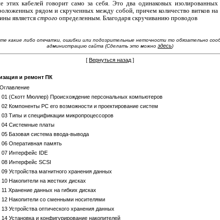
е этих кабелей говорит само за себя. Это два одинаковых изолированных
роложенных рядом и скрученных между собой, причем количество витков на
ины является
строго
определенным. Благодаря скручиванию проводов
те какие либо опечатки, ошибки или подозрительные неточности то обязательно со
здесь
администрацию сайта (Сделать это можно
)
[
Вернуться назад
]
зация и ремонт ПК
-Оглавление
а 01 (Скотт Мюллер) Происхождение персональных компьютеров
 02 Компоненты PC его возможности и проектирование систем
 03 Типы и спецификации микропроцессоров
а 04 Системные платы
 05 Базовая система ввода-вывода
 06 Оперативная память
 07 Интерфейс IDE
 08 Интерфейс SCSI
 09 Устройства магнитного хранения данных
 10 Накопители на жестких дисках
 11 Хранение данных на гибких дисках
 12 Накопители со сменными носителями
 13 Устройства оптического хранения данных
 14 Установка и конфигурирование накопителей