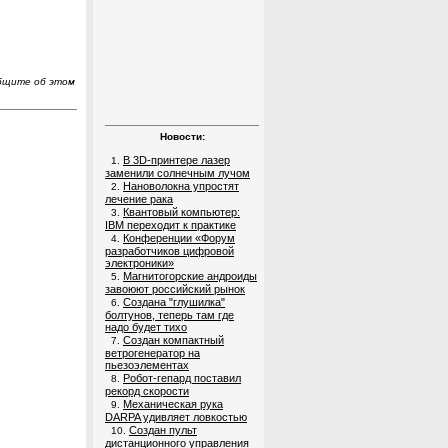
общите об этом
Новости:
В 3D-принтере лазер
1.
заменили солнечным лучом
Нановолокна упростят
2.
лечение рака
Квантовый компьютер:
3.
IBM переходит к практике
Конференции «Форум
4.
разработчиков цифровой
электроники»
Магнитогорские андроиды
5.
завоюют российский рынок
Создана "глушилка"
6.
болтунов, теперь там где
надо будет тихо
Создан компактный
7.
ветрогенератор на
пьезоэлементах
Робот-гепард поставил
8.
рекорд скорости
Механическая рука
9.
DARPA удивляет ловкостью
Создан пульт
10.
дистанционного управления