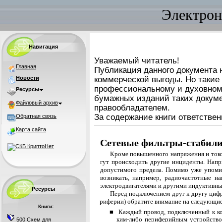
Электрон
Навигация
Уважаемый читатель!
Главная
Публикация данного документа н
Новости
коммерческой выгоды. Но такие
профессиональному и духовном
Ресурсы
бумажных изданий таких докуме
Файловый архив
правообладателем.
За содержание книги ответствен
Обратная связь
Карта сайта
Сетевые фильтры-стабил
Кроме повышенного напряжения и токов
гут происходить другие инциденты. Напр
допустимого предела. Помимо уже упоми
возникать, например, радиочастотные н
элек­тродвигателями и другими индуктивны
Ресурсы
Перед подключением друг к другу цифр
риферии) обратите внимание на следующие
Книги:
■ Каждый провод, подключенный к ко
ким-либо периферийным устройством
500 Схем для