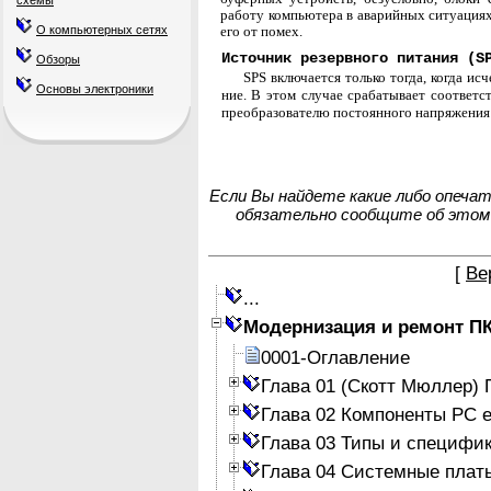
схемы
работу компьютера в ава­рийных ситуация
его от помех.
О компьютерных сетях
Источник резервного питания (S
Обзоры
SPS включается только тогда, когда ис
Основы электроники
ние. В этом случае срабатывает соответс
преобразователю постоянного напряжения 
Если Вы найдете какие либо опеча
обязательно сообщите об этом
[
Ве
...
Модернизация и ремонт П
0001-Оглавление
Глава 01 (Скотт Мюллер)
Глава 02 Компоненты PC е
Глава 03 Типы и специфи
Глава 04 Системные плат