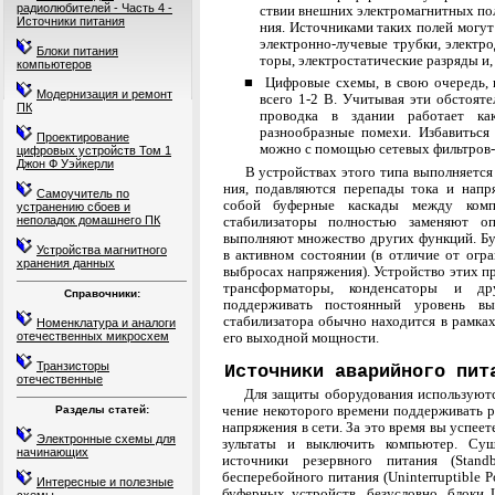
радиолюбителей - Часть 4 -
ствии внешних электромагнитных пол
Источники питания
ния. Источниками таких полей могут
электронно-лучевые трубки, электр
Блоки питания
торы, электростатические разряды и,
компьютеров
■ Цифровые схемы, в свою очередь, 
Модернизация и ремонт
все­го 1-2 В. Учитывая эти обстояте
ПК
про­водка в здании работает к
разнообразные помехи. Избавиться
Проектирование
можно с помощью сетевых фильтров-
цифровых устройств Том 1
Джон Ф Уэйкерли
В устройствах этого типа выполняется
ния, подавляются перепады тока и нап
Самоучитель по
собой буферные каскады между комп
устранению сбоев и
стабилизаторы полностью заменяют о
неполадок домашнего ПК
выполняют множество других функций. Бу
Устройства магнитного
в активном состоянии (в отличие от огр
хранения данных
выбросах напряжения). Устройство этих пр
трансформаторы, кон­денсаторы и д
Справочники:
поддерживать постоянный уровень вы
стабилизатора обычно находится в рамках
Номенклатура и аналоги
его выходной мощности.
отечественных микросхем
Транзисторы
Источники аварийного пит
отечественные
Для защиты оборудования используют
чение некоторого времени поддерживать 
Разделы статей:
напряжения в сети. За это время вы успеет
Электронные схемы для
зультаты и выключить компьютер. Сущ
начинающих
источники резервного питания (Sta
бесперебойного питания (Uninterruptible 
Интересные и полезные
буферных устройств, без­условно, блоки