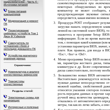
радиолюбителей - Часть 4 -
самотестированием при включени
Источники питания
некото­рых обнаруженных во вре
компьютер не может сообщить, 
Блоки питания
предупреждающие зву­ковые сигнал
компьютеров
определяется, какая именно возникла
Модернизация и ремонт
3.
Процедура POST отображает результ
ПК
загрузки нажать определенную клави
ленной на системной плате BIOS), т
Проектирование
цифровых устройств Том 1
окажетесь в программе Setup BIO
Джон Ф Уэйкерли
информацию. Если во время выполне
том, с помощью какой клавиши (или
Самоучитель по
устранению сбоев и
установки параметров BIOS, значит, 
неполадок домашнего ПК
плате. Как правило, для входа в BI
<Esc>, <Ins> и <Del>.
Устройства магнитного
хранения данных
4. Меню программы Setup BIOS позволя
мя, параметры жесткого диска, типы
Справочники:
клавиатуры и др. Более современны
диска самостоятельно, поэтому необ
Номенклатура и аналоги
отечественных микросхем
5.
Большинство новых BIOS автоматич
Настоятельно рекомендуется испол
Транзисторы
нужные данные непосредственно от 
отечественные
можной ошибки, свойственной даж
относятся указания секторов головок
Разделы статей:
рость передачи данных и прочие хар
ручной ввод количества цилиндров, 
Электронные схемы для
начинающих
отказались от автоматического опре
метры, так как их легко забыть, а он
Интересные и полезные
6.
Как сохранить введенную информаци