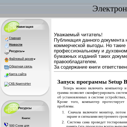
Электрон
Навигация
Уважаемый читатель!
Главная
Публикация данного документа н
Новости
коммерческой выгоды. Но такие
профессиональному и духовном
Ресурсы
бумажных изданий таких докуме
Файловый архив
правообладателем.
За содержание книги ответствен
Обратная связь
Карта сайта
Запуск программы Setup 
Теперь можно включить компьютер и 
грамма позволит сконфигурировать сист
об установленных в системе устройствах,
Кроме того, компьютер протестирует
проблемы.
Ресурсы
1.
Сначала включите монитор, потом 
экране и сигналами внутреннего гром
Книги:
2. Система сама проведет тестирован
500 Схем для
па­мять (эта процедура всегда выпол