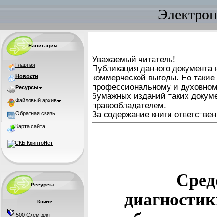
Электрон
Навигация
Уважаемый читатель!
Главная
Публикация данного документа н
Новости
коммерческой выгоды. Но такие
профессиональному и духовном
Ресурсы
бумажных изданий таких докуме
Файловый архив
правообладателем.
За содержание книги ответствен
Обратная связь
Карта сайта
Сред
Ресурсы
диагности
Книги:
500 Схем для