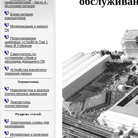
обслужива
радиолюбителей - Часть 4 -
Источники питания
Блоки питания
компьютеров
Модернизация и ремонт
ПК
Проектирование
цифровых устройств Том 1
Джон Ф Уэйкерли
Самоучитель по
устранению сбоев и
неполадок домашнего ПК
Устройства магнитного
хранения данных
Справочники:
Номенклатура и аналоги
отечественных микросхем
Транзисторы
отечественные
Разделы статей:
Электронные схемы для
начинающих
Интересные и полезные