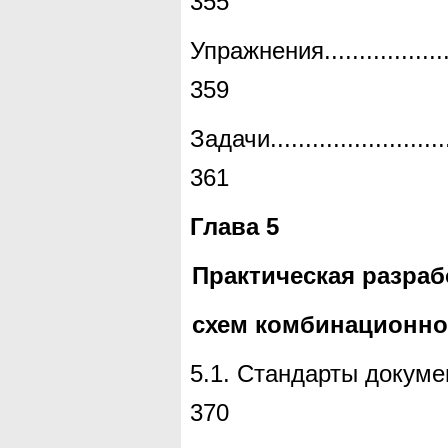
355
Упражнения
.................
359
Задачи
.........................
361
Глава
5
Практическая разраб
схем комбинационно
5.1.
Стандарты докуме
370