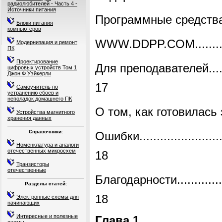
радиолюбителей - Часть 4 -
Источники питания
Программные средств
Блоки питания
компьютеров
WWW
.
DDPP
.
COM
.......
Модернизация и ремонт
ПК
Проектирование
Для преподавателей
...
цифровых устройств Том 1
Джон Ф Уэйкерли
17
Самоучитель по
устранению сбоев и
неполадок домашнего ПК
О том, как готовилась 
Устройства магнитного
хранения данных
Справочники:
Ошибки
.......................
Номенклатура и аналоги
отечественных микросхем
18
Транзисторы
отечественные
Благодарности
.............
Разделы статей:
18
Электронные схемы для
начинающих
Интересные и полезные
Глава 1