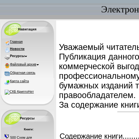
Электрон
Навигация
Главная
Уважаемый читатель
Новости
Публикация данного
Ресурсы
коммерческой выгод
Файловый архив
Обратная связь
профессиональному 
Карта сайта
бумажных изданий т
правообладателем.
За содержание книги
Ресурсы
Книги:
Содержание книги
.......
500 Схем для