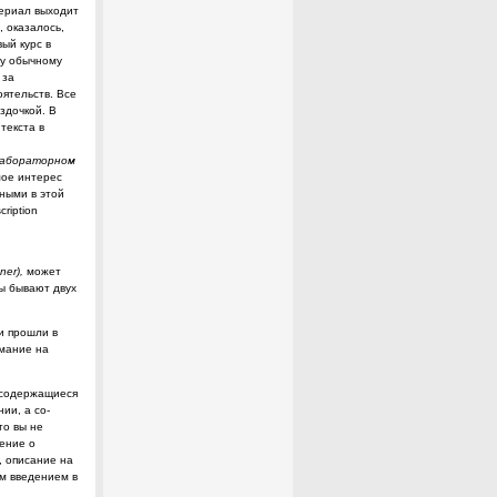
ериал выходит
, оказалось,
ый курс в
му обычному
 за
ятельств. Все
здочкой. В
текста в
абораторном
ое интерес­
ными в этой
cription
ner
),
может
ы бывают двух
и прошли в
имание на
 содержащиеся
ии, а со­
то вы не
ление о
, описание на
им введением в