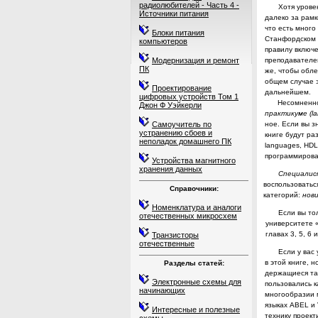
радиолюбителей - Часть 4 -
Хотя урове
Источники питания
далеко за рамк
что есть много
Блоки питания
Станфордском 
компьютеров
прави­лу включ
преподавателем
Модернизация и ремонт
ПК
же, чтобы обле
общем случае 
Проектирование
дальнейшем.
цифровых устройств Том 1
Несомненно
Джон Ф Уэйкерли
практикуме (
la
ное.
Если вы з
Самоучитель по
устранению сбоев и
книге будут ра
неполадок домашнего ПК
languages
,
HDL
программирова
Устройства магнитного
хранения данных
Специалис
воспользоваться
Справочники:
категорий:
нов
Номенклатура и аналоги
Если вы то
отечественных микросхем
университете 
главах 3, 5, 6
Транзисторы
отечественные
Если у вас
в этой книге, н
Разделы статей:
держащиеся там
Электронные схемы для
пользовались 
начинающих
многообразии м
языках
ABEL
и
Интересные и полезные
технику проект