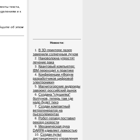
енты текста,
еделениям и к
общите об этом
Новости:
В 3D-принтере лазер
1.
заменили солнечным лучом
Нановолокна упростят
2.
лечение рака
Квантовый компьютер:
3.
IBM переходит к практике
Конференции «Форум
4.
разработчиков цифровой
электроники»
Магнитогорские андроиды
5.
завоюют российский рынок
Создана "глушилка"
6.
болтунов, теперь там где
надо будет тихо
Создан компактный
7.
ветрогенератор на
пьезоэлементах
Робот-гепард поставил
8.
рекорд скорости
Механическая рука
9.
DARPA удивляет ловкостью
Создан пульт
10.
дистанционного управления