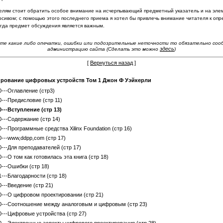
елям стоит обратить особое внимание на исчерпывающий пред­метный указатель и на элем
рсивом; с помощью этого
последнего приема я хотел бы привлечь внимание читателя к опр
огда предмет обсуждения является важным.
те какие либо опечатки, ошибки или подозрительные неточности то обязательно со
здесь
администрацию сайта (Сделать это можно
)
[
Вернуться назад
]
рование цифровых устройств Том 1 Джон Ф Уэйкерли
0---Оглавление (стр3)
0---Предисловие (стр 11)
0---Вступление (стр 13)
0---Содержание (стр 14)
0---Программные средства Xilinx Foundation (стр 16)
0---www,ddpp,com (стр 17)
0---Для преподавателей (стр 17)
0---О том как готовилась эта книга (стр 18)
0---Ошибки (стр 18)
1---Благодарности (стр 18)
0---Введение (стр 21)
0---О цифровом проектировании (стр 21)
0---Соотношение между аналоговым и цифровым (стр 23)
0---Цифровые устройства (стр 27)