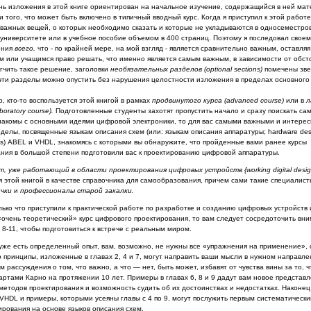
нь изложения в этой книге ориентирован на начальное изучение,
содержащийся в ней мат
и того, что может быть
включено в типичный вводный курс. Когда я приступил к этой работе
 важных вещей, о которых необходимо сказать и которые не укла­
дываются в односеместров
университете или в учебное
пособие объемом в 400 страниц. Поэтому я последовал свое
ения
всего,
что - по крайней мере, на мой взгляд - является сравнитель­но важным, оставляя
 или учащимся право решать, что именно является самым важным, в зависимости от обсто
г­чить такое решение, заголовки
необязательных разделов (
optional
sections
)
поме­чены зве
эти разделы можно опустить без нарушения целостности изложения в пределах основного 
, кто-то воспользуется этой книгой в рамках
продвинутого курса
(
advanced
course
)
или в
л
boratory
course
).
Подго­
товленные студенты захотят пропустить начало и сразу поискать сам
накомы с основными идеями цифровой электроники, то для вас
самыми важными и интерес
зделы, посвященные язы­кам описания схем (или: языкам описания аппаратуры;
hardware
des
s
)
ABEL и
VHDL
, знакомясь с которыми вы обнаружите, что прой­денные вами ранее курсы
ния в большой степени подготовили
вас к проектированию цифровой аппаратуры.
т, уже работающий в области проектирования цифровых уст­ройств {
working
digital
desig
 этой книгой в качестве
справочника для самообразования, причем сами такие специалист
ички
и
профессионалы старой закалки.
лько что приступили к практической работе по разработке и созда­
нию цифровых устройств 
«очень теоретический» курс
цифрового проектирования, то вам следует сосредоточить вн
 и 8-11, чтобы подготовиться к встрече с реальным миром.
 уже есть определенный опыт, вам, возможно, не нужны все «уп­
ражнения на применение»,
о принципы, изложен­
ные в главах 2, 4 и 7, могут направить ваши мысли в нужном направлен
 рассуждения о том, что важно, а что — нет, быть может, избавят от чувства вины за то, ч
картами Карно
на протяжении 10 лет. Примеры в главах 6, 8 и 9 дадут вам новое представ
етодов проектирования и возможность судить об их достоинствах и недостат­ках. Наконец
VHDL
и примеры, которыми усеяны главы с 4 по 9, могут послужить первым систематическ
ирования на основе языков описания схем.