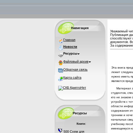
Навигация
Уважаемый чит
Публикация да
способствуют 
Главная
документов. В
За содержание 
Новости
Ресурсы
Файловый архив
Эта книга пред
Обратная связь
лежит следующ
нужно
иметь п
Карта сайта
являются пред
Материал э
студентов, спе
кто не знаком 
устройств с точ
области информ
содержания эт
Ресурсы
троники и хоче
начальных све
Книги:
учебно­му по
имеющемуся 
500 Схем для