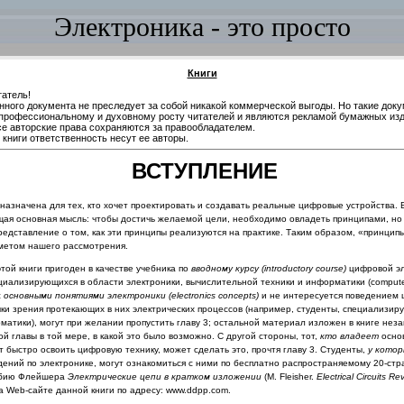
Электроника - это просто
Книги
атель!
нного документа не преследует за собой никакой коммерческой выгоды. Но такие док
профессиональному и духовному росту читателей и являются рекламой бумажных изд
се авторские права сохраняются за правообладателем.
книги ответственность несут ее авторы.
ВСТУПЛЕНИЕ
назначена для тех, кто хочет проектировать и создавать реальные
цифровые устройства. 
ая основная мысль: чтобы достичь желаемой цели, необходимо овладеть принципами, но 
редставление о том, как эти принципы реализуются на практике. Таким
образом, «принципы
метом нашего рассмотрения.
той книги пригоден в качестве учебника по
вводному курсу
(
introductory
course
)
цифровой эл
циализирующих­ся в области электроники, вычислительной техники и информатики (
comput
с
основными понятиями электроники (
electronics
concepts)
и не интересуется поведением
ки зрения про­
текающих в них электрических процессов (например, студенты, специализиру
атики), могут при желании пропустить главу 3; осталь­ной материал изложен в книге нез
ой главы в той мере,
в какой это было возможно.
С другой стороны, тот,
кто владеет
осно
т быстро освоить цифровую технику, может сделать это, прочтя главу 3.
Студенты,
у
котор
дений по электронике, могут ознакомиться с ними по бесплатно распространяемому 20-ст
собию Флейшера
Электрические цепи в кратком изложении
(М. Fleisher.
Electrical
Circuits
Rev
на
Web
-сайте данной книги по адресу:
www
.
ddpp
.
com
.