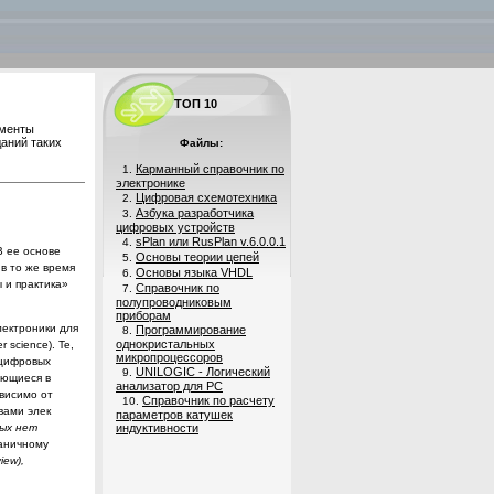
ТОП 10
ументы
аний таких
Файлы:
Карманный справочник по
1.
электронике
Цифровая схемотехника
2.
Азбука разработчика
3.
цифровых устройств
sPlan или RusPlan v.6.0.0.1
4.
В ее основе
Основы теории цепей
5.
в то же время
Основы языка VHDL
6.
 и практика»
Справочник по
7.
полупроводниковым
приборам
ектроники для
Программирование
8.
однокристальных
er
science
).
Те,
микропроцессоров
 цифровых
UNILOGIC - Логический
9.
ю­
щиеся в
анализатор для PC
ависимо от
Справочник по расчету
10.
вами элек­
параметров катушек
ых нет
индуктивности
раничному
iew
),