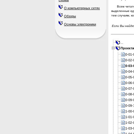
схемы
Всем читат
О компьютерных сетях
выделенные ку
тем случаям, к
Обзоры
Основы электроники
Если Вы найде
...
Проекти
0-01-
0-02-
0-03-
0-04-
0-05-
0-06-
0-07-
0-08-
0-09-
0-09-
1-00-
1-01-
1-02-
1-03-