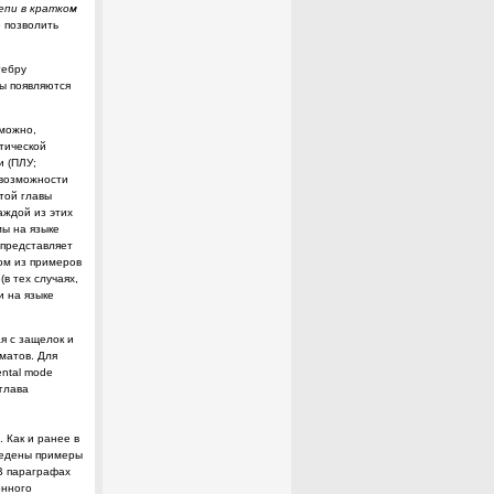
епи в кратком
 позволить
гебру
вы появляются
зможно,
ктической
ми
(ПЛУ;
 возможности
той главы
аждой из этих
мы на языке
6 представляет
ом из примеров
 (в
тех случаях,
и на языке
я с защелок и
матов. Для
ntal
mode
глава
 Как и ранее в
ведены примеры
 В параграфах
онного