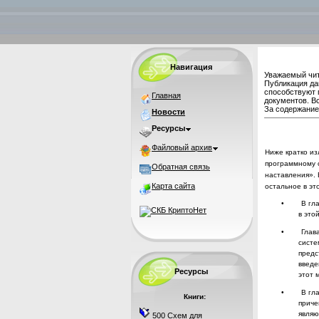
Навигация
Уважаемый чит
Публикация да
способствуют 
Главная
документов. В
За содержание 
Новости
Ресурсы
Файловый архив
Ниже кратко из
программному 
Обратная связь
наставления». 
Карта сайта
остальное в это
•
В гл
в это
•
Глав
систе
предс
введе
Ресурсы
этот 
•
В гл
Книги:
приче
являю
500 Схем для