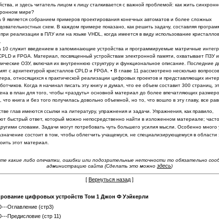
йства, и здесь читатель лицом к лицу сталкивается с важной проблемой: как жить синхронн
хронном мире?
а 9 является собранием примеров проектирования конечных автоматов и более сложных
довательностных схем. В каждом примере показано, как
решить задачу, составляя програм
при реализации в ПЛУ или на языке
VHDL
, когда имеется в виду использование кристалло
.
а 10 служит введением в запоминающие устройства и программируемые матричные интег
CPLD
и
FPGA
. Материал, посвященный
устройствам электронной памяти, охватывает ПЗУ и
и­
ческие ОЗУ, включая их внутреннюю структуру и функциональное описание.
Последние д
мят с архитектурой кристаллов
CPLD
и
FPGA
. • В главе 11 рассмотрено несколько вопрос
тера, относя­щихся к практической реализации цифровых проектов и представляющих инте
ботчиков. Когда я начинал писать эту книгу и думал, что ее объем составит 300 страниц, э
ена в план для того, чтобы «раздуть» основной материал до более впечатляющих размеров
, что книга и без того получилась довольно объемной, но то, что вошло в эту главу, все ра
тве глав имеются ссылки на литературу, упражнения и задачи.
Упражнения, как правило,
т быстрый ответ, который можно не­
посредственно найти в изложенном материале; часто
другими словами. Задачи могут потребовать чуть большего усилия мысли.
Особенно много 
назначение состоит в том, чтобы облегчить учащемуся, не специализирующемуся в области 
воить этот материал.
те какие либо опечатки, ошибки или подозрительные неточности то обязательно со
здесь
администрацию сайта (Сделать это можно
)
[
Вернуться назад
]
рование цифровых устройств Том 1 Джон Ф Уэйкерли
0---Оглавление (стр3)
0---Предисловие (стр 11)