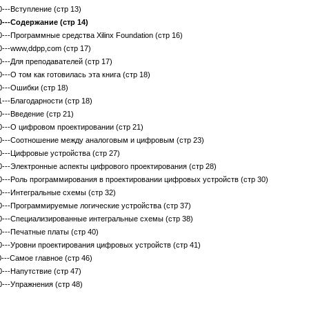
0---Вступление (стр 13)
0---Содержание (стр 14)
0---Программные средства Xilinx Foundation (стр 16)
0---www,ddpp,com (стр 17)
0---Для преподавателей (стр 17)
0---О том как готовилась эта книга (стр 18)
0---Ошибки (стр 18)
1---Благодарности (стр 18)
0---Введение (стр 21)
0---О цифровом проектировании (стр 21)
0---Соотношение между аналоговым и цифровым (стр 23)
0---Цифровые устройства (стр 27)
0---Электронные аспекты цифрового проектирования (стр 28)
0---Роль программирования в проектировании цифровых устройств (стр 30)
0---Интегральные схемы (стр 32)
0---Программируемые логические устройства (стр 37)
0---Специализированные интегральные схемы (стр 38)
0---Печатные платы (стр 40)
0---Уровни проектирования цифровых устройств (стр 41)
0---Самое главное (стр 46)
0---Напутствие (стр 47)
0---Упражнения (стр 48)