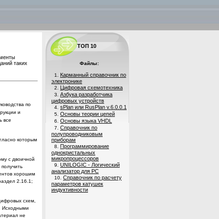
ТОП 10
ументы
аний таких
Файлы:
Карманный справочник по
1.
электронике
Цифровая схемотехника
2.
Азбука разработчика
3.
цифровых устройств
уководства по
sPlan или RusPlan v.6.0.0.1
4.
трукции и
Основы теории цепей
5.
ь все
Основы языка VHDL
6.
Справочник по
7.
полупроводниковым
приборам
огласно которым
Программирование
8.
однокристальных
микропроцессоров
ому с двоичной
UNILOGIC - Логический
9.
 получить
анализатор для PC
дентов хорошим
Справочник по расчету
10.
аздел 2.16.1;
параметров катушек
индуктивности
цифровых схем,
в. Исходными
атериал не