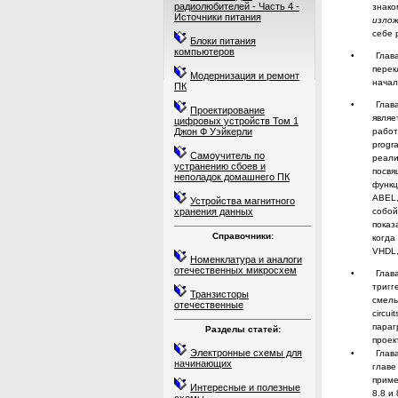
радиолюбителей - Часть 4 -
знако
Источники питания
изло
себе 
Блоки питания
компьютеров
•
Глав
перек
Модернизация и ремонт
начал
ПК
•
Глав
Проектирование
являе
цифровых устройств Том 1
Джон Ф Уэйкерли
работ
progr
Самоучитель по
реали
устранению сбоев и
посвя
неполадок домашнего ПК
функц
ABEL
Устройства магнитного
хранения данных
собой
показ
Справочники:
когда
VHDL
Номенклатура и аналоги
отечественных микросхем
•
Глав
тригг
Транзисторы
смел
отечественные
circuit
параг
Разделы статей:
проек
Электронные схемы для
•
Глав
начинающих
главе
при­
ме
Интересные и полезные
8.8 и