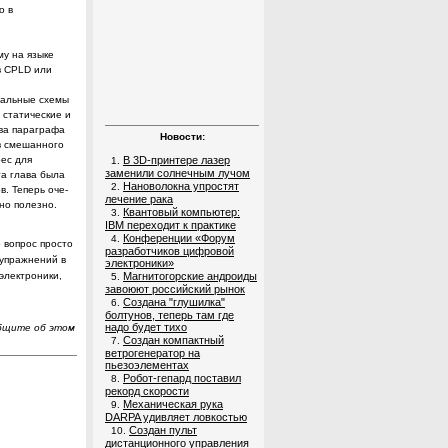
о в
му на языке
в
CPLD
или
ральные схемы
 статические и
ва параграфа
Новости:
ов смешанного
В 3D-принтере лазер
рес для
1.
заменили солнечным лучом
та глава была
Нановолокна упростят
2.
. Теперь оче­
лечение рака
вно полезно.
Квантовый компьютер:
3.
IBM переходит к практике
Конференции «Форум
4.
 вопрос просто
разработчиков цифровой
упражнений в
электроники»
электроники,
Магнитогорские андроиды
5.
завоюют российский рынок
Создана "глушилка"
6.
болтунов, теперь там где
надо будет тихо
общите об этом
Создан компактный
7.
ветрогенератор на
пьезоэлементах
Робот-гепард поставил
8.
рекорд скорости
Механическая рука
9.
DARPA удивляет ловкостью
Создан пульт
10.
дистанционного управления