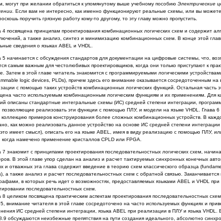
м, могут при желании обратиться к упомянутому
выше учебному пособию
Электрические ц
жении.
Если
вам не интересно, как именно функционируют реальные схемы, или вы можете
роскошь поручить грязную работу кому-то другому, то
эту главу можно пропустить.
а 4 посвящена принципам проектирования комбинационных логических схем и содержит ал
лючений, а также анализ, синтез и минимиза­цию комбинационных схем. В конце этой гла
ьные све­ден
ия о я
зыках
ABEL
и
VHDL
.
а 5 начинается с обсуждения стандартов для документации на цифровые системы, что, во
тся самым важным для честолюбивых проекти­
ровщиков, когда они только приступают к пра
е. Затем в этой главе читатель знакомится с программируемыми логическими устройства
ammable
logic
devices
,
PLDs
), причем здесь его внимание оказыва­
ется сосредоточенным на
зации с помощью таких устройств
комбинационных логических функций. Остальная часть э
ще­на часто используемым комбинационным логическим функциям и их приме­нениям. Для к
ий описаны стандартные интегральные схе­мы (ИС) средней степени интеграции, програм
, позволяющие реализовать эти функции с помощью ПЛУ, и модели на языке
VHDL
. Глава 
 коллекцию примеров конструирования более слож­ных комбинационных устройств. В кажд
ано, как можно
реализовать данное устройство на основе ИС средней степени интеграции
 это имеет смысл), описать его на языке
ABEL
, имея в виду реализацию с помощью ПЛУ, ил
, когда намечено примене­ние кристаллов
CPLD
или
FPGA
.
а 7 знакомит с принципами проектирования последовательностных логи­ческих схем, начина
еров. В этой главе упор сделан на
анализ и расчет тактируемых синхронных конечных авто
ых
и отважных эта глава содержит введение в теорию схем классического об­разца (
fundame
s
), а также анализ и расчет последовательнос­
тных
схем с обратной связью. Заканчивается 
рафами, в которых речь идет о возможностях, предоставляемых языками
ABEL
и
VHDL
при
тировании последовательностных схем.
а 8 целиком посвящена практическим аспектам проектирования последо­вательностных схем.
 5, внимание читателя в этой главе
сосредоточено на часто используемых функциях и при
нения ИС средней степени интеграции, языка
ABEL
при реализации в ПЛУ и языка
VHDL
.
 8.9 обсуждаются неизбежные препят­ствия на пути создания идеального, абсолютно синхр