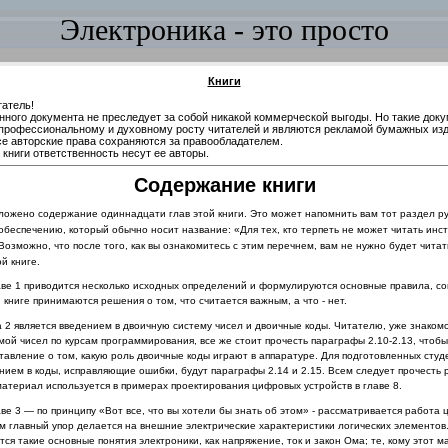
Электроника - это просто
Книги
атель!
нного документа не преследует за собой никакой коммерческой выгоды. Но такие док
профессиональному и духовному росту читателей и являются рекламой бумажных изд
се авторские права сохраняются за правообладателем.
книги ответственность несут ее авторы.
Содержание
книги
ложено содержание одиннадцати глав этой книги. Это может на­
помнить вам тот раздел р
обеспечению, который
обычно носит название: «Для тех, кто терпеть не может читать инс
Возможно, что после того, как вы ознакомитесь с этим перечнем, вам не нужно будет читат
й книге.
аве 1 приводится несколько исходных определений и формулируются ос­новные правила, с
й книге принимаются решения о том, что считается важным, а что - нет.
а 2 является введением в двоичную систему чисел и двоичные коды. Читателю, уже знаком
мой чисел по курсам программирования, все же стоит прочесть параграфы 2.10-2.13, чтобы
тавление о том, какую роль двоичные коды играют в аппаратуре. Для подготовленных сту
нием в коды, исправляющие ошибки, будут параграфы 2.14 и 2.15. Всем следует прочесть р
материал используется в примерах проектирования цифровых уст­
рой
ств в гл
аве 8.
аве 3 — по принципу «Вот все, что вы хотели бы знать об этом» - рассмат­
ривается работа 
м главный упор делается на внешние электрические характеристики логических элементо
тся такие основные понятия электроники, как напряжение, ток и закон Ома; те,
кому этот м