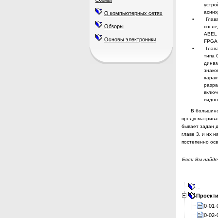
схемы
устро
асин
О компьютерных сетях
•
Глав
Обзоры
после
ABEL
Основы электроники
FPGA
•
Глав
типа
динам
знако
харак
разра
включ
видно
В большинс
предусматриваю
бывает
за­дан 
главе 3, и их 
посте­пенно ос
Если Вы найде
...
Проекти
0-01-
0-02-