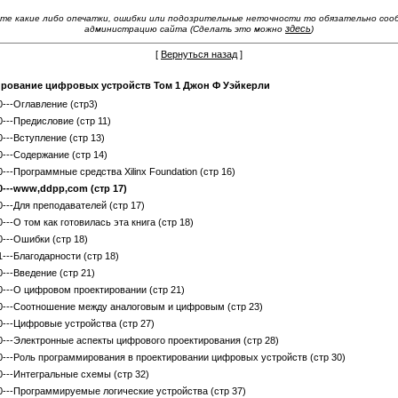
те какие либо опечатки, ошибки или подозрительные неточности то обязательно со
здесь
администрацию сайта (Сделать это можно
)
[
Вернуться назад
]
рование цифровых устройств Том 1 Джон Ф Уэйкерли
0---Оглавление (стр3)
0---Предисловие (стр 11)
0---Вступление (стр 13)
0---Содержание (стр 14)
0---Программные средства Xilinx Foundation (стр 16)
0---www,ddpp,com (стр 17)
0---Для преподавателей (стр 17)
0---О том как готовилась эта книга (стр 18)
0---Ошибки (стр 18)
1---Благодарности (стр 18)
0---Введение (стр 21)
0---О цифровом проектировании (стр 21)
0---Соотношение между аналоговым и цифровым (стр 23)
0---Цифровые устройства (стр 27)
0---Электронные аспекты цифрового проектирования (стр 28)
0---Роль программирования в проектировании цифровых устройств (стр 30)
0---Интегральные схемы (стр 32)
0---Программируемые логические устройства (стр 37)