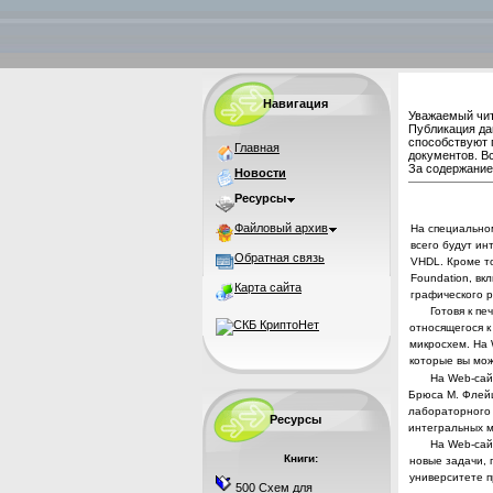
Навигация
Уважаемый чит
Публикация да
способствуют 
Главная
документов. В
За содержание 
Новости
Ресурсы
Файловый архив
На
специально
всего будут ин
Обратная связь
VHDL
. Кроме 
Foundation
, вк
Карта сайта
графического р
Готовя к пе
относящегося к
мик­
росхем. На
которые вы мож
На
Web
-са
Брюса М.
Флей
лаборатор­ного
Ресурсы
интегральных м
На
Web
-са
Книги:
новые задачи,
университете 
500 Схем для