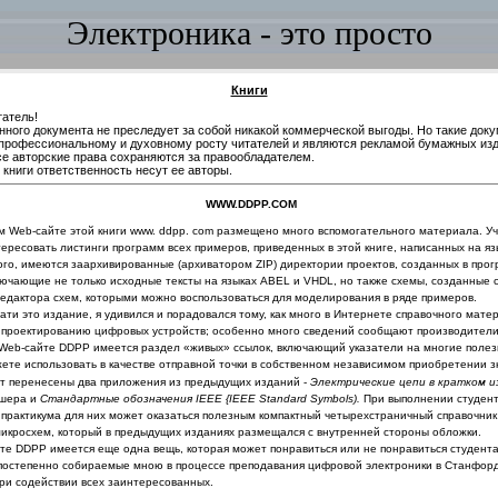
Электроника - это просто
Книги
атель!
нного документа не преследует за собой никакой коммерческой выгоды. Но такие док
профессиональному и духовному росту читателей и являются рекламой бумажных изд
се авторские права сохраняются за правообладателем.
книги ответственность несут ее авторы.
WWW
.
DDPP
.
COM
м
Web
-сайте этой книги
www
.
ddpp
.
com
размещено много вспо­могательного материала. У
тересовать листинги
программ всех примеров, приведенных в этой книге, написанных на яз
того, имеются заархивированные (архиватором
ZIP
) ди­ректории проектов, созданных в про
лючающие не только исходные тексты на языках
ABEL
и
VHDL
, но также схемы, созданные 
едактора схем, которыми можно воспользоваться для моделирования в ряде примеров.
чати это издание, я удивился и порадовался тому, как много в Ин­
тернете справочного мате
 проектированию цифровых уст­
ройств; особенно много сведений сообщают производител
Web
-сайте
DDPP
имеется раздел «живых» ссылок, включающий
указатели на многие полез
ете использовать в каче­стве отправной точки в собственном независимом приобретении 
йт перенесены два приложения из предыдущих изданий -
Элект­рические цепи в кратком 
шера и
Стандартные обо­
значения
IEEE
{
IEEE
Standard
Symbols
).
При выполнении студен
 практикума для них может оказаться полезным компактный
четырехстраничный справочник
икросхем, кото­
рый в предыдущих изданиях размещался с внутренней стороны обложки.
йте
DDPP
имеется еще одна вещь, которая может понравиться или не понравиться студент
 постепенно собираемые мною в
процессе преподавания цифровой электроники в
Станфорд
при
содействии всех заинтересованных.