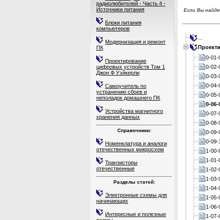
радиолюбителей - Часть 4 -
Источники питания
Если Вы найде
Блоки питания
компьютеров
...
Модернизация и ремонт
Проекти
ПК
0-01-
Проектирование
0-02-
цифровых устройств Том 1
Джон Ф Уэйкерли
0-03-
0-04-
Самоучитель по
устранению сбоев и
0-05-
неполадок домашнего ПК
0-06-
Устройства магнитного
0-07-
хранения данных
0-08-
Справочники:
0-09-
0-09-
Номенклатура и аналоги
отечественных микросхем
1-00-
1-01-
Транзисторы
отечественные
1-02-
1-03-
Разделы статей:
1-04-
Электронные схемы для
1-05-
начинающих
1-06-
Интересные и полезные
1-07-