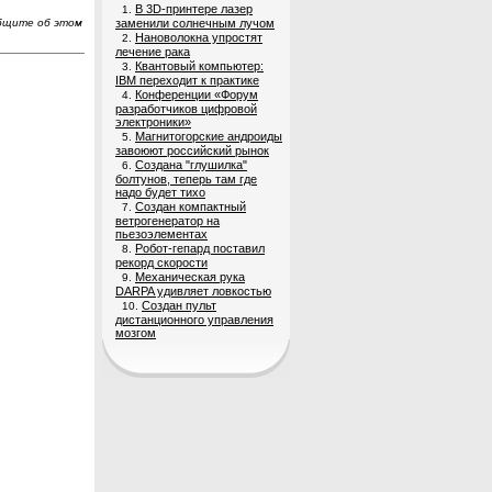
В 3D-принтере лазер
1.
общите об этом
заменили солнечным лучом
Нановолокна упростят
2.
лечение рака
Квантовый компьютер:
3.
IBM переходит к практике
Конференции «Форум
4.
разработчиков цифровой
электроники»
Магнитогорские андроиды
5.
завоюют российский рынок
Создана "глушилка"
6.
болтунов, теперь там где
надо будет тихо
Создан компактный
7.
ветрогенератор на
пьезоэлементах
Робот-гепард поставил
8.
рекорд скорости
Механическая рука
9.
DARPA удивляет ловкостью
Создан пульт
10.
дистанционного управления
мозгом