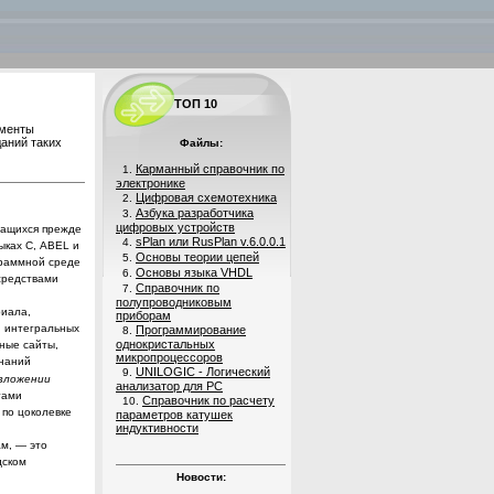
ТОП 10
ументы
аний таких
Файлы:
Карманный справочник по
1.
электронике
Цифровая схемотехника
2.
Азбука разработчика
3.
цифровых устройств
чащихся прежде
sPlan или RusPlan v.6.0.0.1
4.
ыках
С
,
ABEL
и
Основы теории цепей
5.
граммной среде
Основы языка VHDL
6.
средствами
Справочник по
7.
полупроводниковым
риала,
приборам
и интегральных
Программирование
8.
однокристальных
ные сайты,
микропроцессоров
знаний
UNILOGIC - Логический
9.
изложении
анализатор для PC
тами
Справочник по расчету
10.
 по
цоколевке
параметров катушек
индуктивности
ам, — это
ском
Новости: