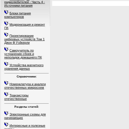
радиолюбителей - Часть 4 -
Источники питания
Блоки питания
компьютеров
Модернизация и ремонт
ПК
Проектирование
цифровых устройств Том 1
Джон Ф Уэйкерли
Самоучитель по
устранению сбоев и
неполадок домашнего ПК
Устройства магнитного
хранения данных
Справочники:
Номенклатура и аналоги
отечественных микросхем
Транзисторы
отечественные
Разделы статей:
Электронные схемы для
начинающих
Интересные и полезные