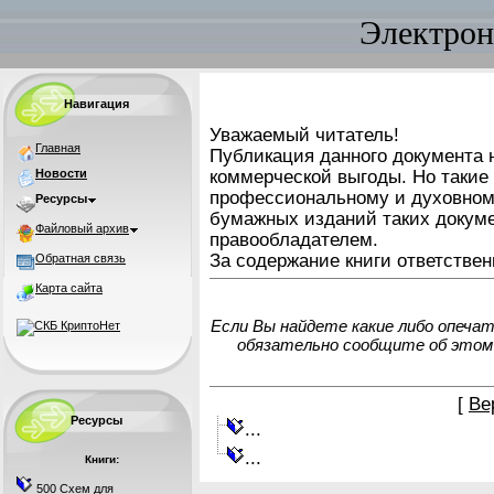
Электрон
Навигация
Уважаемый читатель!
Главная
Публикация данного документа н
Новости
коммерческой выгоды. Но такие
профессиональному и духовном
Ресурсы
бумажных изданий таких докуме
Файловый архив
правообладателем.
За содержание книги ответствен
Обратная связь
Карта сайта
Если Вы найдете какие либо опеча
обязательно сообщите об этом
[
Ве
Ресурсы
...
...
Книги:
500 Схем для