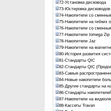
72-Установка дисковода
73-Юстировка дисководов
74-Накопители со сменны
75-Накопители на гибких 
76-Накопители со сменны
77-Накопители Iomega Zip
78-Накопители Jaz
79-Накопители на магнитн
80-История развития сист
81-Стандарты QIC
82-Стандарты QIC (Продо
83-Самые распространенн
84-Новые накопители бол
85-Другие стандарты на н
86-Стандарты накопителе
87-Накопители на видеол
88-Кассеты Travan