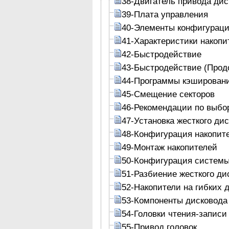
38-Двигатель привода дис
39-Плата управления
40-Элементы конфигурац
41-Характеристики накопи
42-Быстродействие
43-Быстродействие (Прод
44-Программы кэшировани
45-Смещение секторов
46-Рекомендации по выбо
47-Установка жесткого дис
48-Конфигурация накопит
49-Монтаж накопителей
50-Конфигурация систем
51-Разбиение жесткого ди
52-Накопители на гибких 
53-Компоненты дисковода
54-Головки чтения-записи
55-Привод головок