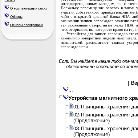
схемы
интерференционным методом, т.е. с точ
Поскольку перемещение головок в таком у
О компьютерных сетях
участия собственного привода накопителя)
либо с открытой крышкой блока HDA, либ
Обзоры
окончании записи сервокодов заклеивают
эти заклеенные отверстия на блоке HDA, п
Основы электроники
что, оторвав ее, вы потеряете право на гар
Устройства для записи сервокодов стоя
ка­кой-либо конкретной модели накопител
нако­пителей, располагают такими устро
сервокодов при
Если Вы найдете какие либо опеча
обязательно сообщите об этом
[
Ве
...
Устройства магнитного хр
01-Принципы хранения да
02-Принципы хранения да
(Продолжение)
03-Принципы хранения да
(Продолжение)