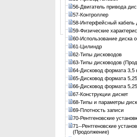
56-Двигатель привода дис
57-Контроллер
58-Интерфейсный кабель 
59-Физические характери
60-Использование диска 
61-Цилиндр
62-Типы дисководов
63-Типы дисководов (Про
64-Дисковод формата 3,5 
65-Дисковод формата 5,25
66-Дисковод формата 5,25
67-Конструкции дискет
68-Типы и параметры диск
69-Плотность записи
70-Рентгеновские установ
71--Рентгеновские устано
(Продолжение)