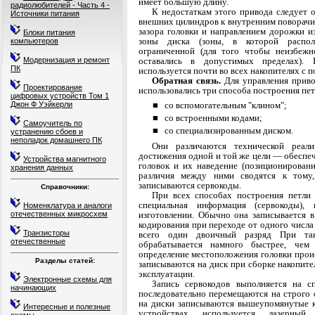
имеет большую длину.
радиолюбителей - Часть 4 -
К недостаткам этого привода следует 
Источники питания
внешних
цилиндров к внутренним поворачи
зазора головки
и направлением дорожки и
Блоки питания
зоны диска (зоны, в ко­торой распол
компьютеров
ограниченной (для того чтобы неизбеж
Модернизация и ремонт
оставались в допустимых пределах)
ПК
используется почти во всех накопителях с 
Обратная связь.
Для управления прив
Проектирование
ис­пользовались три способа построения пет
цифровых устройств Том 1
Джон Ф Уэйкерли
■ со вспомогательным "клином";
■ со встроенными кодами;
Самоучитель по
■ со специализированным диском.
устранению сбоев и
неполадок домашнего ПК
Они различаются технической реали
достижения одной и той же цели — обеспе
Устройства магнитного
головок и их на­ведение (позиционирова
хранения данных
различия между ними сводятся к тому,
записываются сервокоды.
Справочники:
При всех способах построения петли
специаль­ная информация (сервокоды)
Номенклатура и аналоги
отечественных микросхем
изготовлении. Обычно она записывается 
кодирования при переходе от одного числ
Транзисторы
всего один двоичный разряд При та
отечественные
обрабатывается намного быстрее, чем
определение местоположения головки проис
Разделы статей:
записываются на диск при сборке накопител
эксплуатации.
Электронные схемы для
Запись сервокодов выполняется на с
начинающих
последова­тельно перемещаются на строго
на диски записы­
ваются вышеупомянутые к
Интересные и полезные
устройствах используется лазерны