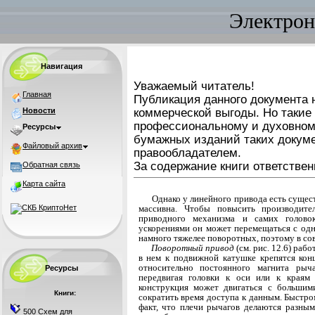
Электрон
Навигация
Уважаемый читатель!
Главная
Публикация данного документа н
Новости
коммерческой выгоды. Но такие
профессиональному и духовном
Ресурсы
бумажных изданий таких докуме
Файловый архив
правообладателем.
За содержание книги ответствен
Обратная связь
Карта сайта
Однако у линейного привода есть сущес
массивна. Чтобы повысить производите
приводного механизма и самих голово
ускорениями он может пе­ремещаться с од
намного тяжелее поворотных, поэтому в со
Поворотный привод
(см. рис. 12.6) раб
в нем к подвижной катушке крепятся ко
относи­тельно постоянного магнита рыч
Ресурсы
передвигая го­ловки к оси или к краям
конструкция может дви­гаться с большим
Книги:
сократить время доступа к дан­ным. Быстр
факт, что плечи рычагов делаются разны
500 Схем для