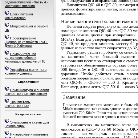
для обнаружения и ис­правления ошибок) з
радиолюбителей - Часть 4 -
Накопители QIC-40 и QIC-80, несмотря 
Источники питания
процесс форматирования ленты, завоевали
ис­пользовании.
Блоки питания
компьютеров
Новые накопители большой емкост
Попытка создать резервную копию диска
Модернизация и ремонт
ПК
помощью накопителя QIC-40 или QIC-80 мож
ционная замена дискет при копировании
Проектирование
Мбайт). Если для резервирования вышеупом
цифровых устройств Том 1
QIC-40, то придется заменять кассету 64 
Джон Ф Уэйкерли
данных количество кассет сократится до 32,
Радикально решить проблему со сменой 
Самоучитель по
на магнитной ленте большой емкости.
устранению сбоев и
копирования не­сколько стандартов с емкос
неполадок домашнего ПК
устройствах обеспе­чивается гораздо боле
000 бит/дюйм в QIC-40 плотность запис
Устройства магнитного
хранения данных
дорожках. Чтобы добиться столь высоки
большой коэрцитивной силой, достигающей
Справочники:
лент QIC-40 и QIC-80 — 550 Э. Кроме тог
Например, длина ленты QIC-5010 — около 36
Номенклатура и аналоги
-------------------------------------------------
отечественных микросхем
Замечание
Транзисторы
Применение магнитного материала с большей
отечественные
Мбайт позволило записывать данные на дорожка
емкостью 720 Кбайт. Точно так же использова
Разделы статей:
большей плотности записи данных в накопителях
Электронные схемы для
В накопителях на магнитной ленте н
начинающих
мини-кассеты (QIC-40 на 60 Мбайт и QIC-
емкости — как мини-, так и полноразмерн
Интересные и полезные
который предпо­лагает емкость 525 М