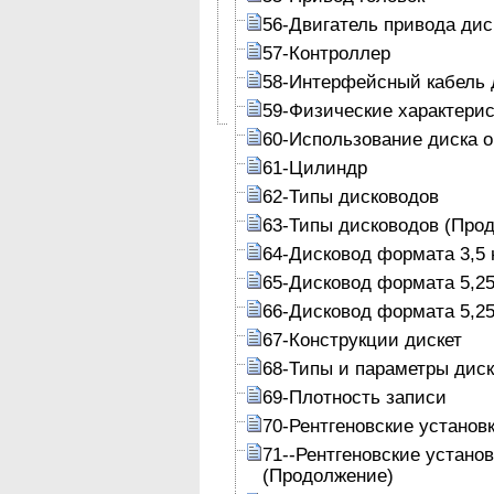
56-Двигатель привода дис
57-Контроллер
58-Интерфейсный кабель 
59-Физические характери
60-Использование диска 
61-Цилиндр
62-Типы дисководов
63-Типы дисководов (Про
64-Дисковод формата 3,5 
65-Дисковод формата 5,25
66-Дисковод формата 5,25
67-Конструкции дискет
68-Типы и параметры диск
69-Плотность записи
70-Рентгеновские установ
71--Рентгеновские устано
(Продолжение)