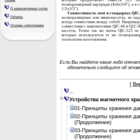
схемы
полноразмерный картридж (4x6x5/8"), а в 
1/2x3/5").
О компьютерных сетях
Совместимость лент в стандартах QIC
Обзоры
полноразмерные или мини-кассеты, не над
всегда совместимы между собой. Например,
Основы электроники
совмести­мы с накопителями QIC-40 и Q1C-8
кассеты. Точно так же ленты QIC-525 не
которых исполь­зуются те же полноразме
технологии изготовления,
Если Вы найдете какие либо опеча
обязательно сообщите об этом
[
Ве
...
Устройства магнитного хр
01-Принципы хранения да
02-Принципы хранения да
(Продолжение)
03-Принципы хранения да
(Продолжение)