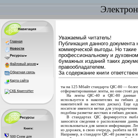
Электрон
Навигация
Уважаемый читатель!
Главная
Публикация данного документа н
Новости
коммерческой выгоды. Но такие
профессиональному и духовном
Ресурсы
бумажных изданий таких докуме
Файловый архив
правообладателем.
За содержание книги ответствен
Обратная связь
Карта сайта
ты на 125 Мбайт стандарта QIC-80 — более
от­форматированные ленты, но они стоят до
На ленты QIC-40 и QIC-80 данные
используется в накопителях на гибких 
накопителей на жестких дис­ках). Еще о
носителе имеются метки для упорядоче­ния
подобны разметке жестких и гибких дисков.
В стандартах QIC формируется
табл
Ресурсы
заносятся сведения о расположении данн
использоваться для записи информации. Ле
Книги:
из дорожек, в свою очередь, разбита на 68
Например, в стандарте QIC-40 разметка и 
500 Схем для