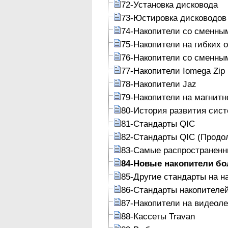
72-Установка дисковода
73-Юстировка дисководов
74-Накопители со сменны
75-Накопители на гибких 
76-Накопители со сменны
77-Накопители Iomega Zip
78-Накопители Jaz
79-Накопители на магнитн
80-История развития сист
81-Стандарты QIC
82-Стандарты QIC (Продо
83-Самые распространенн
84-Новые накопители бо
85-Другие стандарты на н
86-Стандарты накопителе
87-Накопители на видеол
88-Кассеты Travan