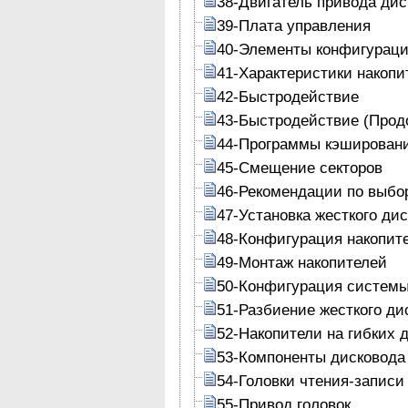
38-Двигатель привода дис
39-Плата управления
40-Элементы конфигурац
41-Характеристики накопи
42-Быстродействие
43-Быстродействие (Прод
44-Программы кэшировани
45-Смещение секторов
46-Рекомендации по выбо
47-Установка жесткого дис
48-Конфигурация накопит
49-Монтаж накопителей
50-Конфигурация систем
51-Разбиение жесткого ди
52-Накопители на гибких 
53-Компоненты дисковода
54-Головки чтения-записи
55-Привод головок