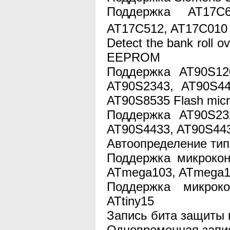
Поддержка AT17C6
AT17C512, AT17C01
Detect the bank roll o
EEPROM
Поддержка AT90S12
AT90S2343, AT90S44
AT90S8535 Flash mic
Поддержка AT90S23
AT90S4433, AT90S44
Автоопределение ти
Поддержка микроко
ATmega103, ATmega1
Поддержка микроко
ATtiny15
Запись бита защиты
Одновременная запи