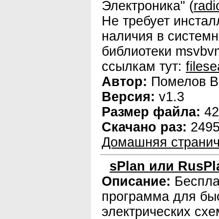
Электроника" (
rad
Не требует инстал
наличия в систем
библиотеки msvbvm
ссылкам тут:
files
Автор:
Помелов В
Версия:
v1.3
Размер файла:
42
Скачано раз:
249
Домашняя странич
sPlan или RusPla
Описание:
Беспла
программа для бы
электрических схе