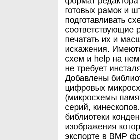
формат редактора W
готовых рамок и ш
подготавливать сх
соответствующие 
печатать их и мас
искажения. Имеют
схем и help на не
не требует инстал
Добавлены библио
цифровых микросхе
(микросхемы памя
серий, кинескопов
библиотеки конден
изображения кото
экспорте в BMP ф