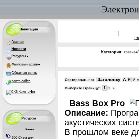
Электрон
Навигация
[
Н
Главная
Новости
Категория:
/
Главная
Ресурсы
Файловый архив
Обратная связь
Заголовку
A-Я
Сортировать по:
Я-A
Карта сайта
1
Выберите страницу:
2
»
Bass Box Pro
Описание:
Програ
Ресурсы
акустических сист
Книги:
В прошлом веке д
500 Схем для