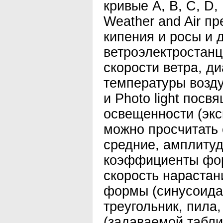
кривые А, В, С, D,
Weather and Air п
кипения и росы и 
ветроэлектростанц
скорости ветра, д
температуры возду
и Photo light посв
освещенности (экс
можно просчитать 
средние, амплитуд
коэффициенты фо
скорость нарастан
формы (синусоида,
треугольник, пила
(задаваемой табл