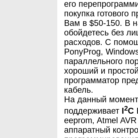
его перепрограмми
покупка готового 
Вам в $50-150. В 
обойдетесь без л
расходов. С помо
PonyProg, Windows
параллельного пор
хороший и простой
программатор пред
кабель.
На данный момент
2
поддерживает
I
C
B
eeprom, Atmel AVR 
аппаратный контр