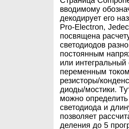
Страница Compone
вводимому обозна
декодирует его на
Pro-Electron, Jede
посвящена расчет
светодиодов разно
постоянным напря
или интегральный 
переменным током
резисторы/конден
диоды/мостики. Ту
можно определить
светодиода и длин
позволяет рассчи
деления до 5 про