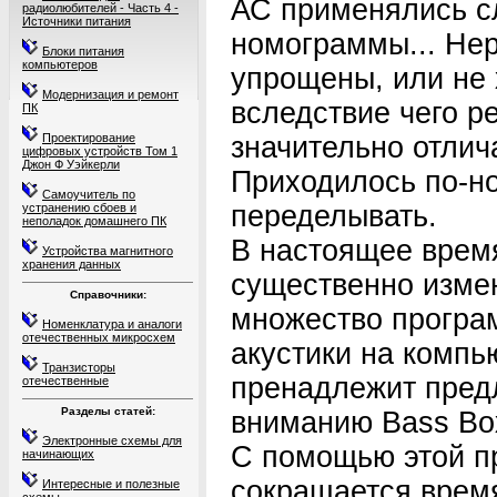
АС применялись 
радиолюбителей - Часть 4 -
Источники питания
номограммы... Не
Блоки питания
компьютеров
упрощены, или не 
Модернизация и ремонт
вследствие чего р
ПК
Проектирование
значительно отлича
цифровых устройств Том 1
Джон Ф Уэйкерли
Приходилось по-но
Самоучитель по
переделывать.
устранению сбоев и
неполадок домашнего ПК
В настоящее врем
Устройства магнитного
хранения данных
существенно изме
Справочники:
множество програ
Номенклатура и аналоги
отечественных микросхем
акустики на компь
Транзисторы
пренадлежит пред
отечественные
Разделы статей:
вниманию Bass Box
Электронные схемы для
С помощью этой п
начинающих
сокращается врем
Интересные и полезные