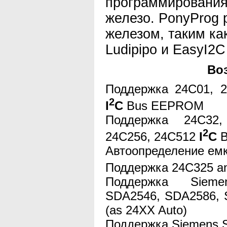
программирования,
железо. PonyProg 
железом, таким ка
Ludipipo и EasyI2C
Во
Поддержка 24С01, 2
2
I
C
Bus EEPROM
Поддержка 24C32,
2
24C256, 24C512
I
C
B
Автоопределение е
Поддержка 24C325 a
Поддержка Siem
SDA2546, SDA2586,
(as 24XX Auto)
Поддержка Siemens