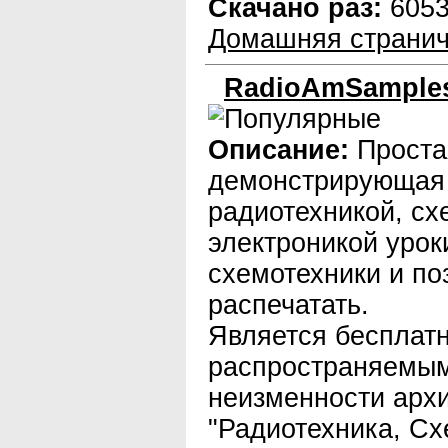
Скачано раз:
605
Домашняя странич
RadioAmSamples 
Описание:
Проста
демонстрирующая
радиотехникой, сх
электроникой уро
схемотехники и п
распечатать.
Является бесплат
распространяемым
неизменности архи
"Радиотехника, Сх