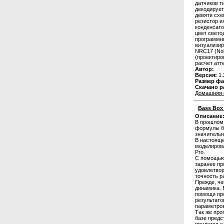
датчиков т
декодирует
девяти схе
резистор и
конденсато
цвет свето
программны
визуализир
NRC17 (Noki
(проектиро
расчет атт
Автор:
Версия:
1.
Размер фа
Скачано р
Домашняя 
Bass Box
Описание
В прошлом 
формулы бы
значительн
В настояще
моделирова
Pro.
С помощью
заранее пр
удовлетвор
точность р
Прежде, че
динамика. 
помощи про
результато
параметро
Так же про
базе предс