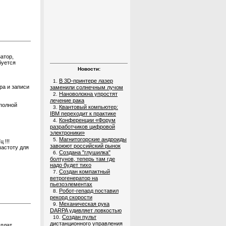
атор,
буется
Новости:
В 3D-принтере лазер
1.
ра и записи
заменили солнечным лучом
Нановолокна упростят
2.
лечение рака
 полной
Квантовый компьютер:
3.
IBM переходит к практике
Конференции «Форум
4.
разработчиков цифровой
электроники»
Магнитогорские андроиды
5.
 !!!
завоюют российский рынок
частоту для
Создана "глушилка"
6.
болтунов, теперь там где
надо будет тихо
Создан компактный
7.
ветрогенератор на
пьезоэлементах
Робот-гепард поставил
8.
рекорд скорости
Механическая рука
9.
DARPA удивляет ловкостью
Создан пульт
10.
дистанционного управления
плат.