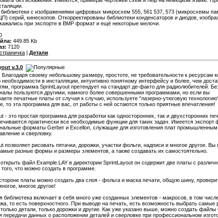
вать без искажения. Имеются, примеры чертежей схем и help на немецком языке. Пр
сталяции.
библиотеки с изображениями цифровых микросхем 555, 561 537, 573 (микросхемы пам
П) серий, кинескопов. Откорректированы библиотеки конденсаторов и диодов, изобра
кажались при экспорте в BMP формат и ещё некоторые мелочи.
0
йла:
449.85 Kb
аз:
7120
страничка
|
Детали
yout v.3.0
:
Благодаря своему небольшому размеру, простоте, не требовательности к ресурсам 
 необходимости в инсталляции, интуитивно понятному интерфейсу и более, чем дост
ям, программа SprintLayout претендует на стандарт де-факто для радиолюбителей. Бе
налы пользуются другими, намного более совершенными программами, но если вы
аете печатные платы от случая к случаю, используете "лазерно-утюговую технологию"
е, то эта программа для вас, от работы с ней остаются только приятные впечатления!
out - это простая программа для разработки как односторонних, так и двухсторонних пе
печиваются практически все необходимые функции для таких задач. Имеется экспорт 
альные форматы Gerber и Excellon, служащие для изготовления плат промышленным
авление и сверловку.
out позволяет рисовать пятачки, дорожки, участки фольги, надписи и многое другое. Вы
амые разные формы и размеры элементов, а также создавать их самостоятельно.
открыть файл Example.LAY в директории SprintLayout он содержит две платы с различ
того, что можно создать в программе.
стороне платы можно создать два слоя - фольга и маска печати, общую шину, провери
многое, многое другое!
библиотека включает в себя много уже созданных элементов - макросов, в том числе
а, то есть поверхностного. При выводе на печать, есть возможность выбрать самые
 только детали, только дорожки и другие. Как уже указано выше, можно создать файлы 
ля передачи данных о расположении деталей и сверловке при профессиональном изгот