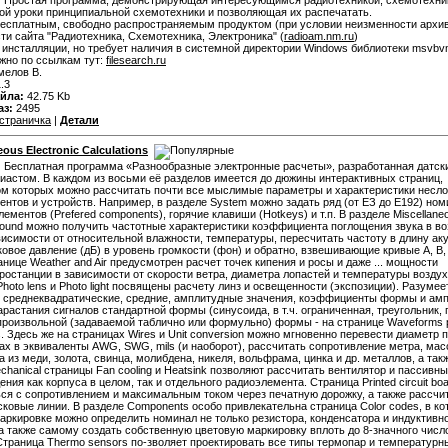
:
Простая программа, демонстрирующая интересующимся радиотехникой, схемотехни
ой уроки принципиальной схемотехники и позволяющая их распечатать.
есплатным, свободно распространяемым продуктом (при условии неизменности архи
ти сайта "Радиотехника, Схемотехника, Электроника" (
radioam.nm.ru
)
 инсталляции, но требует наличия в системной директории Windows библиотеки msvbvm
жно по ссылкам тут:
filesearch.ru
елов В.
.3
йла:
42.75 Kb
аз:
2495
страничка
|
Детали
eous Electronic Calculations
:
Бесплатная программа «Разнообразные электронные расчеты», разработанная датск
иастом. В каждом из восьми её разделов имеется до дюжины интерактивных страниц,
м которых можно рассчитать почти все мыслимые параметры и характеристики несл
ентов и устройств. Например, в разделе System можно задать ряд (от ЕЗ до Е192) но
лементов (Prefered components), горячие клавиши (Hotkeys) и т.п. В разделе Miscellane
ound можно получить частотные характеристики коэффициента поглощения звука в в
висимости от относительной влажности, температуры, пересчитать частоту в длину ак
ковое давление (дБ) в уровень громкости (фон) и обратно, взвешивающие кривые А, В, 
анице Weather and Air предусмотрен расчет точек кипения и росы и даже ... мощности
ростанции в зависимости от скорости ветра, диаметра лопастей и температуры воздух
hoto lens и Photo light посвящены расчету линз и освещенности (экспозиции). Разумее
 среднеквадратические, средние, амплитудные значения, коэффициенты формы и ам
арастания сигналов стандартной формы (синусоида, в т.ч. ограниченная, треугольник, 
произвольной (задаваемой таблично или формульно) формы - на странице Waveforms 
ns. Здесь же на страницах Wires и Unit conversion можно мгновенно перевести диаметр 
х в эквиваленты AWG, SWG, mils (и наоборот), рассчитать сопротивление метра, масс
а из меди, золота, свинца, молибдена, никеля, вольфрама, цинка и др. металлов, а такж
chanical страницы Fan cooling и Heatsink позволяют рассчитать вентилятор и пассивн
ения как корпуса в целом, так и отдельного радиоэлемента. Страница Printed circuit bo
ся с сопротивлением и максимальным током через печатную дорожку, а также рассчи
ковые линии. В разделе Components особо привлекательна страница Color codes, в ко
аркировке можно определить номинал не только резистора, конденсатора и индуктивно
 а также самому создать собственную цветовую маркировку вплоть до 8-значного числ
Страница Thermo sensors по-зволяет проектировать все типы термопар и температурн