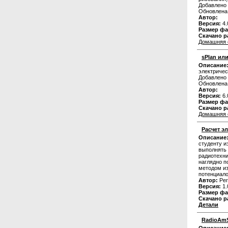
Добавлено 
Обновлена
Автор:
Версия:
4.
Размер фа
Скачано р
Домашняя 
sPlan или
Описание
электричес
Добавлено 
Обновлена
Автор:
Версия:
6.
Размер фа
Скачано р
Домашняя 
Расчет э
Описание
студенту и
выполнять 
радиотехни
наглядно п
методом из
потенциало
Автор:
Рег
Версия:
1.
Размер фа
Скачано р
Детали
RadioAmS