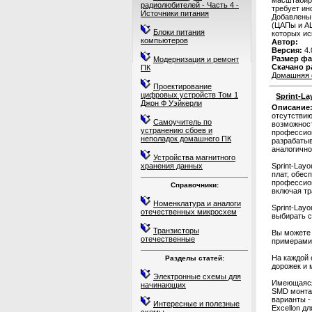
масштабиро
радиолюбителей - Часть 4 -
требует ин
Источники питания
Добавлены 
(ЦАПы и АЦ
Блоки питания
которых ис
компьютеров
Автор:
Версия:
4.
Размер фа
Модернизация и ремонт
Скачано р
ПК
Домашняя 
Проектирование
цифровых устройств Том 1
Sprint-La
Джон Ф Уэйкерли
Описание
отсутствию
Самоучитель по
возможност
устранению сбоев и
профессио
неполадок домашнего ПК
разрабатыв
аналогично
Устройства магнитного
хранения данных
Sprint-Lay
плат, обес
профессион
Справочники:
включая тр
Номенклатура и аналоги
Sprint-Lay
отечественных микросхем
выбирать с
Транзисторы
Вы можете 
отечественные
примерами 
На каждой 
Разделы статей:
дорожек и 
Электронные схемы для
Имеющаяся 
начинающих
SMD монтаж
варианты -
Интересные и полезные
Excellon д