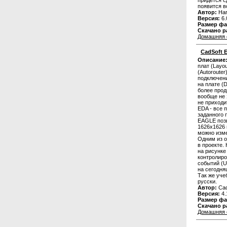
придется с
появится в
Автор:
Har
Версия:
6.
Размер фа
Скачано р
Домашняя 
CadSoft E
Описание
плат (Layou
(Autoroute
подключени
на плате (
более прод
вообще не 
не приходи
EDA - все 
заданного 
EAGLE позв
1626х1626
можно изме
Одним из о
в проекте.
на рисунке
контролиро
событий (U
на сегодня
Так же уче
русски.
Автор:
Cad
Версия:
4.
Размер фа
Скачано р
Домашняя 