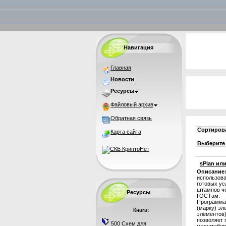
Навигация
Главная
Новости
Ресурсы
Файловый архив
Обратная связь
Сортирова
Карта сайта
Выберите 
sPlan или
Описание
использова
готовых ус
штампов че
Ресурсы
ГОСТам.
Программа
(марку) эл
Книги:
элементов)
позволяет 
500 Схем для