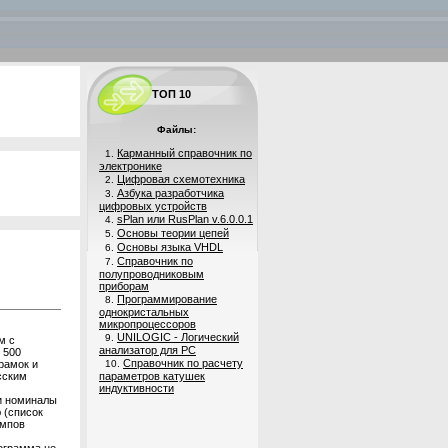
ТОП 10
Файлы:
Карманный справочник по
1.
электронике
Цифровая схемотехника
2.
Азбука разработчика
3.
цифровых устройств
sPlan или RusPlan v.6.0.0.1
4.
Основы теории цепей
5.
Основы языка VHDL
6.
Справочник по
7.
полупроводниковым
приборам
Программирование
8.
однокристальных
микропроцессоров
UNILOGIC - Логический
9.
м с
анализатор для PC
 500
Справочник по расчету
рамок и
10.
сским
параметров катушек
индуктивности
и номиналы
 (список
ампов