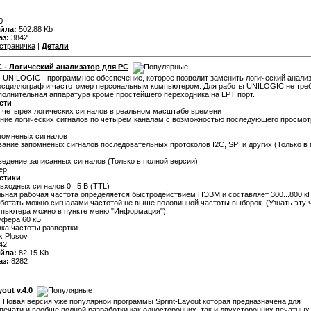
0
йла:
502.88 Kb
аз:
3842
страничка
|
Детали
 - Логический анализатор для PC
:
UNILOGIC - программное обеспечение, которое позволит заменить логический анализ
осциллограф и частотомер персональным компьютером. Для работы UNILOGIC не тре
полнительная аппаратура кроме простейшего переходника на LPT порт.
сти
 четырех логических сигналов в реальном масштабе времени
ние логических сигналов по четырем каналам с возможностью последующего просмот
помненых сигналов
вание запомненых сигналов последовательных протоколов I2C, SPI и других (Только в
ведение записанных сигналов (Только в полной версии)
ер
стики
входных сигналов 0...5 В (TTL)
ьная рабочая частота определяется быстродействием ПЭВМ и составляет 300...800 кГц
ботать можно сигналами частотой не выше половинной частоты выборок. (Узнать эту 
пьютера можно в пункте меню "Информация").
уфера 60 кБ
вка частоты развертки
x Plusov
42
йла:
82.15 Kb
аз:
8282
yout v.4.0
:
Новая версия уже популярной программы Sprint-Layout которая предназначена для
печати и вообще полной разработки как односторонних, так и двухсторонних печатных 