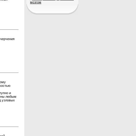
мозгом
 черчения
дому
гкостью
тупно и
дены любым
д узловых