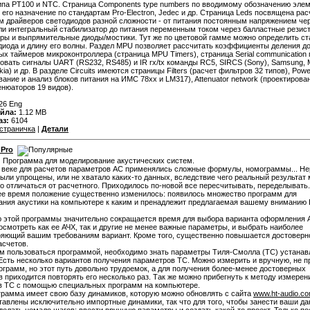
ипа РТ100 и NTC. Страница Components type numbers по вводимому обозначению эле
 его назначение по стандартам Pro-Electron, Jedec и др. Страница Leds посвящена рас
м драйверов светодиодов разной сложности - от питания постоянным напряжением че
ли интегральный стабилизатор до питания переменным током через балластные резис
ры и выпрямительные диоды/мостики. Тут же по цветовой гамме можно определить с
диода и длину его волны. Раздел MPU позволяет рассчитать коэффициенты деления до
х таймеров микроконтроллера (страница MPU Timers), страница Serial communication
овать сигналы UART (RS232, RS485) и IR rx/tx команды RC5, SIRCS (Sony), Samsung, M
a) и др. В разделе Circuits имеются страницы Filters (расчет фильтров 32 типов), Powe
вание и анализ блоков питания на ИМС 78хх и LM317), Attenuator network (проектирова
енюаторов 19 видов).
26 Eng
йла:
1.12 MB
аз:
6104
страничка
|
Детали
 Pro
:
Программа для моделирование акустических систем.
веке для расчетов параметров АС применялись сложные формулы, номограммы... Не
ли упрощены, или не хватало каких-то данных, вследствие чего реальный результат 
о отличаться от расчетного. Приходилось по-новой все пересчитывать, переделывать.
е время положение существенно изменилось: появилось множество программ для
ния акустики на компьютере к каким и пренадлежит предлагаемая вашему вниманию 
 этой программы значительно сокращается время для выбора варианта оформления 
осмотреть как ее АЧХ, так и другие не менее важные параметры, и выбрать наиболее
яющий вашим требованиям вариант. Кроме того, существенно повышается достоверн
асчетов.
м пользоваться программой, необходимо знать параметры Тиля-Смолла (ТС) устана
Есть несколько вариантов получения параметров ТС. Можно измерить и вручную, не п
грамм, но этот путь довольно трудоемок, а для получения более-менее достоверных
в приходится повторять его несколько раз. Так же можно прибегнуть к методу измерен
в ТС с помощью специальных программ на компьютере.
грамма имеет свою базу динамиков, которую можно обновлять с сайта
www.ht-audio.c
тавлены исключительно импортные динамики, так что для того, чтобы занести ваши да