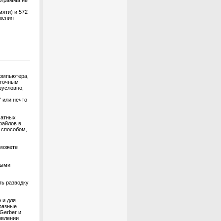
ограмма не
яти) и 572
жения
компьютера,
аточным
зусловно,
 или нечто
чатных
файлов в
 способом,
 можете
ными
ть разводку
 и для
 разные
Gerber и
овлении