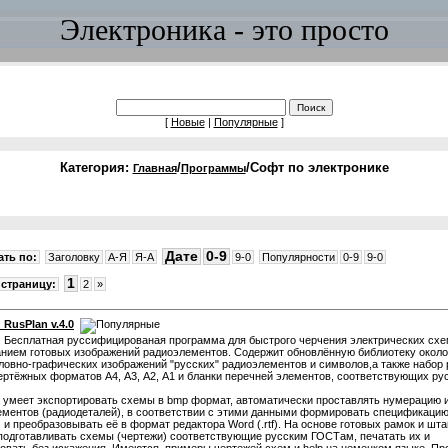
Электроника - это просто
[
Новые
|
Популярные
]
Категория:
/
/Софт по электронике
Главная
Программы
Дате
0-9
ть по:
Заголовку
A-Я
Я-A
9-0
Популярности
0-9
9-0
1
страницу:
2
»
 RusPlan v.4.0
:
Бесплатная руссифицированая программа для быстрого черчения электрических схе
нием готовых изображений радиоэлементов. Содержит обновлённую библиотеку около
ловно-графических изображений "русских" радиоэлементов и символов,а также набор 
ртёжных форматов А4, А3, А2, А1 и бланки перечней элементов, соответствующих ру
 умеет экспортировать схемы в bmp формат, автоматически проставлять нумерацию 
ементов (радиодеталей), в соответствии с этими данными формировать спецификацию
 и преобразовывать её в формат редактора Word (.rtf). На основе готовых рамок и шт
подготавливать схемы (чертежи) соответствующие русским ГОСТам, печатать их и