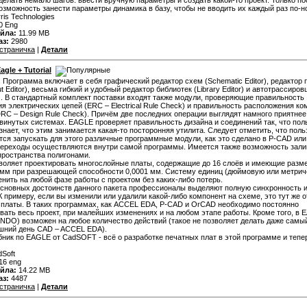
делать немало шагов: ввести вручную параметры и создать какой-то проект. Только по
озможность занести параметры динамика в базу, чтобы не вводить их каждый раз по-н
ris Technologies
0 Eng
йла:
11.99 MB
аз:
2980
страничка
|
Детали
agle + Tutorial
:
Программа включает в себя графический редактор схем (Schematic Editor), редактор
t Editor), весьма гибкий и удобный редактор библиотек (Library Editor) и автотрассиро
r). В стандартный комплект поставки входят также модули, проверяющие правильность
я электрических цепей (ERC – Electrical Rule Check) и правильность расположения к
DRC – Design Rule Check). Причём две последних операции выглядят намного приятнее
винутых системах. EAGLE проверяет правильность дизайна и соединений так, что пол
знает, что этим занимается какая-то посторонняя утилита. Следует отметить, что пол
тся запускать для этого различные программные модули, как это сделано в P-CAD ил
переходы осуществляются внутри самой программы. Имеется также возможность зали
пространства полигонами.
оляет проектировать многослойные платы, содержащие до 16 слоёв и имеющие разм
 мм при разрешающей способности 0,0001 мм. Систему единиц (дюймовую или метрич
нить на любой фазе работы с проектом без каких-либо потерь.
сновных достоинств данного пакета профессионалы выделяют полную синхронность 
 К примеру, если вы изменили или удалили какой-либо компонент на схеме, это тут же 
 платы. В таких программах, как ACCEL EDA, P-CAD и OrCAD необходимо постоянно
вать весь проект, при малейших изменениях и на любом этапе работы. Кроме того, в 
NDO) возможен на любое количество действий (такое не позволяет делать даже сам
шний день CAD – ACCEL EDA).
бник по EAGLE от CadSOFT - всё о разработке печатных плат в этой программе и тепе
Soft
16 eng
йла:
14.22 MB
аз:
4487
страничка
|
Детали