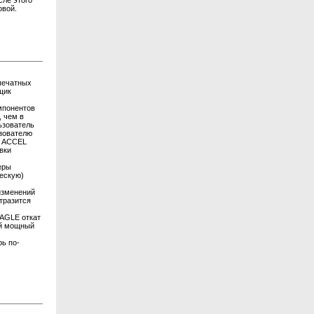
сле этого
овой.
 печатных
вщик
омпонентов
, чем в
ьзователь
ьзователю
и ACCEL
вки
еры
ескую)
изменений
отразится
EAGLE откат
ый мощный
рь по-