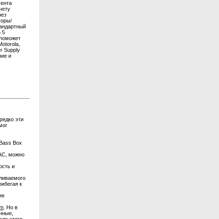
мента
чету
рез
торы/
тандартный
 5
 поможет
otorola,
r Supply
ние и
редко эти
мог
Bass Box
АС, можно
ость и
вливаемого
рибегая к
ия
om
. Но в
нные,