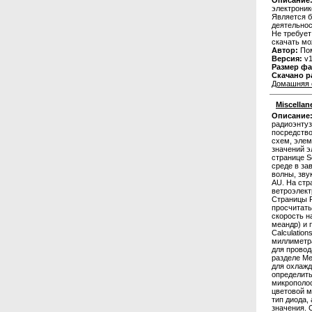
Описание
электроник
Является б
деятельнос
Не требует
скачать мо
Автор:
Пом
Версия:
v1
Размер фа
Скачано р
Домашняя 
Miscellan
Описание
радиоэнтуз
посредство
схем, элем
значений э
странице S
среде в за
волны, зву
AU. На стр
ветроэлект
Страницы P
просчитать
скорость н
меандр) и 
Calculatio
миллиметра
для провод
разделе Me
для охлажд
определить
микрополос
цветовой м
тип диода,
значения. 