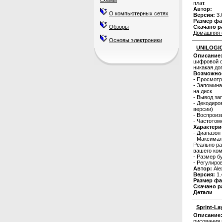
схемы
плат.
Автор:
О компьютерных сетях
Версия:
3.
Размер фа
Обзоры
Скачано р
Домашняя 
Основы электроники
UNILOGIC
Описание
цифровой 
никакая до
Возможно
- Просмотр
- Запомина
на диск
- Вывод за
- Декодиро
версии)
- Воспроиз
- Частотом
Характери
- Диапазон 
- Максимал
Реально ра
вашего ком
- Размер б
- Регулиро
Автор:
Ale
Версия:
1.
Размер фа
Скачано р
Детали
Sprint-La
Описание
рисования,