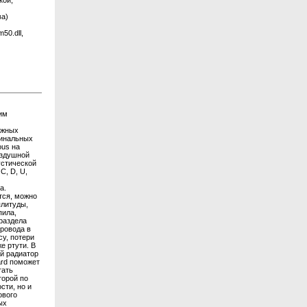
кой,
ва)
50.dll,
им
ожных
минальных
ous на
оздушной
устической
С, D, U,
а.
тся, можно
плитуды,
пила,
раздела
провода в
у, потери
е ртути. В
ый радиатор
ard поможет
тать
торой по
сти, но и
ового
ых