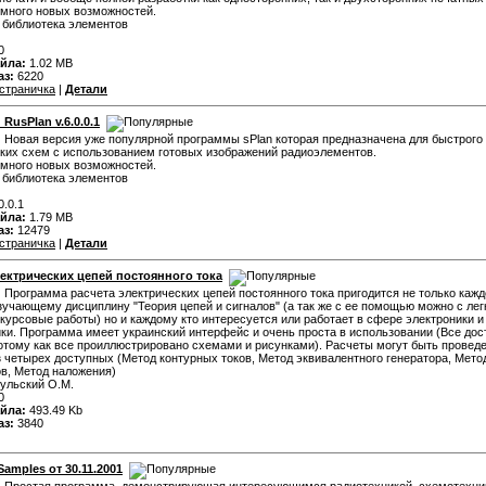
много новых возможностей.
 библиотека элементов
0
йла:
1.02 MB
аз:
6220
страничка
|
Детали
 RusPlan v.6.0.0.1
:
Новая версия уже популярной программы sPlan которая предназначена для быстрого
ких схем с использованием готовых изображений радиоэлементов.
много новых возможностей.
 библиотека элементов
0.0.1
йла:
1.79 MB
аз:
12479
страничка
|
Детали
лектрических цепей постоянного тока
:
Программа расчета электрических цепей постоянного тока пригодится не только каж
зучающему дисциплину "Теория цепей и сигналов" (а так же с ее помощью можно с ле
курсовые работы) но и каждому кто интересуется или работает в сфере электроники и
ки. Программа имеет украинский интерфейс и очень проста в использовании (Все дос
отому как все проиллюстрировано схемами и рисунками). Расчеты могут быть прове
 четырех доступных (Метод контурных токов, Метод эквивалентного генератора, Мето
в, Метод наложения)
ульский О.М.
0
йла:
493.49 Kb
аз:
3840
amples от 30.11.2001