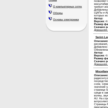
схемы
позволяет 
масштабиро
О компьютерных сетях
требует ин
Добавлены 
(ЦАПы и АЦ
Обзоры
которых ис
Автор:
Основы электроники
Версия:
4.
Размер фа
Скачано р
Домашняя 
Sprint-La
Описание
рисования,
Добавлено 
Обновлена
Автор:
Версия:
4.
Размер фа
Скачано р
Домашняя 
Miscellan
Описание
радиоэнтуз
посредство
схем, элем
значений э
странице S
среде в за
волны, зву
AU. На стр
ветроэлект
Страницы P
просчитать