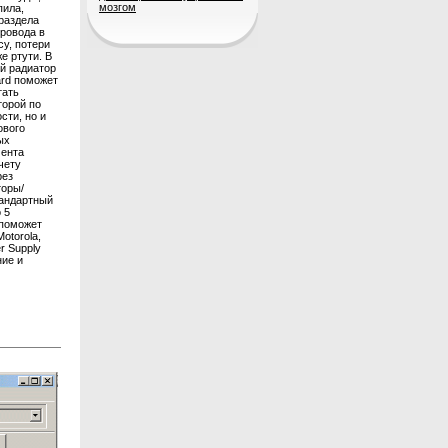
мозгом
пила,
раздела
провода в
у, потери
е ртути. В
ый радиатор
ard поможет
тать
торой по
сти, но и
ового
ых
мента
чету
рез
торы/
тандартный
 5
 поможет
otorola,
r Supply
ние и