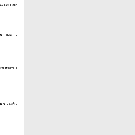
S8535 Flash
рия пока не
ия вместе с
ники с сайта