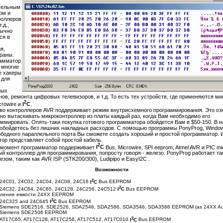
тельным
ом и
роллеров
.д.,
бычно
ся в
я,
раны.
рамматор
 многие
е хакеры
 для
ных
ов, ремонта цифровых телевизоров, и т.д. То есть тех устройств, где применяются м
2
rowire и
I
C
.
о контроллеров AVR поддерживает режим внутрисхемного программирования. Это озн
но вытаскивать микроконтроллер из платы каждый раз, когда Вам необходимо его
ммировать. Опять-таки покупка готового программатора обойдется Вам в $50-150. В 
обойдетесь без лишних накладных расходов. С помощью программы PonyProg, Windo
вободного параллельного порта Вы сможете создать хороший и простой программатор. 
ор представляет собой простой кабель.
2
 момент программатор поддерживает
I
C
Bus, Microwire, SPI eeprom, Atmel AVR и PIC mi
ый контроллер для программирования, попросту говоря - железо. PonyProg работает та
езом, таким как AVR ISP (STK200/300), Ludipipo и EasyI2C .
Возможности
2
24С01, 24C02, 24C04, 24C08, 24C16
I
C
Bus EEPROM
2
24C32, 24C64, 24C65, 24C128, 24C256, 24C512
I
C
Bus EEPROM
еление емкости 24XX EEPROM
2
 24C325 and 24C645
I
C
Bus EEPROM
Siemens SDE2516, SDE2526, SDA2546, SDA2586, SDA3546, SDA3586 EEPROM (as 24XX Au
 Siemens SDE2506 EEPROM
2
AT17C65, AT17C128, AT17C256, AT17C512, AT17C010
I
C
Bus EEPROM