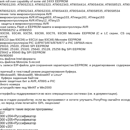
bank roll over capability of some old 24XX EEPROM
AT90S1200, AT90S2313, AT90S2323, AT90S2343, AT90S4414, AT90S4434, AT90S8515, AT90
AT90S2323, AT90S2343, AT90S2333, AT90S4433, AT90S4434, AT90S8535, AT90S8534
ление типа микроконтроллеров AVR
микроконтроллеров AVR ATmega603, ATmega103, ATmega161, ATmega163
микроконтроллеров AVR ATtiny12, ATtiny15
а защиты в микроконтроллеры AVR
ная запись Flash и EEPROM памяти в микроконтроллеры AVR
AT89S8252 и AT89S53
93C06, 93C46, 93C56, 93C66, 93C76, 93C86 Microwire EEPROM (C и LC серии, CS се
ется)
3C13 (как 93C06) и 93C14 (как 93C46) Microwire EEPROM
микроконтроллеров PIC 116F873/874/876/877 и PIC 16F84A micro
25010, 25020, 25040 SPI EEPROM
25080, 25160, 25320, 25640, 25128, 25256 Big SPI EEPROM
25642 и 95640 Big SPI EEPROM
 NVM3060
ись файлов Intel-формата
сь файлов Motorola S-record
ь записи EІP-файла для сохранения характеристик EEPROM, и редактирование содержан
еричный и текстовый режим редактирования буфера.
 Windows95, Windows98, WindowsNT и Linux*
 буфера заданным байтом
ание защитных бит в AVR, AT89S и PIC
ийного номера
ыстродействие под WinNT и Win2000
терфейсы поддерживаются во всех операционных системах (см. в документации).
ка в стадии разработки, если вы программист и хотите улучшить PonyProg скачайте исход
, но перед этим почитайте GPL лицензию!
ы найдете такие версии программы:
117
2000 v204+Руссификатор
2000 v205+Руссификатор
2000 v206+Руссификатор
000 v207
еобходимую документацию