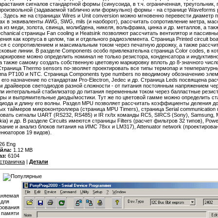
арастания сигналов стандартной формы (синусоида, в т.ч. ограниченная, треугольник, 
произвольной (задаваемой таблично или формульно) формы - на странице Waveforms 
ns. Здесь же на страницах Wires и Unit conversion можно мгновенно перевести диаметр 
х в эквиваленты AWG, SWG, mils (и наоборот), рассчитать сопротивление метра, масс
а из меди, золота, свинца, молибдена, никеля, вольфрама, цинка и др. металлов, а такж
chanical страницы Fan cooling и Heatsink позволяют рассчитать вентилятор и пассивн
ения как корпуса в целом, так и отдельного радиоэлемента. Страница Printed circuit bo
ся с сопротивлением и максимальным током через печатную дорожку, а также рассчи
ковые линии. В разделе Components особо привлекательна страница Color codes, в ко
аркировке можно определить номинал не только резистора, конденсатора и индуктивно
 а также самому создать собственную цветовую маркировку вплоть до 8-значного числ
Страница Thermo sensors по-зволяет проектировать все типы термопар и температурн
ипа РТ100 и NTC. Страница Components type numbers по вводимому обозначению эле
 его назначение по стандартам Pro-Electron, Jedec и др. Страница Leds посвящена рас
м драйверов светодиодов разной сложности - от питания постоянным напряжением че
ли интегральный стабилизатор до питания переменным током через балластные резис
ры и выпрямительные диоды/мостики. Тут же по цветовой гамме можно определить с
диода и длину его волны. Раздел MPU позволяет рассчитать коэффициенты деления до
х таймеров микроконтроллера (страница MPU Timers), страница Serial communication
овать сигналы UART (RS232, RS485) и IR rx/tx команды RC5, SIRCS (Sony), Samsung, M
a) и др. В разделе Circuits имеются страницы Filters (расчет фильтров 32 типов), Powe
вание и анализ блоков питания на ИМС 78хх и LM317), Attenuator network (проектирова
енюаторов 19 видов).
26 Eng
йла:
1.12 MB
аз:
6104
страничка
|
Детали
:
аняемая
 для
рования
 памяти