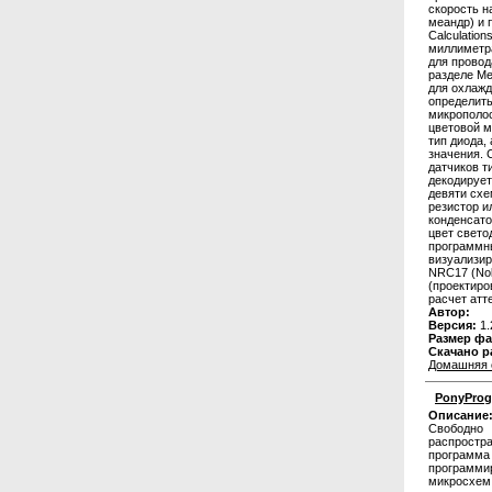
скорость н
меандр) и 
Calculatio
миллиметра
для провод
разделе Me
для охлажд
определить
микрополос
цветовой м
тип диода,
значения. 
датчиков т
декодирует
девяти схе
резистор и
конденсато
цвет свето
программны
визуализир
NRC17 (Noki
(проектиро
расчет атт
Автор:
Версия:
1.
Размер фа
Скачано р
Домашняя 
PonyProg
Описание
Свободно
распростр
программа
программи
микросхем