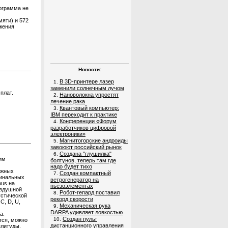
ограмма не
яти) и 572
жения
Новости:
В 3D-принтере лазер
1.
заменили солнечным лучом
плат.
Нановолокна упростят
2.
лечение рака
Квантовый компьютер:
3.
IBM переходит к практике
Конференции «Форум
4.
разработчиков цифровой
электроники»
Магнитогорские андроиды
5.
завоюют российский рынок
Создана "глушилка"
6.
им
болтунов, теперь там где
надо будет тихо
ожных
Создан компактный
7.
минальных
ветрогенератор на
ous на
пьезоэлементах
оздушной
Робот-гепард поставил
8.
устической
рекорд скорости
С, D, U,
Механическая рука
9.
DARPA удивляет ловкостью
а.
Создан пульт
10.
тся, можно
дистанционного управления
плитуды,