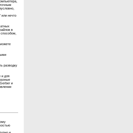
компьютера,
аточным
зусловно,
 или нечто
чатных
файлов в
 способом,
 можете
ными
ть разводку
 и для
 разные
Gerber и
овлении
дому
гкостью
тупно и