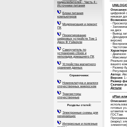
радиолюбителей - Часть 4 -
UNILOGIC
Источники питания
Описание
Блоки питания
цифровой 
компьютеров
никакая до
Возможно
- Просмотр
Модернизация и ремонт
- Запомина
ПК
на диск
- Вывод за
Проектирование
- Декодиро
цифровых устройств Том 1
версии)
Джон Ф Уэйкерли
- Воспроиз
- Частотом
Самоучитель по
Характери
устранению сбоев и
- Диапазон 
неполадок домашнего ПК
- Максимал
Реально ра
Устройства магнитного
вашего ком
хранения данных
- Размер б
- Регулиро
Автор:
Ale
Справочники:
Версия:
1.
Размер фа
Номенклатура и аналоги
Скачано р
отечественных микросхем
Детали
Транзисторы
sPlan или
отечественные
Описание
использова
Разделы статей:
готовых ус
штампов че
Электронные схемы для
ГОСТам.
начинающих
Программа
(марку) эл
Интересные и полезные
элементов)