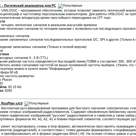
 - Логический анализатор для PC
:
UNILOGIC - программное обеспечение, которое позволит заменить логический анализ
осциллограф и частотомер персональным компьютером. Для работы UNILOGIC не тре
полнительная аппаратура кроме простейшего переходника на LPT порт.
сти
 четырех логических сигналов в реальном масштабе времени
ние логических сигналов по четырем каналам с возможностью последующего просмот
помненых сигналов
вание запомненых сигналов последовательных протоколов I2C, SPI и других (Только в
ведение записанных сигналов (Только в полной версии)
ер
стики
входных сигналов 0...5 В (TTL)
ьная рабочая частота определяется быстродействием ПЭВМ и составляет 300...800 кГц
ботать можно сигналами частотой не выше половинной частоты выборок. (Узнать эту 
пьютера можно в пункте меню "Информация").
уфера 60 кБ
вка частоты развертки
x Plusov
42
йла:
82.15 Kb
аз:
8282
 RusPlan v.4.0
:
Бесплатная руссифицированая программа для быстрого черчения электрических схе
нием готовых изображений радиоэлементов. Содержит обновлённую библиотеку около
ловно-графических изображений "русских" радиоэлементов и символов,а также набор 
ртёжных форматов А4, А3, А2, А1 и бланки перечней элементов, соответствующих ру
 умеет экспортировать схемы в bmp формат, автоматически проставлять нумерацию 
ементов (радиодеталей), в соответствии с этими данными формировать спецификацию
 и преобразовывать её в формат редактора Word (.rtf). На основе готовых рамок и шт