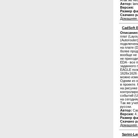
Автор:
lan
Версия:
Размер фа
Скачано р
Домашняя 
CadSoft E
Описание
плат (Layou
(Autoroute
подключени
на плате (
более прод
вообще не 
не приходи
EDA - все 
заданного 
EAGLE позв
1626х1626
можно изме
Одним из о
в проекте.
на рисунке
контролиро
событий (U
на сегодня
Так же уче
русски.
Автор:
Cad
Версия:
4.
Размер фа
Скачано р
Домашняя 
Sprint-La