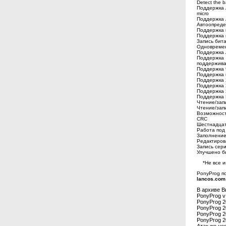
Detect the 
Поддержка 
micro
Поддержка 
Автоопреде
Поддержка 
Поддержка 
Запись бит
Одновремен
Поддержка 
Поддержка 
поддержива
Поддержка 9
Поддержка 
Поддержка 
Поддержка 
Поддержка 
Поддержка
Чтение/зап
Чтение/запи
Возможност
CRC
Шестнадцат
Работа под
Заполнение
Редактиров
Запись сер
Улучшено б
*Не все ин
PonyProg по
lancos.com
В архиве В
PonyProg v
PonyProg 
PonyProg 
PonyProg 
PonyProg 2
Атак же н