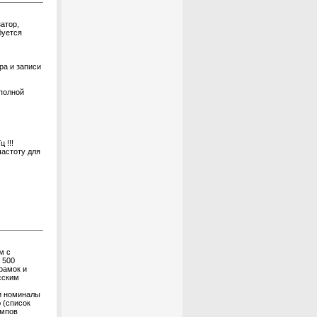
атор,
буется
ра и записи
 полной
 !!!
частоту для
м с
 500
рамок и
сским
и номиналы
 (список
ампов