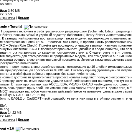
cos.com
йла:
3.50 MB
аз:
6053
страничка
|
Детали
agle + Tutorial
:
Программа включает в себя графический редактор схем (Schematic Editor), редактор
t Editor), весьма гибкий и удобный редактор библиотек (Library Editor) и автотрассиро
r). В стандартный комплект поставки входят также модули, проверяющие правильность
я электрических цепей (ERC – Electrical Rule Check) и правильность расположения к
DRC – Design Rule Check). Причём две последних операции выглядят намного приятнее
винутых системах. EAGLE проверяет правильность дизайна и соединений так, что пол
знает, что этим занимается какая-то посторонняя утилита. Следует отметить, что пол
тся запускать для этого различные программные модули, как это сделано в P-CAD ил
переходы осуществляются внутри самой программы. Имеется также возможность зали
пространства полигонами.
оляет проектировать многослойные платы, содержащие до 16 слоёв и имеющие разм
 мм при разрешающей способности 0,0001 мм. Систему единиц (дюймовую или метрич
нить на любой фазе работы с проектом без каких-либо потерь.
сновных достоинств данного пакета профессионалы выделяют полную синхронность 
 К примеру, если вы изменили или удалили какой-либо компонент на схеме, это тут же 
 платы. В таких программах, как ACCEL EDA, P-CAD и OrCAD необходимо постоянно
вать весь проект, при малейших изменениях и на любом этапе работы. Кроме того, в 
NDO) возможен на любое количество действий (такое не позволяет делать даже сам
шний день CAD – ACCEL EDA).
бник по EAGLE от CadSOFT - всё о разработке печатных плат в этой программе и тепе
Soft
16 eng
йла:
14.22 MB
аз:
4487
страничка
|
Детали
yout v.3.0