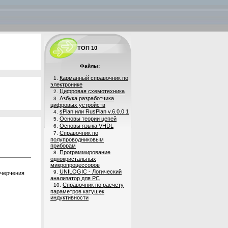
ТОП 10
Файлы:
Карманный справочник по
1.
электронике
Цифровая схемотехника
2.
Азбука разработчика
3.
цифровых устройств
sPlan или RusPlan v.6.0.0.1
4.
Основы теории цепей
5.
Основы языка VHDL
6.
Справочник по
7.
полупроводниковым
приборам
Программирование
8.
однокристальных
микропроцессоров
UNILOGIC - Логический
9.
 черчения
анализатор для PC
Справочник по расчету
10.
параметров катушек
индуктивности