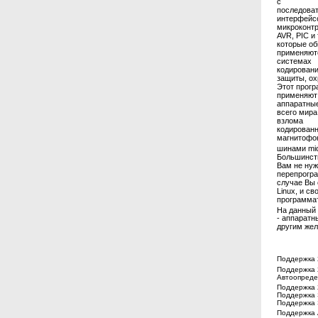
с
последова
интерфейс
микроконт
AVR, PIC и т
которые о
применяют
системах
кодировани
защиты, ох
Этот прог
применяют
аппаратны
всего мира
взлома
кодирован
магнитофон
шинами mic
Большинств
Вам не нуж
перепрогра
случае Вы 
Linux, и с
программат
На данный
- аппаратн
другим жел
Поддержка 
Поддержка 
Автоопред
Поддержка
Поддержка 
Поддержка
Поддержка 