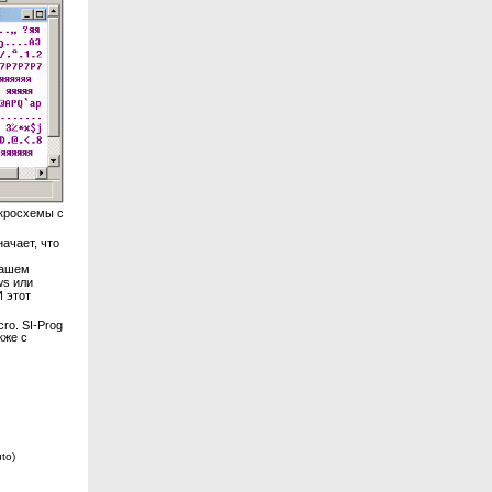
икросхемы с
ачает, что
нашем
ws или
И этот
cro. SI-Prog
кже с
to)