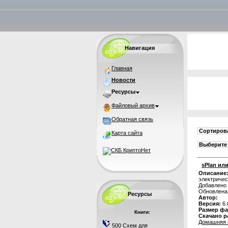
Навигация
Главная
Новости
Ресурсы
Файловый архив
Обратная связь
Сортирова
Карта сайта
Выберите 
sPlan или
Описание
электричес
Добавлено 
Обновлена
Ресурсы
Автор:
Версия:
6.
Размер фа
Книги:
Скачано р
Домашняя 
500 Схем для