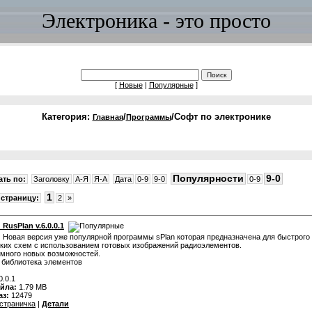
Электроника - это просто
[
Новые
|
Популярные
]
Категория:
/
/Софт по электронике
Главная
Программы
Популярности
9-0
ть по:
Заголовку
A-Я
Я-A
Дата
0-9
9-0
0-9
1
страницу:
2
»
 RusPlan v.6.0.0.1
:
Новая версия уже популярной программы sPlan которая предназначена для быстрого
ких схем с использованием готовых изображений радиоэлементов.
много новых возможностей.
 библиотека элементов
0.0.1
йла:
1.79 MB
аз:
12479
страничка
|
Детали