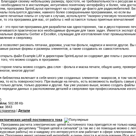
:
Благодаря своему небольшому размеру, простоте, не требовательности к ресурсам 
 необходимости в инсталляции, интуитивно понятному интерфейсу и более, чем дост
ям, программа SprintLayout претендует на стандарт де-факто для радиолюбителей. Бе
налы пользуются другими, намного более совершенными программами, но если вы
аете печатные платы от случая к случаю, используете "лазерно-утюговую технологию"
е, то эта программа для вас, от работы с ней остаются только приятные впечатления!
out - это простая программа для разработки как односторонних, так и двухсторонних пе
печиваются практически все необходимые функции для таких задач. Имеется экспорт 
альные форматы Gerber и Excellon, служащие для изготовления плат промышленным
авление и сверловку.
out позволяет рисовать пятачки, дорожки, участки фольги, надписи и многое другое. Вы
амые разные формы и размеры элементов, а также создавать их самостоятельно.
открыть файл Example.LAY в директории SprintLayout он содержит две платы с различ
того, что можно создать в программе.
стороне платы можно создать два слоя - фольга и маска печати, общую шину, провери
многое, многое другое!
библиотека включает в себя много уже созданных элементов - макросов, в том числе
а, то есть поверхностного. При выводе на печать, есть возможность выбрать самые
 только детали, только дорожки и другие. Как уже указано выше, можно создать файлы 
ля передачи данных о расположении деталей и сверловке при профессиональном изгот
0
йла:
502.88 Kb
аз:
3843
страничка
|
Детали
лектрических цепей постоянного тока
:
Программа расчета электрических цепей постоянного тока пригодится не только каж
зучающему дисциплину "Теория цепей и сигналов" (а так же с ее помощью можно с ле
курсовые работы) но и каждому кто интересуется или работает в сфере электроники и
ки. Программа имеет украинский интерфейс и очень проста в использовании (Все дос