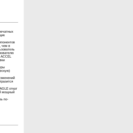
 печатных
вщик
омпонентов
, чем в
ьзователь
ьзователю
и ACCEL
вки
еры
ескую)
изменений
отразится
EAGLE откат
ый мощный
рь по-