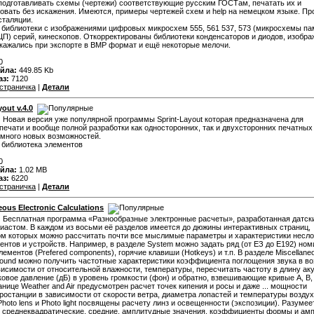
подготавливать схемы (чертежи) соответствующие русским ГОСТам, печатать их и
вать без искажения. Имеются, примеры чертежей схем и help на немецком языке. Пр
сталяции.
библиотеки с изображениями цифровых микросхем 555, 561 537, 573 (микросхемы пам
П) серий, кинескопов. Откорректированы библиотеки конденсаторов и диодов, изобра
кажались при экспорте в BMP формат и ещё некоторые мелочи.
0
йла:
449.85 Kb
аз:
7120
страничка
|
Детали
yout v.4.0
:
Новая версия уже популярной программы Sprint-Layout которая предназначена для
печати и вообще полной разработки как односторонних, так и двухсторонних печатных 
много новых возможностей.
 библиотека элементов
0
йла:
1.02 MB
аз:
6220
страничка
|
Детали
eous Electronic Calculations
:
Бесплатная программа «Разнообразные электронные расчеты», разработанная датск
иастом. В каждом из восьми её разделов имеется до дюжины интерактивных страниц,
м которых можно рассчитать почти все мыслимые параметры и характеристики несл
ентов и устройств. Например, в разделе System можно задать ряд (от ЕЗ до Е192) но
лементов (Prefered components), горячие клавиши (Hotkeys) и т.п. В разделе Miscellane
ound можно получить частотные характеристики коэффициента поглощения звука в в
висимости от относительной влажности, температуры, пересчитать частоту в длину ак
ковое давление (дБ) в уровень громкости (фон) и обратно, взвешивающие кривые А, В, 
анице Weather and Air предусмотрен расчет точек кипения и росы и даже ... мощности
ростанции в зависимости от скорости ветра, диаметра лопастей и температуры воздух
hoto lens и Photo light посвящены расчету линз и освещенности (экспозиции). Разумее
 среднеквадратические, средние, амплитудные значения, коэффициенты формы и ам