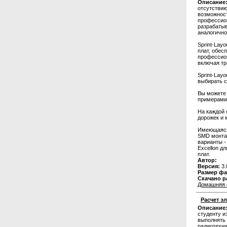
Описание
отсутствию
возможност
профессио
разрабатыв
аналогично
Sprint-Lay
плат, обес
профессион
включая тр
Sprint-Lay
выбирать с
Вы можете 
примерами 
На каждой 
дорожек и 
Имеющаяся 
SMD монтаж
варианты -
Excellon д
плат.
Автор:
Версия:
3.
Размер фа
Скачано р
Домашняя 
Расчет э
Описание
студенту и
выполнять 
радиотехни