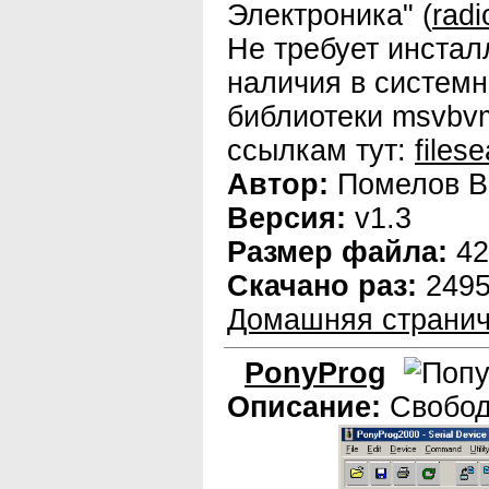
Электроника" (
rad
Не требует инстал
наличия в систем
библиотеки msvbvm
ссылкам тут:
files
Автор:
Помелов В
Версия:
v1.3
Размер файла:
42
Скачано раз:
249
Домашняя странич
PonyProg
Описание:
Свобод