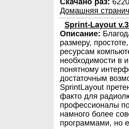
Скачано раз:
622
Домашняя странич
Sprint-Layout v.3
Описание:
Благод
размеру, простоте,
ресурсам компьюте
необходимости в и
понятному интерфе
достаточным возм
SprintLayout прете
факто для радиол
профессионалы по
намного более со
программами, но е