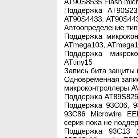
AT90S8535 Flash mic
Поддержка AT90S23
AT90S4433, AT90S44
Автоопределение ти
Поддержка микроко
ATmega103, ATmega1
Поддержка микроко
ATtiny15
Запись бита защиты
Одновременная запи
микроконтроллеры A
Поддержка AT89S825
Поддержка 93C06, 9
93C86 Microwire E
серия пока не подде
Поддержка 93C13 (