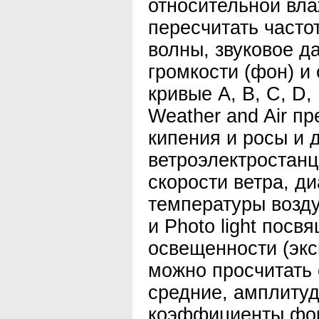
относительной вла
пересчитать часто
волны, звуковое д
громкости (фон) и
кривые А, В, С, D,
Weather and Air п
кипения и росы и 
ветроэлектростанц
скорости ветра, д
температуры возду
и Photo light посв
освещенности (экс
можно просчитать 
средние, амплитуд
коэффициенты фо