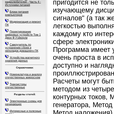
пригодится не тол
радиолюбителей - Часть 4 -
Источники питания
изучающему дисци
Блоки питания
компьютеров
сигналов" (а так 
Модернизация и ремонт
легкостью выполня
ПК
Проектирование
каждому кто интер
цифровых устройств Том 1
Джон Ф Уэйкерли
сфере электроники
Самоучитель по
Программа имеет 
устранению сбоев и
неполадок домашнего ПК
очень проста в ис
Устройства магнитного
хранения данных
доступно и нагляд
Справочники:
проиллюстрирован
Номенклатура и аналоги
отечественных микросхем
Расчеты могут бы
Транзисторы
методом из четыре
отечественные
Разделы статей:
контурных токов, 
Электронные схемы для
генератора, Метод
начинающих
Метод наложения)
Интересные и полезные