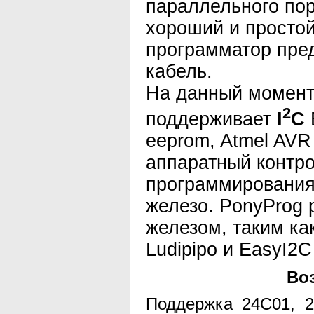
параллельного пор
хороший и простой
программатор пред
кабель.
На данный момент
2
поддерживает
I
C
B
eeprom, Atmel AVR 
аппаратный контр
программирования,
железо. PonyProg 
железом, таким ка
Ludipipo и EasyI2C
Во
Поддержка 24С01, 2