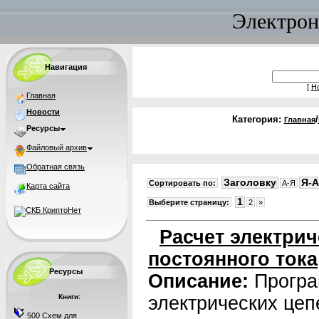
Электрон
Навигация
[
Н
Главная
Новости
Категория:
/
Главная
Ресурсы
Файловый архив
Обратная связь
Заголовку
Я-A
Сортировать по:
A-Я
Карта сайта
1
Выберите страницу:
2
»
Расчет электрич
постоянного тока
Ресурсы
Описание:
Програ
Книги:
электрических цеп
500 Схем для