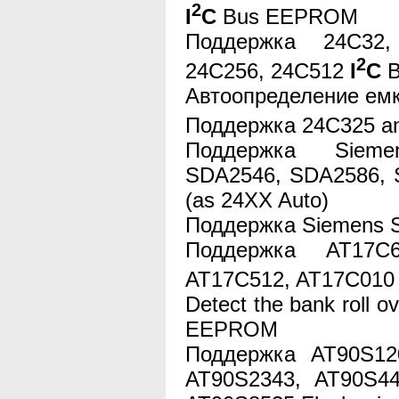
2
I
C
Bus EEPROM
Поддержка 24C32,
2
24C256, 24C512
I
C
B
Автоопределение е
Поддержка 24C325 a
Поддержка Siem
SDA2546, SDA2586,
(as 24XX Auto)
Поддержка Siemens
Поддержка AT17C6
AT17C512, AT17C01
Detect the bank roll o
EEPROM
Поддержка AT90S12
AT90S2343, AT90S44