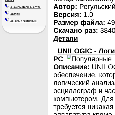
схемы
Автор:
Регульский
О компьютерных сетях
Версия:
1.0
Обзоры
Размер файла:
49
Основы электроники
Скачано раз:
384
Детали
UNILOGIC - Лог
PC
Описание:
UNILOG
обеспечение, кото
логический анализ
осциллограф и ча
компьютером. Для
требуется никакая
аппаратура кроме