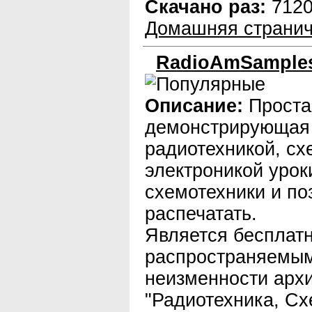
Скачано раз:
712
Домашняя странич
RadioAmSamples 
Описание:
Проста
демонстрирующая
радиотехникой, сх
электроникой уро
схемотехники и п
распечатать.
Является бесплат
распространяемым
неизменности архи
"Радиотехника, Сх