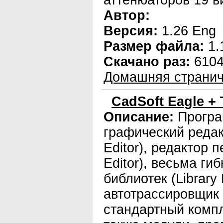
аттенюаторов 19 в
Автор:
Версия:
1.26 Eng
Размер файла:
1.
Скачано раз:
610
Домашняя странич
CadSoft Eagle + 
Описание:
Програ
графический редак
Editor), редактор 
Editor), весьма ги
библиотек (Library 
автотрассировщик (
стандартный компл