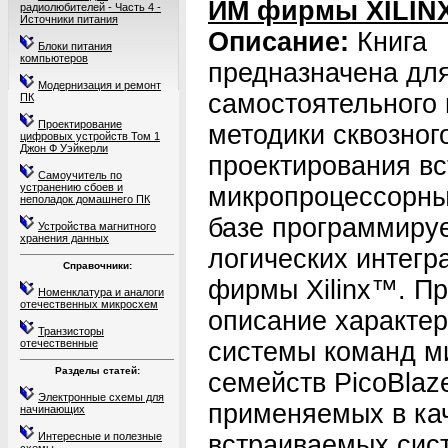
ИМ фирмы XILIN
радиолюбителей - Часть 4 -
Источники питания
Описание:
Книга
Блоки питания
компьютеров
предназначена дл
Модернизация и ремонт
самостоятельного 
ПК
Проектирование
методики сквозног
цифровых устройств Том 1
Джон Ф Уэйкерли
проектирования в
Самоучитель по
устранению сбоев и
микропроцессорны
неполадок домашнего ПК
базе программиру
Устройства магнитного
хранения данных
логических интег
Справочники:
фирмы Xilinx™. П
Номенклатура и аналоги
отечественных микросхем
описание характер
Транзисторы
отечественные
системы команд м
Разделы статей:
семейств PicoBlaz
Электронные схемы для
применяемых в ка
начинающих
Интересные и полезные
встраиваемых сис