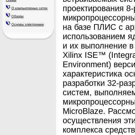
схемы
проектирования 8
О компьютерных сетях
микропроцессорны
Обзоры
Основы электроники
на базе ПЛИС с ар
использованием яд
и их выполнение 
Xilinx ISE™ (Integ
Environment) верси
характеристика ос
разработки 32-ра
систем, выполняе
микропроцессорны
MicroBlaze. Рассм
осуществления эт
комплекса средств