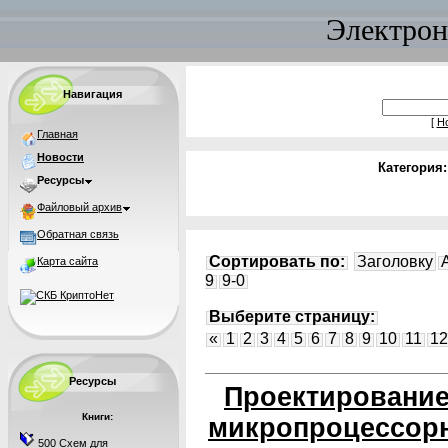
Электрон
Навигация
[
Н
Главная
Новости
Категория
Ресурсы
Файловый архив
Обратная связь
Сортировать по:
Заголовку
Карта сайта
9
9-0
Выберите страницу:
«
1
2
3
4
5
6
7
8
9
10
11
12
Ресурсы
Проектирование
Книги:
микропроцессорн
500 Схем для