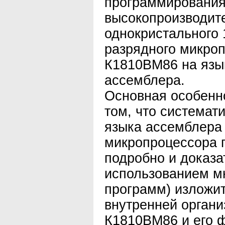
программировани
высокопроизводит
однокристального 
разрядного микро
К1810ВМ86 на язы
ассемблера.
Основная особенно
том, что системат
языка ассемблера
микропроцессора п
подробно и доказа
использованием м
программ) изложи
внутренней орган
К1810ВМ86 и его 