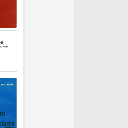
ей,
ьсной