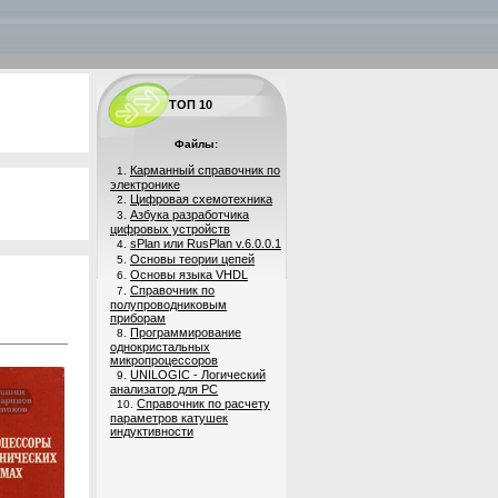
ТОП 10
Файлы:
Карманный справочник по
1.
электронике
Цифровая схемотехника
2.
Азбука разработчика
3.
цифровых устройств
sPlan или RusPlan v.6.0.0.1
4.
Основы теории цепей
5.
Основы языка VHDL
6.
Справочник по
7.
полупроводниковым
приборам
Программирование
8.
однокристальных
микропроцессоров
UNILOGIC - Логический
9.
анализатор для PC
Справочник по расчету
10.
параметров катушек
индуктивности