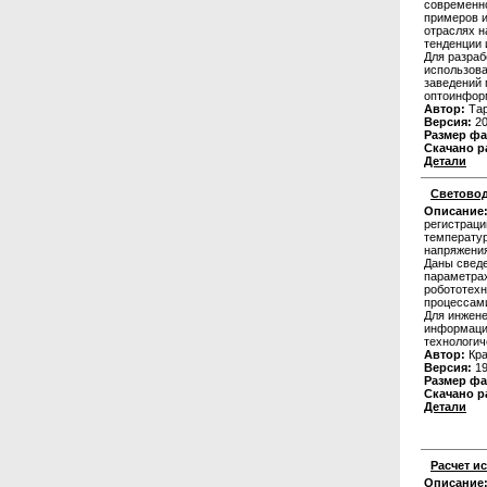
современно
примеров 
отраслях н
тенденции 
Для разраб
использова
заведений 
оптоинфор
Автор:
Тар
Версия:
20
Размер фа
Скачано р
Детали
Световод
Описание
регистраци
температур
напряжения
Даны сведе
параметрах
робототехн
процессам
Для инжене
информаци
технологич
Автор:
Кра
Версия:
19
Размер фа
Скачано р
Детали
Расчет и
Описание