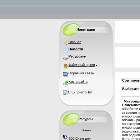
Навигация
Главная
Новости
Ресурсы
Файловый архив
Обратная связь
Сортирова
Карта сайта
Выберите 
Микропро
Описание
обработки 
сведения п
микропроц
Ресурсы
блоками ра
проектиров
микропроц
Книги:
радиолокац
Для радиои
500 Схем для
быть полез