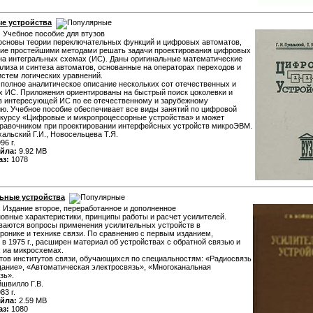
е устройства
:
Учебное пособие для втузов
основы теории переключательных функций и цифровых автоматов,
ие простейшими методами решать задачи проектирования цифровых
на интегральных схемах (ИС). Даны оригинальные математические
лиза и синтеза автоматов, основанные на операторах переходов и
стем логических уравнений.
полное аналитическое описание нескольких сот отечественных и
 ИС. Приложения ориентированы на быстрый поиск цоколевки и
в интересующей ИС по ее отечественному и зарубежному
ю. Учебное пособие обеспечивает все виды занятий по цифровой
 курсу «Цифровые и микропроцессорные устройства» и может
правочником при проектировании интерфейсных устройств микроЭВМ.
альский Г.И., Новосельцева Т.Я.
96 г.
йла:
9.92 MB
аз:
1078
ьные устройства
:
Издание второе, переработанное и дополненное
овные характеристики, принципы работы и расчет усилителей.
ваются вопросы применения усилительных устройств в
ронике и технике связи. По сравнению с первым изданием,
 1975 г., расширен материал об устройствах с обратной связью и
 иа микросхемах.
тов институтов связи, обучающихся по специальностям: «Радиосвязь
ание», «Автоматическая электросвязь», «Многоканальная
зь».
швилло Г.В.
83 г.
йла:
2.59 MB
аз:
1080