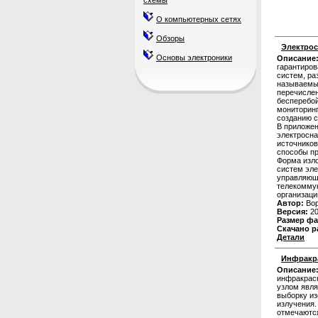
схемы
О компьютерных сетях
Обзоры
Электрос
Основы электроники
Описание
гарантиро
систем, р
называемы
перечислен
бесперебой
мониторинг
созданию 
В приложен
электросна
источников
способы пр
Форма изло
систем эле
управляющи
телекомму
организаци
Автор:
Вор
Версия:
20
Размер фа
Скачано р
Детали
Инфракра
Описание
инфракрасн
узлом явл
выборку и
излучения.
отмечаются