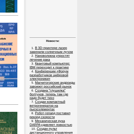
Новости:
В 3D-принтере лазер
1.
заменили солнечным лучом
Нановолокна упростят
2.
лечение рака
Квантовый компьютер:
3.
IBM переходит к практике
Конференции «Форум
4.
разработчиков цифровой
электроники»
Магнитогорские андроиды
5.
завоюют российский рынок
Создана "глушилка"
6.
болтунов, теперь там где
надо будет тихо
Создан компактный
7.
ветрогенератор на
пьезоэлементах
Робот-гепард поставил
8.
рекорд скорости
Механическая рука
9.
DARPA удивляет ловкостью
Создан пульт
10.
дистанционного управления