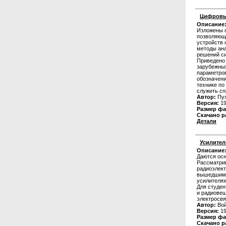
Цифровы
Описание
Изложены 
позволяющ
устройств 
методы ана
решений си
Приведено 
зарубежных
параметро
обозначени
технике по
служить с
Автор:
Пух
Версия:
19
Размер фа
Скачано р
Детали
Усилител
Описание
Даются осн
Рассматри
радиоэлект
вышедшим в
усилителях
Для студен
и радиовещ
электросвя
Автор:
Вой
Версия:
19
Размер фа
Скачано р