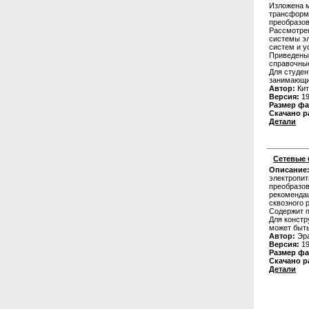
Изложена м
трансформа
преобразов
Рассмотрен
системы эл
систем и у
Приведены 
справочные
Для студен
занимающи
Автор:
Кит
Версия:
19
Размер фа
Скачано р
Детали
Сетевые 
Описание
электропит
преобразов
рекомендац
сквозного 
Содержит 
Для констр
может быть
Автор:
Эра
Версия:
19
Размер фа
Скачано р
Детали