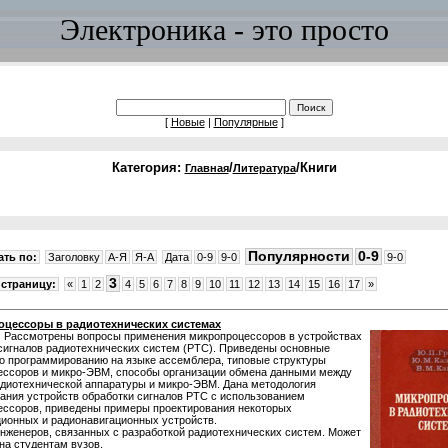
Электроника - это просто
[
Новые
|
Популярные
]
Категория:
/
/Книги
Главная
Литература
Популярности
0-9
ть по:
Заголовку
A-Я
Я-A
Дата
0-9
9-0
9-0
3
страницу:
«
1
2
4
5
6
7
8
9
10
11
12
13
14
15
16
17
»
цессоры в радиотехнических системах
:
Рассмотрены вопросы применения микропроцессоров в устройствах
сигналов радиотехнических систем (РТС). Приведены основные
о программированию на языке ассемблера, типовые структуры
ессоров и микро-ЭВМ, способы организации обмена данными между
диотехнической аппаратуры и микро-ЭВМ. Дана методология
ания устройств обработки сигналов РТС с использованием
ессоров, приведены примеры проектирования некоторых
ионных и радионавигационных устройств.
нженеров, связанных с разработкой радиотехнических систем. Может
на студентам вузов.