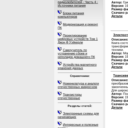
радиолюбителей - Часть 4 -
Автор:
Гри
Источники питания
Версия:
19
Размер фа
Скачано р
Блоки питания
Детали
компьютеров
Модернизация и ремонт
ПК
Электрот
Проектирование
цифровых устройств Том 1
Описание
Джон Ф Уэйкерли
Книга сост
трансформа
техники.
Самоучитель по
Автор:
Мор
устранению сбоев и
Версия:
19
неполадок домашнего ПК
Размер фа
Скачано р
Устройства магнитного
Детали
хранения данных
Трансиве
Справочники:
Описание
Номенклатура и аналоги
преобразов
отечественных микросхем
законченны
Для широко
Автор:
Пол
Транзисторы
Версия:
19
отечественные
Размер фа
Скачано р
Разделы статей:
Детали
Электронные схемы для
начинающих
Интересные и полезные