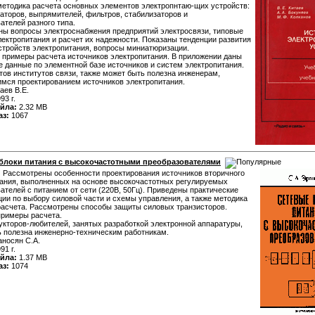
етодика расчета основных элементов электропнтаю-щих устройств:
торов, выпрямителей, фильтров, стабилизаторов и
ателей разного типа.
ы вопросы электроснабжения предприятий электросвязи, типовые
ектропитания и расчет их надежности. Показаны тенденции развития
стройств электропитания, вопросы миниатюризации.
примеры расчета источников электропитания. В приложении даны
 данные по элементной базе источников и систем электропитания.
тов институтов связи, также может быть полезна инженерам,
мся проектированием источников электропитания.
аев В.Е.
93 г.
йла:
2.32 MB
аз:
1067
блоки питания с высокочастотными преобразователями
:
Рассмотрены особенности проектирования источников вторичного
ания, выполненных на основе высокочастотных регулируемых
ателей с питанием от сети (220В, 50Гц). Приведены практические
ии по выбору силовой части и схемы управления, а также методика
расчета. Рассмотрены способы защиты силовых транзисторов.
примеры расчета.
укторов-любителей, занятых разработкой электронной аппаратуры,
 полезна инженерно-техническим работникам.
носян С.А.
91 г.
йла:
1.37 MB
аз:
1074