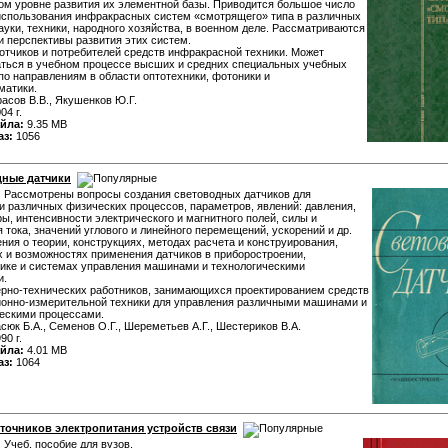
м уровне развития их элементной базы. Приводится большое число
использования инфракрасных систем «смотрящего» типа в различных
ауки, техники, народного хозяйства, в военном деле. Рассматриваются
и перспективы развития этих систем.
отчиков и потребителей средств инфракрасной техники. Может
ться в учебном процессе высших и средних специальных учебных
по направлениям в области оптотехники, фотоники и
матики.
асов В.В., Якушенков Ю.Г.
04 г.
йла:
9.35 MB
аз:
1056
ные датчики
:
Рассмотрены вопросы создания световодных датчиков для
и различных физических процессов, параметров, явлений: давления,
ы, интенсивности электрического и магнитного полей, силы и
 тока, значений углового и линейного перемещений, ускорений и др.
ния о теории, конструкциях, методах расчета и конструирования,
 и возможностях применения датчиков в приборостроении,
ике и системах управления машинами и технологическими
и.
рно-технических работников, занимающихся проектированием средств
онно-измерительной техники для управления различными машинами и
ескими процессами.
сюк Б.А., Семенов О.Г., Шереметьев А.Г., Шестериков В.А.
90 г.
йла:
4.01 MB
аз:
1064
сточников электропитания устройств связи
:
Учеб. пособие для вузов.