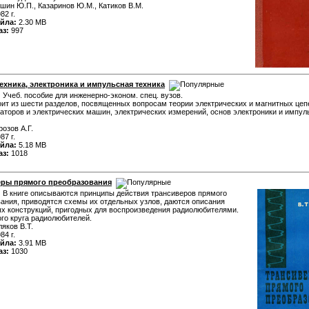
шин Ю.П., Казаринов Ю.М., Катиков В.М.
82 г.
йла:
2.30 MB
аз:
997
ехника, электроника и импульсная техника
:
Учеб. пособие для инженерно-эконом. спец. вузов.
оит из шести разделов, посвященных вопросам теории электрических и магнитных цеп
торов и электрических машин, электрических измерений, основ электроники и импул
озов А.Г.
87 г.
йла:
5.18 MB
аз:
1018
ры прямого преобразования
:
В книге описываются принципы действия трансиверов прямого
ания, приводятся схемы их отдельных узлов, даются описания
х конструкций, пригодных для воспроизведения радиолюбителями.
го круга радиолюбителей.
яков В.Т.
84 г.
йла:
3.91 MB
аз:
1030