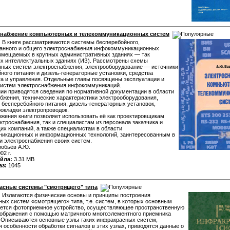
набжение компьютерных и телекоммуникационных систем
:
В книге рассматриваются системы бесперебойного,
ванного и общего электроснабжения инфокоммуникационных
азмещаемых в крупных административных зданиях — так
х интеллектуальных зданиях (ИЗ). Рассмотрены схемы
ных систем электроснабжения, электрооборудование — источники
ного питания и дизель-генераторные установки, средства
а и управления. Отдельные главы посвящены эксплуатации и
систем электроснабжения инфокоммуникаций.
ии приводятся сведения по нормативной документации в области
бжения, технические характеристики электрооборудования,
 бесперебойного питания, дизель-генераторных установок,
окладки электропроводок.
жения книги позволяет использовать её как проектировщикам
ктроснабжения, так и специалистам из персонала заказчика и
х компаний, а также специалистам в области
никационных и информационных технологий, заинтересованным в
и электроснабжения своих систем.
обьёв А.Ю.
02 г.
йла:
3.31 MB
аз:
1045
сные системы "смотрящего" типа
:
Излагаются физические основы и принципы построения
ых систем «смотрящего» типа, т.е. систем, в которых основным
яется фотоприемное устройство, осуществляющее пространственную
зображения с помощью матричного многоэлементного приемника
 Описываются основные узлы таких инфракрасных систем,
 особенности обработки сигналов в этих узлах, приводятся данные о