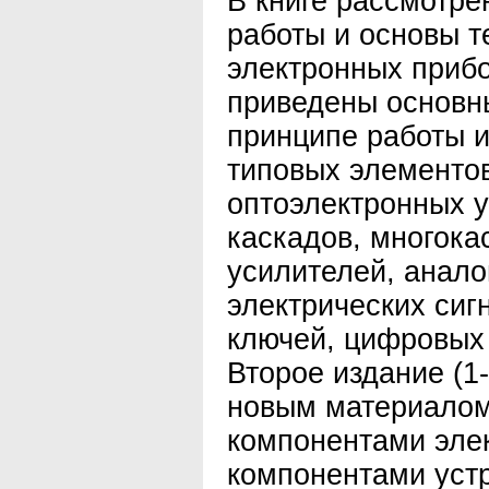
В книге рассмотр
работы и основы т
электронных прибо
приведены основн
принципе работы и
типовых элементо
оптоэлектронных у
каскадов, многока
усилителей, анало
электрических сиг
ключей, цифровых 
Второе издание (
новым материало
компонентами эле
компонентами уст