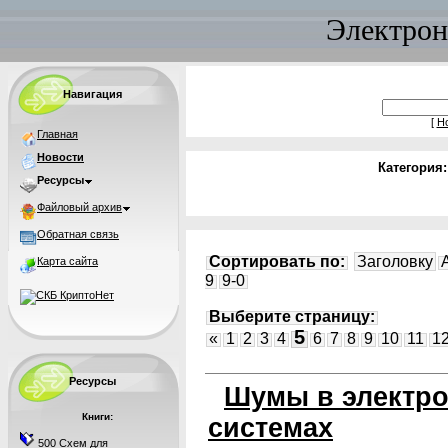
Электрон
Навигация
[
Н
Главная
Новости
Категория
Ресурсы
Файловый архив
Обратная связь
Сортировать по:
Заголовку
Карта сайта
9
9-0
Выберите страницу:
5
«
1
2
3
4
6
7
8
9
10
11
1
Ресурсы
Шумы в электро
Книги:
системах
500 Схем для