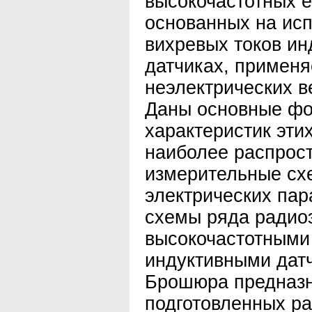
высокочастотных 
основанных на ис
вихревых токов ин
датчиках, примен
неэлектрических в
Даны основные фо
характеристик эти
наиболее распрос
измерительные сх
электрических па
схемы ряда радио
высокочастотными
индуктивными дат
Брошюра предназн
подготовленных р