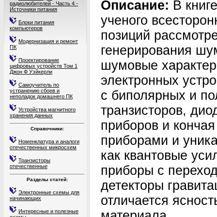
Описание:
В книг
радиолюбителей - Часть 4 -
Источники питания
ученого всесторон
Блоки питания
компьютеров
позиций рассмотр
Модернизация и ремонт
генерирования шу
ПК
Проектирование
шумовые характер
цифровых устройств Том 1
Джон Ф Уэйкерли
электронных устро
Самоучитель по
устранению сбоев и
с биполярных и п
неполадок домашнего ПК
транзисторов, дио
Устройства магнитного
хранения данных
приборов и конча
Справочники:
приборами и уник
Номенклатура и аналоги
отечественных микросхем
как квантовые уси
Транзисторы
отечественные
приборы с перехо
Разделы статей:
детекторы гравита
Электронные схемы для
отличается ясност
начинающих
Интересные и полезные
материала.