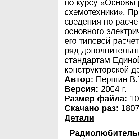
по курсу «Основы 
схемотехники». П
сведения по расче
основного электрич
его типовой расче
ряд дополнительн
стандартам Едино
конструкторской д
Автор:
Першин В.
Версия:
2004 г.
Размер файла:
10
Скачано раз:
180
Детали
Радиолюбительс