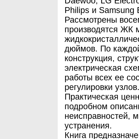
Daewoo, LG Electro
Philips и Samsung E
Рассмотрены восе
производятся ЖК 
жидкокристалличес
дюймов. По каждо
конструкция, стру
электрическая сх
работы всех ее со
регулировки узлов
Практическая ценн
подробном описан
неисправностей, м
устранения.
Книга предназначе