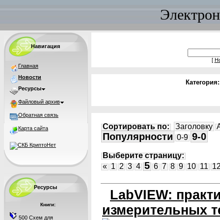
Электрон
Навигация
[
Н
Главная
Новости
Категория
Ресурсы
Файловый архив
Обратная связь
Сортировать по:
Заголовку
Карта сайта
Популярности
9-0
0-9
Выберите страницу:
5
«
1
2
3
4
6
7
8
9
10
11
1
Ресурсы
LabVIEW: практ
Книги:
измерительных т
500 Схем для