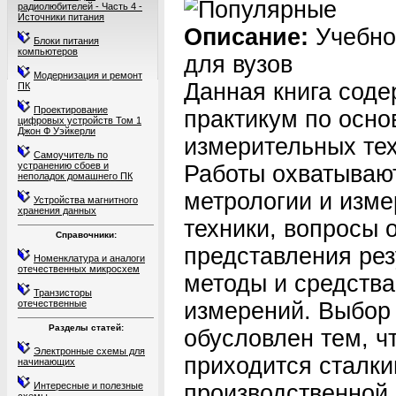
радиолюбителей - Часть 4 -
Источники питания
Описание:
Учебно
Блоки питания
компьютеров
для вузов
Модернизация и ремонт
Данная книга соде
ПК
Проектирование
практикум по осно
цифровых устройств Том 1
Джон Ф Уэйкерли
измерительных тех
Самоучитель по
устранению сбоев и
Работы охватываю
неполадок домашнего ПК
метрологии и изм
Устройства магнитного
хранения данных
техники, вопросы 
Справочники:
представления рез
Номенклатура и аналоги
отечественных микросхем
методы и средства
Транзисторы
отечественные
измерений. Выбор 
Разделы статей:
обусловлен тем, ч
Электронные схемы для
приходится сталки
начинающих
Интересные и полезные
производственной 