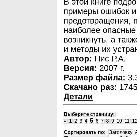
В этой книге подр
примеры ошибок и
предотвращения, 
наиболее опасные 
возникнуть, а так
и методы их устра
Автор:
Пис Р.А.
Версия:
2007 г.
Размер файла:
3.
Скачано раз:
174
Детали
Выберите страницу:
5
«
1
2
3
4
6
7
8
9
10
11
1
Сортировать по:
Заголовку