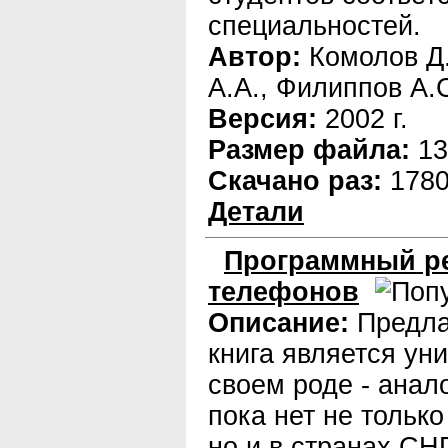
специальностей.
Автор:
Комолов Д.
А.А., Филиппов А.
Версия:
2002 г.
Размер файла:
13
Скачано раз:
178
Детали
Программный р
телефонов
Описание:
Предл
книга является ун
своем роде - анал
пока нет не только
но и в странах СН