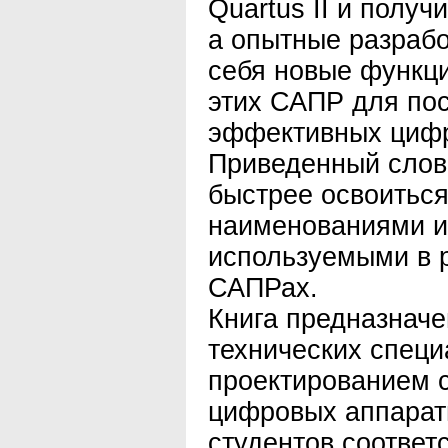
Quartus II и получ
а опытные разрабо
себя новые функц
этих САПР для по
эффективных цифр
Приведенный слов
быстрее освоитьс
наименованиями и
используемыми в 
САПРах.
Книга предназначе
технических спец
проектированием 
цифровых аппаратн
студентов соотве