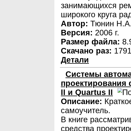
занимающихся рем
широкого круга ра
Автор:
Тюнин Н.А
Версия:
2006 г.
Размер файла:
8.
Скачано раз:
179
Детали
Системы автома
проектирования 
II и Quartus II
Описание:
Кратко
самоучитель.
В книге рассматри
средства проекти