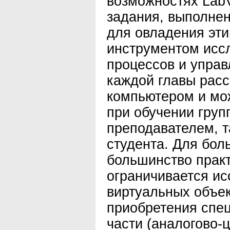
возможностях LabV
задания, выполне
для овладения эт
инструментом исс
процессов и управ
каждой главы расс
компьютером и мож
при обучении груп
преподавателем, т
студента. Для бол
большинство прак
ограничивается и
виртуальных объек
приобретения спе
части (аналогово