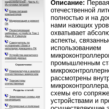
Описание:
Первая
радиолюбителей - Часть 4 -
Источники питания
отечественной лит
Блоки питания
компьютеров
полностью и на до
Модернизация и ремонт
нами нающих уров
ПК
Проектирование
охватывает абсолю
цифровых устройств Том 1
Джон Ф Уэйкерли
аспекты, связанны
Самоучитель по
устранению сбоев и
использованием
неполадок домашнего ПК
микроконтроллеро
Устройства магнитного
хранения данных
промышленным ст
Справочники:
микроконтроллерн
Номенклатура и аналоги
отечественных микросхем
рассмотрены внут
Транзисторы
отечественные
микроконтроллера,
Разделы статей:
схемы его сопряж
Электронные схемы для
устройствами и п
начинающих
Интересные и полезные
осуществляющие э