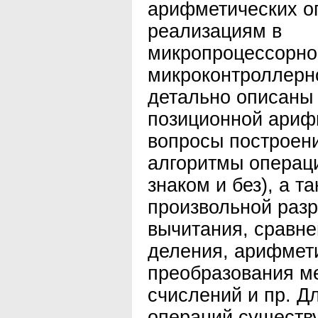
арифметических о
реализациям в
микропроцессорно
микроконтроллерно
детально описаны
позиционной арифм
вопросы построен
алгоритмы операци
знаком и без), а т
произвольной разр
вычитания, сравне
деления, арифмети
преобразования м
счислений и пр. Дл
операций существу