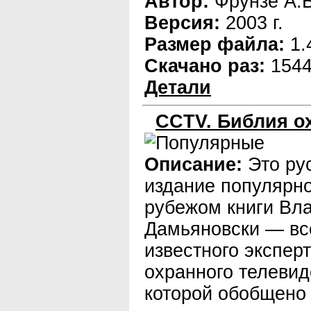
Автор:
Фрунзе А.В
Версия:
2003 г.
Размер файла:
1.
Скачано раз:
154
Детали
CCTV. Библия о
Описание:
Это ру
издание популярно
рубежом книги Вл
Дамьяновски — в
известного эксперт
охранного телевид
которой обобщено 