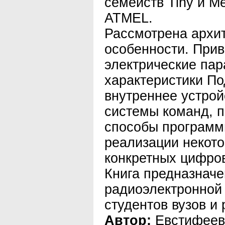
семейств Tiny и 
ATMEL.
Рассмотрена архит
особенности. При
электрические па
характеристики П
внутреннее устрой
системы команд, п
способы программ
реализации некот
конкретных цифров
Книга предназначе
радиоэлектронной
студентов вузов и
Автор:
Евстифеев