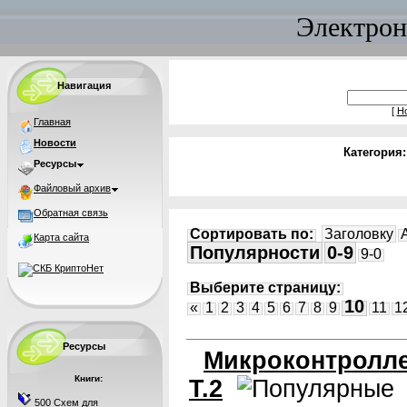
Электрон
Навигация
[
Н
Главная
Новости
Категория
Ресурсы
Файловый архив
Обратная связь
Сортировать по:
Заголовку
Карта сайта
Популярности
0-9
9-0
Выберите страницу:
10
«
1
2
3
4
5
6
7
8
9
11
1
Ресурсы
Микроконтролле
Книги:
Т.2
500 Схем для