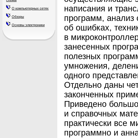
схемы
написания и тран
О компьютерных сетях
программ, анализ
Обзоры
Основы электроники
об ошибках, техни
в микроконтролле
занесенных прогр
полезных программ
умножения, делени
одного представлен
Отдельно даны че
законченных приме
Приведено большо
и справочных мат
практически все м
программно и анн