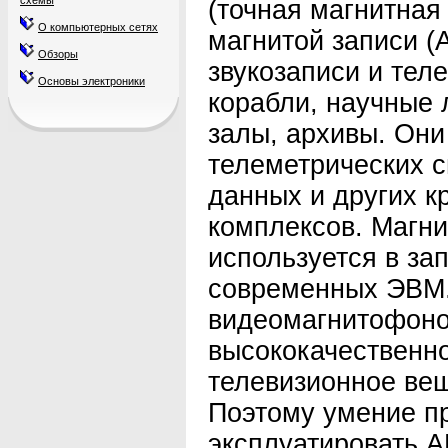
схемы
(точная магнитная
О компьютерных сетях
магнитой записи (
Обзоры
звукозаписи и тел
Основы электроники
корабли, научные 
залы, архивы. Они
телеметрических с
данных и других к
комплексов. Магни
используется в з
современных ЭВМ.
видеомагнитофоно
высококачественно
телевизионное ве
Поэтому умение п
эксплуатировать А