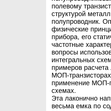
полевому транзист
структурой метал
полупроводник. О
физические принц
прибора, его стат
частотные характ
вопросы использо
интегральных схем
примеров расчета 
МОП-транзисторах
применение МОП-п
схемах.
Эта лаконично на
весьма емка по с