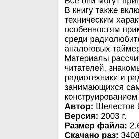
Все они могут при
В книгу также вкл
техническим харак
особенностям при
среди радиолюбит
аналоговых таймер
Материалы рассчи
читателей, знаком
радиотехники и р
занимающихся са
конструированием 
Автор:
Шелестов 
Версия:
2003 г.
Размер файла:
2.
Скачано раз:
340