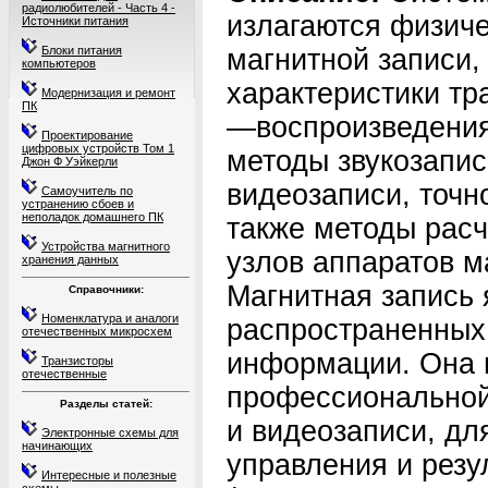
радиолюбителей - Часть 4 -
излагаются физич
Источники питания
Блоки питания
магнитной записи,
компьютеров
характеристики тра
Модернизация и ремонт
ПК
—воспроизведения
Проектирование
цифровых устройств Том 1
методы звукозапис
Джон Ф Уэйкерли
видеозаписи, точн
Самоучитель по
устранению сбоев и
неполадок домашнего ПК
также методы расч
Устройства магнитного
узлов аппаратов м
хранения данных
Магнитная запись 
Справочники:
Номенклатура и аналоги
распространенных
отечественных микросхем
информации. Она 
Транзисторы
отечественные
профессиональной 
Разделы статей:
и видеозаписи, дл
Электронные схемы для
начинающих
управления и резу
Интересные и полезные