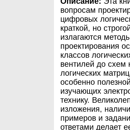
Описание:
Эта кн
вопросам проекти
цифровых логическ
краткой, но строго
излагаются метод
проектирования о
классов логически
вентилей до схем
логических матриц
особенно полезной
изучающих электр
технику. Великоле
изложения, наличи
примеров и задани
ответами делает е