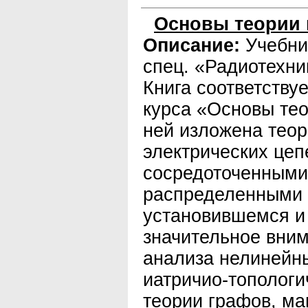
Основы теории 
Описание:
Учебни
спец. «Радиотехни
Книга соответству
курса «Основы тео
ней изложена тео
электрических цеп
сосредоточенными
распределенными 
установившемся и
значительное вни
анализа нелинейны
иатричио-топологи
теории графов, м