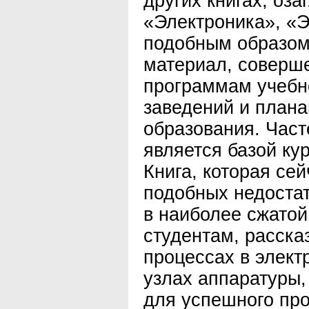
других книгах, оз
«Электроника», «Э
подобным образом
материал, соверш
программам учебн
заведений и план
образования. Част
является базой курс
Книга, которая се
подобных недостат
в наиболее сжатой
студентам, расска
процессах в элект
узлах аппаратуры,
для успешного пр