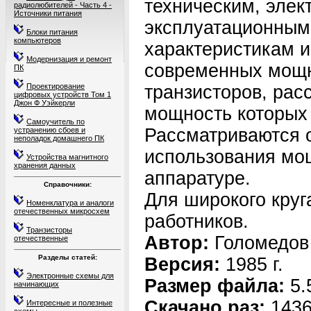
техническим, элек
радиолюбителей - Часть 4 -
Источники питания
эксплуатационным
Блоки питания
компьютеров
характеристикам 
Модернизация и ремонт
современных мощ
ПК
Проектирование
транзисторов, рас
цифровых устройств Том 1
Джон Ф Уэйкерли
мощность которых 
Самоучитель по
Рассматриваются 
устранению сбоев и
неполадок домашнего ПК
использования мо
Устройства магнитного
хранения данных
аппаратуре.
Справочники:
Для широкого круг
Номенклатура и аналоги
отечественных микросхем
работников.
Транзисторы
Автор:
Голомедов 
отечественные
Разделы статей:
Версия:
1985 г.
Электронные схемы для
Размер файла:
5.
начинающих
Скачано раз:
143
Интересные и полезные