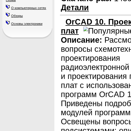
схемы
Детали
О компьютерных сетях
Обзоры
OrCAD 10. Прое
Основы электроники
плат
Описание:
Рассм
вопросы схемотех
проектирования
радиоэлектронной
и проектирования 
плат с использова
программ OrCAD 1
Приведены подроб
модулей программы
Освещены вопросы
подсистемами: опи