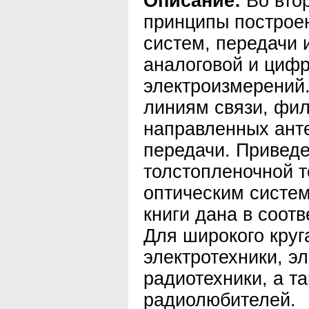
Описание:
Во вто
принципы построе
систем, передачи
аналоговой и циф
электроизмерений
линиям связи, фи
направленных ант
передачи. Привед
толстопленочной т
оптическим систе
книги дана в соотв
Для широкого круг
электротехники, э
радиотехники, а т
радиолюбителей.