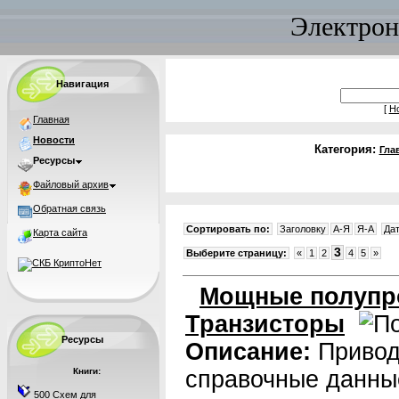
Электрон
Навигация
[
Н
Главная
Новости
Категория:
Гла
Ресурсы
Файловый архив
Обратная связь
Сортировать по:
Заголовку
A-Я
Я-A
Да
Карта сайта
3
Выберите страницу:
«
1
2
4
5
»
Мощные полупр
Транзисторы
Ресурсы
Описание:
Привод
Книги:
справочные данны
500 Схем для