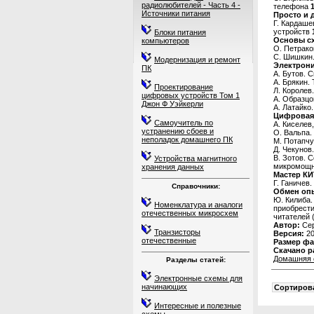
радиолюбителей - Часть 4 -
телефона
Источники питания
Просто и 
Г. Кардаше
устройств
Блоки питания
Основы с
компьютеров
О. Петрак
С. Шишкин.
Модернизация и ремонт
Электрони
ПК
А. Бутов. 
А. Брякин.
Проектирование
Л. Королев
цифровых устройств Том 1
А. Образцо
Джон Ф Уэйкерли
А. Латайко
Цифровая
Самоучитель по
A. Киселев
устранению сбоев и
О. Вальпа
неполадок домашнего ПК
М. Потапчу
Д. Чекуно
B. Зотов. 
Устройства магнитного
микромощ
хранения данных
Мастер КИ
Г. Ганичев
Справочники:
Обмен оп
Ю. Килиба.
Номенклатура и аналоги
приобрести
отечественных микросхем
читателей (
Автор:
Сер
Транзисторы
Версия:
20
отечественные
Размер фа
Скачано р
Домашняя 
Разделы статей:
Электронные схемы для
начинающих
Сортирова
Интересные и полезные