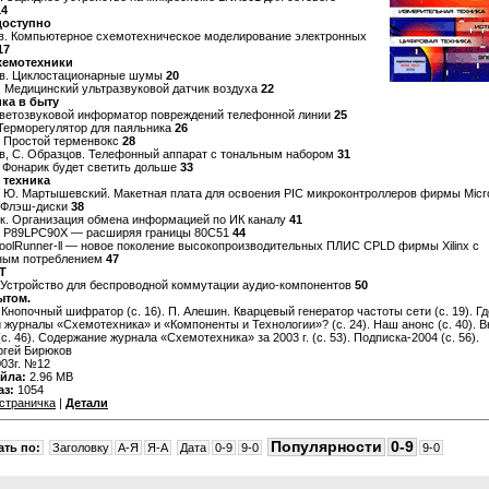
14
доступно
в. Компьютерное схемотехническое моделирование электронных
17
хемотехники
ов. Циклостационарные шумы
20
 Медицинский ультразвуковой датчик воздуха
22
ка в быту
Светозвуковой информатор повреждений телефонной линии
25
 Терморегулятор для паяльника
26
. Простой терменвокс
28
в, С. Образцов. Телефонный аппарат с тональным набором
31
. Фонарик будет светить дольше
33
 техника
, Ю. Мартышевский. Макетная плата для освоения PIC микроконтроллеров фирмы Micr
. Флэш-диски
38
к. Организация обмена информацией по ИК каналу
41
в. P89LPC90X — расширяя границы 80С51
44
CoolRunner-ll — новое поколение высокопроизводительных ПЛИС CPLD фирмы Xilinx с
ным потреблением
47
Т
. Устройство для беспроводной коммутации аудио-компонентов
50
ытом.
 Кнопочный шифратор (с. 16). П. Алешин. Кварцевый генератор частоты сети (с. 19). Г
 журналы «Схемотехника» и «Компоненты и Технологии»? (с. 24). Наш анонс (с. 40). 
с. 46). Содержание журнала «Схемотехника» за 2003 г. (с. 53). Подписка-2004 (с. 56).
гей Бирюков
03г. №12
йла:
2.96 MB
аз:
1054
страничка
|
Детали
Популярности
0-9
ть по:
Заголовку
A-Я
Я-A
Дата
0-9
9-0
9-0