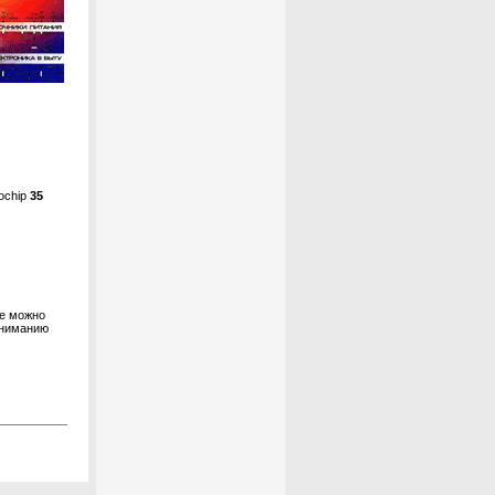
ochip
35
де можно
Вниманию