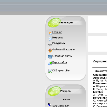
Навигация
Главная
Новости
Ресурсы
Файловый архив
Обратная связь
Сортирова
Карта сайта
«Схемоте
Описание
Автоэлек
А. Бутов. 
Измерител
А. Шарыпов
Н. Заец. Ч
Ресурсы
КВ/УКВ
А. Титов.
Источники
Книги:
О. Николай
на микрос
500 Схем для
С. Бирюков