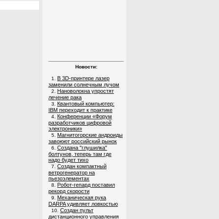
Новости:
В 3D-принтере лазер
1.
заменили солнечным лучом
Нановолокна упростят
2.
лечение рака
Квантовый компьютер:
3.
IBM переходит к практике
Конференции «Форум
4.
разработчиков цифровой
электроники»
Магнитогорские андроиды
5.
завоюют российский рынок
Создана "глушилка"
6.
болтунов, теперь там где
надо будет тихо
Создан компактный
7.
ветрогенератор на
пьезоэлементах
Робот-гепард поставил
8.
рекорд скорости
Механическая рука
9.
DARPA удивляет ловкостью
Создан пульт
10.
дистанционного управления