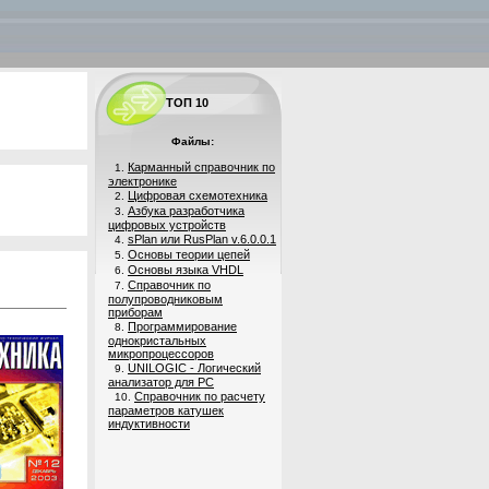
ТОП 10
Файлы:
Карманный справочник по
1.
электронике
Цифровая схемотехника
2.
Азбука разработчика
3.
цифровых устройств
sPlan или RusPlan v.6.0.0.1
4.
Основы теории цепей
5.
Основы языка VHDL
6.
Справочник по
7.
полупроводниковым
приборам
Программирование
8.
однокристальных
микропроцессоров
UNILOGIC - Логический
9.
анализатор для PC
Справочник по расчету
10.
параметров катушек
индуктивности