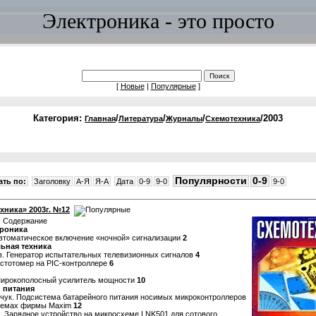
Электроника - это просто
[
Новые
|
Популярные
]
Категория:
/
/
/
/2003
Главная
Литература
Журналы
Схемотехника
Популярности
0-9
ть по:
Заголовку
A-Я
Я-A
Дата
0-9
9-0
9-0
хника» 2003г. №12
:
Содержание
троника
Автоматическое включение «ночной» сигнализации
2
ьная техника
. Генератор испытательных телевизионных сигналов
4
астотомер на РIC-контроллере
6
 Широкополосный усилитель мощности
10
 питания
чук. Подсистема батарейного питания носимых микроконтроллеров
хемах фирмы Maxim
12
. Зарядное устройство на микросхеме LNK501 для сотового