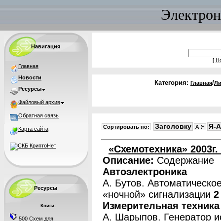
Электрон
Навигация
[
Н
Главная
Новости
Категория:
/
Главная
Ли
Ресурсы
Файловый архив
Обратная связь
Заголовку
Я-A
Сортировать по:
A-Я
Карта сайта
«Схемотехника» 2003г
Описание:
Содержание
Автоэлектроника
А. Бутов. Автоматическо
Ресурсы
«ночной» сигнализации
2
Измерительная техника
Книги:
А. Шарыпов. Генератор 
500 Схем для