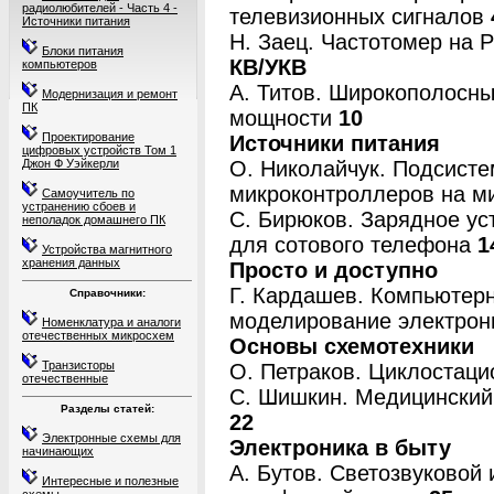
радиолюбителей - Часть 4 -
телевизионных сигналов
Источники питания
Н. Заец. Частотомер на 
Блоки питания
КВ/УКВ
компьютеров
А. Титов. Широкополосны
Модернизация и ремонт
ПК
мощности
10
Проектирование
Источники питания
цифровых устройств Том 1
Джон Ф Уэйкерли
О. Николайчук. Подсисте
микроконтроллеров на 
Самоучитель по
устранению сбоев и
С. Бирюков. Зарядное ус
неполадок домашнего ПК
для сотового телефона
1
Устройства магнитного
хранения данных
Просто и доступно
Г. Кардашев. Компьютер
Справочники:
моделирование электрон
Номенклатура и аналоги
отечественных микросхем
Основы схемотехники
Транзисторы
О. Петраков. Циклоста
отечественные
С. Шишкин. Медицинский 
Разделы статей:
22
Электронные схемы для
Электроника в быту
начинающих
А. Бутов. Светозвуково
Интересные и полезные