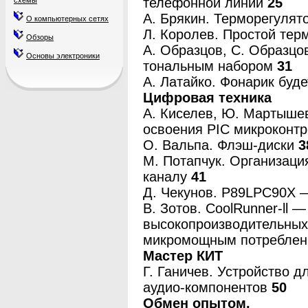
телефонной линии
25
схемы
А. Брякин. Терморегулят
О компьютерных сетях
Л. Королев. Простой тер
Обзоры
А. Образцов, С. Образцо
Основы электроники
тональным набором
31
А. Латайко. Фонарик буд
Цифровая техника
A. Киселев, Ю. Мартышев
освоения PIC микроконт
О. Вальпа. Флэш-диски
3
М. Потапчук. Организац
каналу
41
Д. Чекунов. P89LPC90X 
B. Зотов. CoolRunner-ll 
высокопроизводительных
микромощным потребле
Мастер КИТ
Г. Ганичев. Устройство 
аудио-компонентов
50
Обмен опытом.