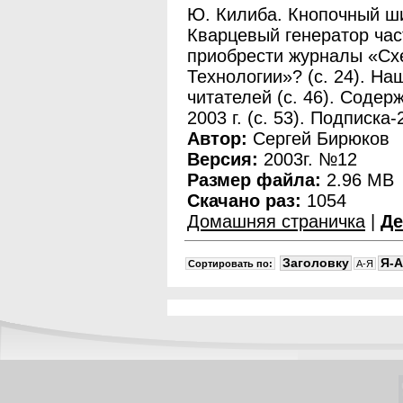
Ю. Килиба. Кнопочный ши
Кварцевый генератор част
приобрести журналы «Сх
Технологии»? (с. 24). На
читателей (с. 46). Соде
2003 г. (с. 53). Подписка-
Автор:
Сергей Бирюков
Версия:
2003г. №12
Размер файла:
2.96 MB
Скачано раз:
1054
Домашняя страничка
|
Де
Заголовку
Я-A
Сортировать по:
A-Я