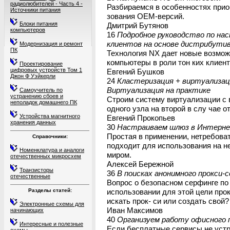
радиолюбителей - Часть 4 -
Разбираемся в особенностях прио
Источники питания
зования OEM-версий.
Блоки питания
Дмитрий Бутянов
компьютеров
16
Подробное руководство по на
клиентов на основе дистрибутива
Модернизация и ремонт
ПК
Технология NX дает новые возмож
компьютеры в роли тон ких клиент
Проектирование
цифровых устройств Том 1
Евгений Бушков
Джон Ф Уэйкерли
24
Кластеризация + виртуализаци
Виртуализация на практике
Самоучитель по
устранению сбоев и
Строим систему виртуализации с
неполадок домашнего ПК
одного узла на второй в слу чае о
Устройства магнитного
Евгений Прокопьев
хранения данных
30
Настраиваем шлюз в Интерне
Простая в применении, нетребова
Справочники:
подходит для использования на н
Номенклатура и аналоги
миром.
отечественных микросхем
Алексей Бережной
Транзисторы
36
В поисках анонимного прокси-с
отечественные
Вопрос о безопасном серфинге по 
Разделы статей:
использовании для этой цели прок
искать прок- си или создать свой?
Электронные схемы для
Иван Максимов
начинающих
40
Организуем работу офисного 
Интересные и полезные
Если бесплатные сервисы не устр