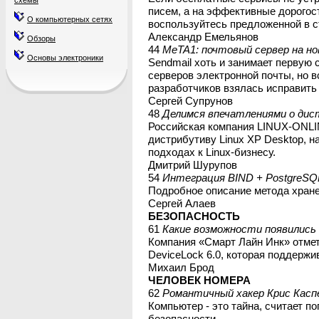
схемы
писем, а на эффективные дорогос
О компьютерных сетях
воспользуйтесь предложенной в с
Александр Емельянов
Обзоры
44
МеТА1: почтовый сервер на но
Основы электроники
Sendmail хоть и занимает первую 
серверов электронной почты, но в
разработчиков взялась исправить
Сергей Супрунов
48
Делимся впечатлениями о дис
Российская компания LINUX-ONLI
дистрибутиву Linux XP Desktop, 
подходах к Linux-бизнесу.
Дмитрий Шурупов
54
Интеграция BIND + PostgreSQ
Подробное описание метода хране
Сергей Алаев
БЕЗОПАСНОСТЬ
61
Какие возможности появились 
Компания «Смарт Лайн Инк» отмет
DeviceLock 6.0, которая поддерж
Михаил Брод
ЧЕЛОВЕК НОМЕРА
62
Романтичный хакер Крис Касп
Компьютер - это тайна, считает 
безопасности.