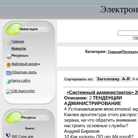
Электрон
Навигация
[
Н
Главная
Новости
Категория:
/
Главная
Литерату
Ресурсы
Файловый архив
Обратная связь
Заголовку
A-Я
Сортировать по:
Я-A
Карта сайта
«Системный администратор» 2
Описание:
2
ТЕНДЕНЦИИ
АДМИНИСТРИРОВАНИЕ
4
Устанавливаем межсетевой экра
Какова архитектура этого распрос
Ресурсы
экрана, на что обратить внимание 
настроить основные службы?
Книги:
Андрей Бирюков
10
Как купить ПО от Microsoft?
500 Схем для