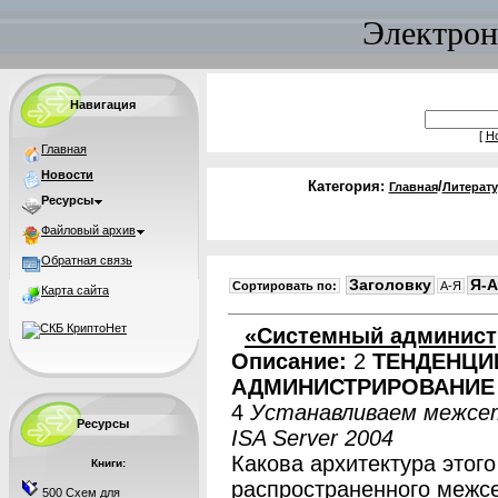
Электрон
Навигация
[
Н
Главная
Новости
Категория:
/
Главная
Литерату
Ресурсы
Файловый архив
Обратная связь
Заголовку
Я-A
Сортировать по:
A-Я
Карта сайта
«Системный админист
Описание:
2
ТЕНДЕНЦИ
АДМИНИСТРИРОВАНИЕ
4
Устанавливаем межсе
Ресурсы
ISA Server 2004
Какова архитектура этого
Книги:
распространенного межсе
500 Схем для