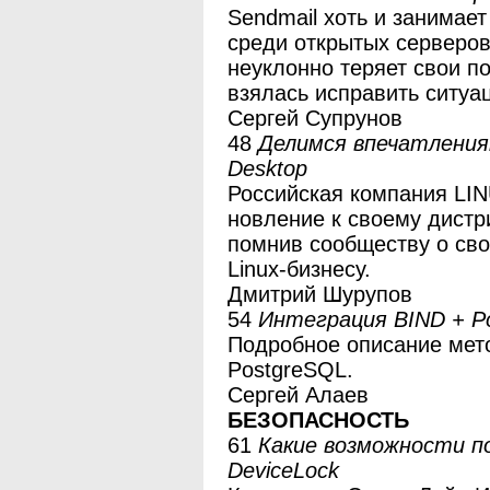
Sendmail хоть и занимает
среди открытых серверов
неуклонно теряет свои п
взялась исправить ситуа
Сергей Супрунов
48
Делимся впечатления
Desktop
Российская компания LI
новление к своему дистри
помнив сообществу о сво
Linux-бизнесу.
Дмитрий Шурупов
54
Интеграция BIND + P
Подробное описание мето
PostgreSQL.
Сергей Алаев
БЕЗОПАСНОСТЬ
61
Какие возможности по
DeviceLock