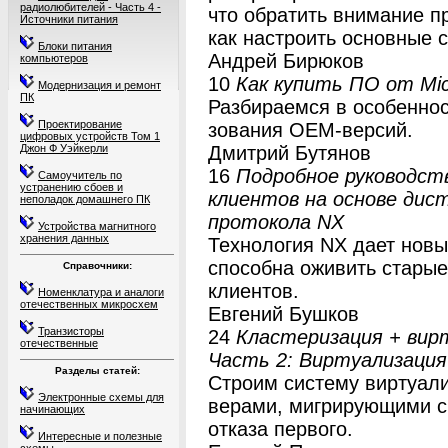
радиолюбителей - Часть 4 -
что обратить внимание пр
Источники питания
как настроить основные 
Блоки питания
Андрей Бирюков
компьютеров
10
Как купить ПО от Mic
Модернизация и ремонт
ПК
Разбираемся в особеннос
Проектирование
зования OEM-версий.
цифровых устройств Том 1
Джон Ф Уэйкерли
Дмитрий Бутянов
16
Подробное руководст
Самоучитель по
устранению сбоев и
клиентов на основе дист
неполадок домашнего ПК
протокола NX
Устройства магнитного
хранения данных
Технология NX дает новы
способна оживить старые
Справочники:
клиентов.
Номенклатура и аналоги
отечественных микросхем
Евгений Бушков
Транзисторы
24
Кластеризация + вирт
отечественные
Часть 2: Виртуализация
Разделы статей:
Строим систему виртуал
Электронные схемы для
верами, мигрирующими с 
начинающих
отказа первого.
Интересные и полезные