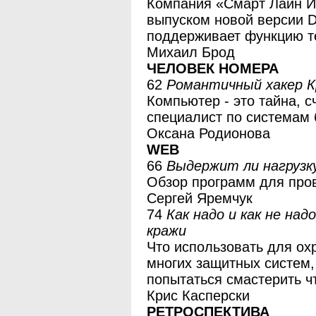
Компания «Смарт Лайн И
выпуском новой версии De
поддерживает функцию т
Михаил Брод
ЧЕЛОВЕК НОМЕРА
62
Романтичный хакер К
Компьютер - это тайна, 
специалист по системам 
Оксана Родионова
WEB
66
Выдержит ли нагрузку
Обзор программ для пров
Сергей Яремчук
74
Как надо и как не н
кражи
Что использовать для охр
многих защитных систем,
попытаться смастерить ч
Крис Касперски
РЕТРОСПЕКТИВА