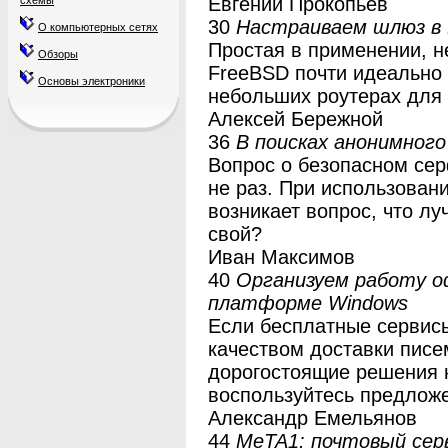
Евгений Прокопьев
схемы
30
Настраиваем шлюз в 
О компьютерных сетях
Простая в применении, н
Обзоры
FreeBSD почти идеально 
Основы электроники
небольших роутерах для
Алексей Бережной
36
В поисках анонимного
Вопрос о безопасном сер
не раз. При использовани
возникает вопрос, что лу
свой?
Иван Максимов
40
Организуем работу о
платформе Windows
Если бесплатные сервисы
качеством доставки писе
дорогостоящие решения 
воспользуйтесь предложе
Александр Емельянов
44
МеТА1: почтовый серв