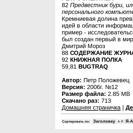
82
Предвестник бури, и
персонального компьют
Кремниевая долина превр
идей в области информац
пример - исследовательс
был создан первый в мир
Дмитрий Мороз
88
СОДЕРЖАНИЕ ЖУРНА
92
КНИЖНАЯ ПОЛКА
59,81
BUGTRAQ
Автор:
Петр Положевец
Версия:
2006г. №12
Размер файла:
2.85 MB
Скачано раз:
713
Домашняя страничка
|
Де
Заголовку
Я-A
Сортировать по:
A-Я