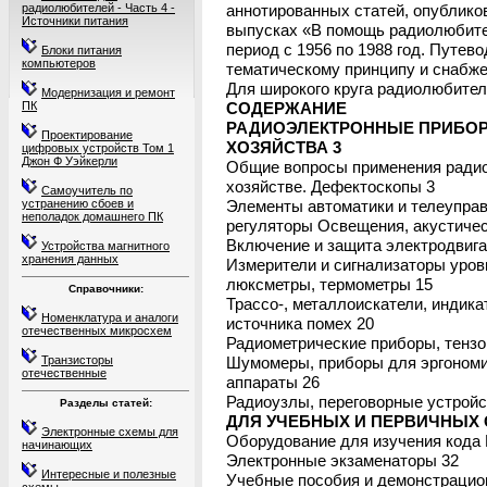
радиолюбителей - Часть 4 -
аннотированных статей, опублико
Источники питания
выпусках «В помощь радиолюбит
период с 1956 по 1988 год. Путев
Блоки питания
компьютеров
тематическому принципу и снабж
Для широкого круга радиолюбител
Модернизация и ремонт
ПК
СОДЕРЖАНИЕ
РАДИОЭЛЕКТРОННЫЕ ПРИБО
Проектирование
ХОЗЯЙСТВА 3
цифровых устройств Том 1
Джон Ф Уэйкерли
Общие вопросы применения радио
хозяйстве. Дефектоскопы 3
Самоучитель по
устранению сбоев и
Элементы автоматики и телеуправ
неполадок домашнего ПК
регуляторы Освещения, акустичес
Включение и защита электродвига
Устройства магнитного
хранения данных
Измерители и сигнализаторы уров
люксметры, термометры 15
Справочники:
Трассо-, металлоискатели, индик
Номенклатура и аналоги
источника помех 20
отечественных микросхем
Радиометрические приборы, тензо
Транзисторы
Шумомеры, приборы для эргономи
отечественные
аппараты 26
Радиоузлы, переговорные устройс
Разделы статей:
ДЛЯ УЧЕБНЫХ И ПЕРВИЧНЫХ 
Электронные схемы для
Оборудование для изучения кода
начинающих
Электронные экзаменаторы 32
Интересные и полезные
Учебные пособия и демонстрацио