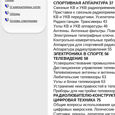
схемы
СПОРТИВНАЯ АППАРАТУРА 37
О компьютерных сетях
Связные KB и УКВ радиоприемник
Приставки к связным радиоприемн
Обзоры
KB и УКВ передатчики. Усилители
Основы электроники
Радиостанции. Трансиверы 43
Узлы KB и УКВ аппаратуры 46
Антенны. Антенные фильтры. Пов
Электронные телеграфные ключи. 
Контрольно-измерительные прибо
Аппаратура для спортивной радио
Аппаратура радиоуправления 55
ЭЛЕКТРОНИКА В СПОРТЕ 56
ТЕЛЕВИДЕНИЕ 58
Усовершенствование промышленн
Дистанционное управление телев
Телевизионные антенны и антенны
Любительские телевизоры 63
Узлы и блоки телевизоров 63
Устранение неисправностей в тел
Приборы для настройки телевизор
РАДИОЛЮБИТЕЛЮ-КОНСТРУКТ
ЦИФРОВАЯ ТЕХНИКА 75
Общие вопросы использования ци
цифровых микросхем. Логические 
Счетчики, декады, делители част