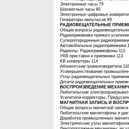
Электронные часы 79
Шахматные часы 85
Электронные цифровые измерите
Генераторы импульсов 89
РАДИОВЕЩАТЕЛЬНЫЕ ПРИЕМН
Общие вопросы радиовещательног
Радиоприемники прямого усиления
Супергетеродинные радиоприемни
Автомобильные радиоприемники 1
Радиолы. Радиограммофоны 112
УКВ приставки и приемники 113
KB конвертеры 114
Абонентские громкоговорители 11
Усовершенствование промышленн
Узлы радиовещательных приемник
Детали радиовещательных приемн
ВОСПРОИЗВЕДЕНИЕ МЕХАНИЧЕ
Любительские электропроигрыват
Усилители-корректоры. Предусил
МАГНИТНАЯ ЗАПИСЬ И ВОСПР
Общие вопросы магнитной записи
Любительские магнитофоны и дик
Доработка промышленных магнит
Электрические узлы магнитофоно
Лентопротяжные механизмы, их уз