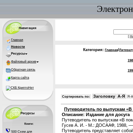
Электрон
Навигация
[
Н
Главная
Новости
Категория:
/
Главная
Литерат
Ресурсы
198
Файловый архив
Обратная связь
199
Карта сайта
Заголовку
A-Я
Сортировать по:
Я-A
Путеводитель по выпускам «
Ресурсы
Описание:
Издание для досуга
Путеводитель по выпускам «В по
Книги:
Гусев А. И. - М.: ДОСААФ, 1988, —
Путеводитель представляет собо
500 Схем для