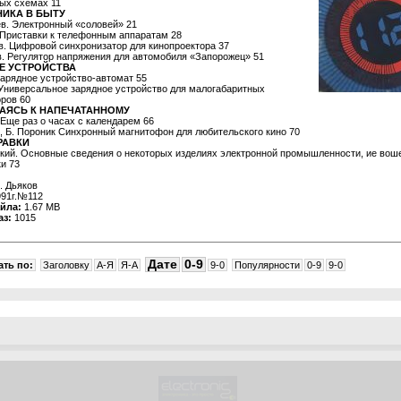
ых схемах 11
НИКА В БЫТУ
в. Электронный «соловей» 21
 Приставки к телефонным аппаратам 28
в. Цифровой синхронизатор для кинопроектора 37
. Регулятор напряжения для автомобиля «Запорожец» 51
Е УСТРОЙСТВА
арядное устройство-автомат 55
 Универсальное зарядное устройство для малогабаритных
ров 60
АЯСЬ К НАПЕЧАТАННОМУ
 Еще раз о часах с календарем 66
, Б. Пороник Синхронный магнитофон для любительского кино 70
РАВКИ
кий. Основные сведения о некоторых изделиях электронной промышленности, ие вош
и 73
. Дьяков
91г.№112
йла:
1.67 MB
аз:
1015
Дате
0-9
ть по:
Заголовку
A-Я
Я-A
9-0
Популярности
0-9
9-0
1