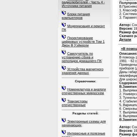
радиолюбителей - Часть 4 -
Полупрово
Источники питания
В.Присняко
1. Классиф
2. Система
Блоки питания
3. Парамет
компьютеров
Автор:
Сос
Модернизация и ремонт
Версия:
19
ПК
Размер фа
Скачано р
Проектирование
Детали
цифровых устройств Том 1
Джон Ф Уэйкерли
«В помощ
Самоучитель по
Описание
устранению сбоев и
В помощь р
неполадок домашнего ПК
1991. - 62 с.
Приведены
приборов (
Устройства магнитного
Даны габар
хранения данных
квалифици
Для широко
Справочники:
Содержан
В.Замятин
Номенклатура и аналоги
1. Выпрями
отечественных микросхем
2. Универс
3. Туннель
Транзисторы
4. Стабили
отечественные
5. Варикап
6. Сверхвы
7. Выпрями
Разделы статей:
8. Выпрями
В.Замятин
Электронные схемы для
начинающих
Автор:
Сос
Версия:
19
Интересные и полезные
Размер фа