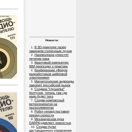
Новости:
В 3D-принтере лазер
1.
заменили солнечным лучом
Нановолокна упростят
2.
лечение рака
Квантовый компьютер:
3.
IBM переходит к практике
Конференции «Форум
4.
разработчиков цифровой
электроники»
Магнитогорские андроиды
5.
завоюют российский рынок
Создана "глушилка"
6.
болтунов, теперь там где
надо будет тихо
Создан компактный
7.
ветрогенератор на
пьезоэлементах
Робот-гепард поставил
8.
рекорд скорости
Механическая рука
9.
DARPA удивляет ловкостью
Создан пульт
10.
дистанционного управления