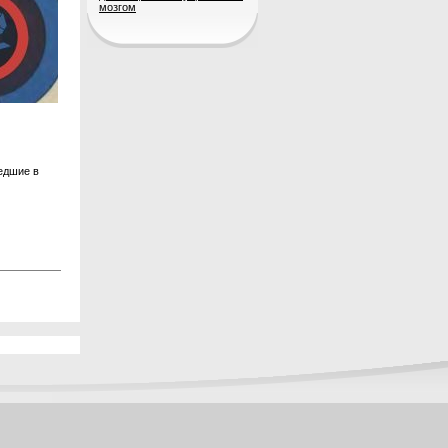
мозгом
едшие в