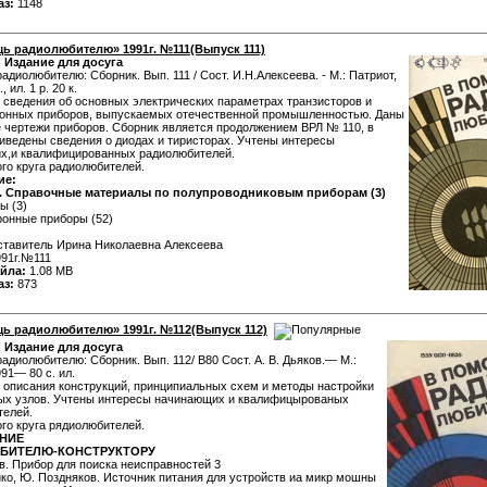
аз:
1148
ь радиолюбителю» 1991г. №111(Выпуск 111)
:
Издание для досуга
адиолюбителю: Сборник. Вып. 111 / Сост. И.Н.Алексеева. - М.: Патриот,
, ил. 1 р. 20 к.
сведения об основных электрических параметрах транзисторов и
ронных приборов, выпускаемых отечественной промышленностью. Даны
 чертежи приборов. Сборник является продолжением ВРЛ № 110, в
иведены сведения о диодах и тиристорах. Учтены интересы
х,и квалифицированных радиолюбителей.
го круга радиолюбителей.
ие:
. Справочные материалы по полупроводниковым приборам (3)
ы (3)
онные приборы (52)
тавитель Ирина Николаевна Алексеева
91г.№111
йла:
1.08 MB
аз:
873
ь радиолюбителю» 1991г. №112(Выпуск 112)
:
Издание для досуга
адиолюбителю: Сборник. Вып. 112/ В80 Сост. А. В. Дьяков.— М.:
991— 80 с. ил.
описания конструкций, принципиальных схем и методы настройки
рых узлов. Учтены интересы начинающих и квалифицырованых
телей.
го круга рядиолюбителей.
НИЕ
БИТЕЛЮ-КОНСТРУКТОРУ
в. Прибор для поиска неисправностей 3
йко, Ю. Поздняков. Источник питания для устройств иа микр мошны