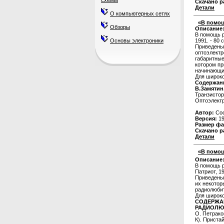
схемы
Скачано р
Детали
О компьютерных сетях
«В помощ
Обзоры
Описание
В помощь р
Основы электроники
1991. - 80 с.
Приведены 
оптоэлект
габаритные
котором пр
начинающи
Для широко
Содержан
В.Замятин
Транзистор
Оптоэлектр
Автор:
Сос
Версия:
19
Размер фа
Скачано р
Детали
«В помощ
Описание
В помощь р
Патриот, 1
Приведены 
их некото
радиолюби
Для широко
СОДЕРЖА
РАДИОЛЮ
О. Петрако
К). Приста