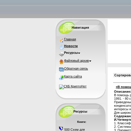
Навигация
Главная
Новости
Ресурсы
Файловый архив
Обратная связь
Сортирова
Карта сайта
«В помощ
Описание
В помощь р
1991. - 80 с
Приведены 
конденсат
интересы 
Ресурсы
Для широко
Содержан
И.Четверт
Книги:
1. Классиф
2. Система
500 Схем для
3. Парамет