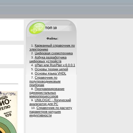
ТОП 10
Файлы:
Карманный справочник по
1.
электронике
Цифровая схемотехника
2.
Азбука разработчика
3.
цифровых устройств
sPlan или RusPlan v.6.0.0.1
4.
Основы теории цепей
5.
Основы языка VHDL
6.
Справочник по
7.
полупроводниковым
приборам
Программирование
8.
однокристальных
микропроцессоров
UNILOGIC - Логический
9.
анализатор для PC
Справочник по расчету
10.
параметров катушек
индуктивности