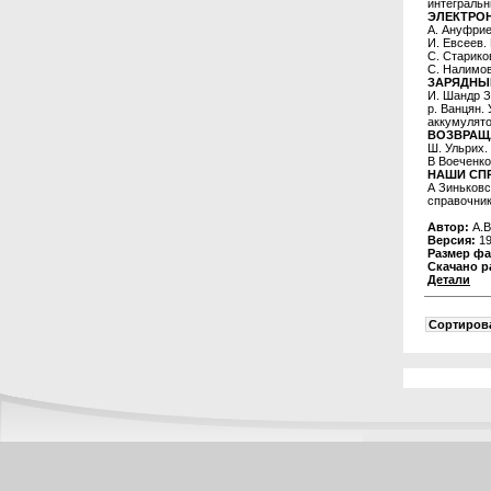
интегральн
ЭЛЕКТРО
А. Ануфрие
И. Евсеев.
С. Старико
С. Налимов
ЗАРЯДНЫ
И. Шандр З
р. Ванцян.
аккумулято
ВОЗВРАЩ
Ш. Ульрих.
В Воеченко
НАШИ СП
А Зиньковс
справочник
Автор:
А.В
Версия:
19
Размер фа
Скачано р
Детали
Сортирова