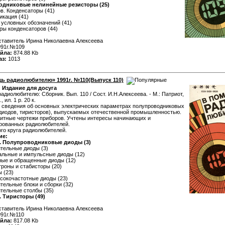
дниковые нелинейные резисторы (25)
в. Конденсаторы (41)
икация (41)
 условных обозначений (41)
ры конденсаторов (44)
тавитель Ирина Николаевна Алексеева
91г.№109
йла:
874.88 Kb
аз:
1013
ь радиолюбителю» 1991г. №110(Выпуск 110)
:
Издание для досуга
адиолюбителю: Сборник. Вып. 110 / Сост. И.Н.Алексеева. - М.: Патриот,
, ил. 1 р. 20 к.
 сведения об основных электрических параметрах полупроводниковых
диодов, тиристоров), выпускаемых отечественной промышленностью.
итные чертежи приборов. Учтены интересы начинающих и
рованных радиолюбителей.
го круга радиолюбителей.
ие:
. Полупроводниковые диоды (3)
тельные диоды (3)
альные и импульсные диоды (12)
ные и обращенные диоды (12)
троны и стабисторы (20)
ы (23)
сокочастотные диоды (23)
тельные блоки и сборки (32)
тельные столбы (35)
. Тиристоры (49)
тавитель Ирина Николаевна Алексеева
91г.№110
йла:
817.08 Kb