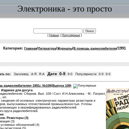
Электроника - это просто
[
Новые
|
Популярные
]
Категория:
/
/
/
/1991
Главная
Литература
Журналы
В помощь радиолюбителю
Дате
0-9
ть по:
Заголовку
A-Я
Я-A
9-0
Популярности
0-9
9-0
ь радиолюбителю» 1991г. №109(Выпуск 109)
:
Издание для досуга
адиолюбителю: Сборник. Вып. 109 / Сост. И.Н.Алексеева. - М.: Патриот,
., ил.
сведения об основных электрических параметрах резисторов и
оров, выпускаемых отечественной промышленностью. Учтены
начинающих и квалифицированных радиолюбителей.
го круга радиолюбителей.
ие:
ков. Резисторы (3)
икация (3)
 условных обозначений (4)
ры резисторов (5)