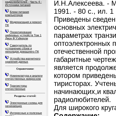
И.Н.Алексеева. - М
радиолюбителей - Часть 4 -
Источники питания
1991. - 80 с., ил. 1 
Блоки питания
компьютеров
Приведены сведен
Модернизация и ремонт
ПК
основных электри
Проектирование
параметрах транзи
цифровых устройств Том 1
Джон Ф Уэйкерли
оптоэлектронных 
Самоучитель по
устранению сбоев и
отечественной пр
неполадок домашнего ПК
габаритные чертеж
Устройства магнитного
хранения данных
является продолж
Справочники:
котором приведены
Номенклатура и аналоги
отечественных микросхем
тиристорах. Учтен
Транзисторы
отечественные
начинающих,и кв
Разделы статей:
радиолюбителей.
Электронные схемы для
Для широкого круг
начинающих
Интересные и полезные
Содержание: