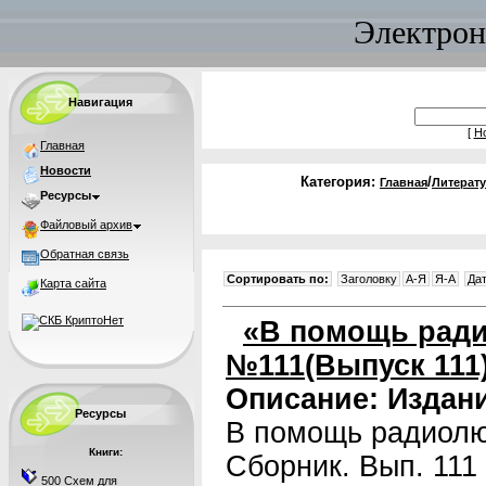
Электрон
Навигация
[
Н
Главная
Новости
Категория:
/
Главная
Литерат
Ресурсы
Файловый архив
Обратная связь
Сортировать по:
Заголовку
A-Я
Я-A
Да
Карта сайта
«В помощь ради
№111(Выпуск 111
Описание:
Издани
Ресурсы
В помощь радиолю
Книги:
Сборник. Вып. 111 
500 Схем для