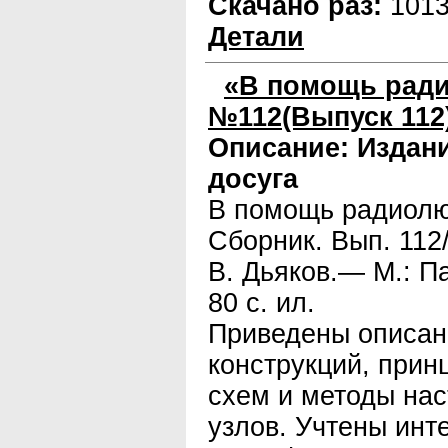
Скачано раз:
101
Детали
«В помощь ради
№112(Выпуск 112
Описание:
Издан
досуга
В помощь радиолю
Сборник. Вып. 112/
В. Дьяков.— М.: П
80 с. ил.
Приведены описан
конструкций, при
схем и методы нас
узлов. Учтены ин