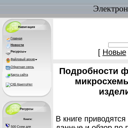
Электрон
Навигация
Главная
Новости
[
Новые
Ресурсы
Файловый архив
Обратная связь
Подробности ф
Карта сайта
микросхемы
издели
Ресурсы
В книге приводятся
Книги:
данные и обзор по
500 Схем для