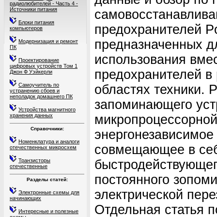
радиолюбителей - Часть 4 -
Источники питания
самовосстанавлив
Блоки питания
предохранителей Po
компьютеров
предназначенных д
Модернизация и ремонт
ПК
использования вме
Проектирование
цифровых устройств Том 1
предохранителей в
Джон Ф Уэйкерли
Самоучитель по
областях техники. 
устранению сбоев и
неполадок домашнего ПК
запоминающего уст
Устройства магнитного
хранения данных
микропроцессорной
Справочники:
энергонезависимое
Номенклатура и аналоги
совмещающее в себ
отечественных микросхем
Транзисторы
быстродействующег
отечественные
постоянного зопом
Разделы статей:
электрической пер
Электронные схемы для
начинающих
Отдельная статья 
Интересные и полезные