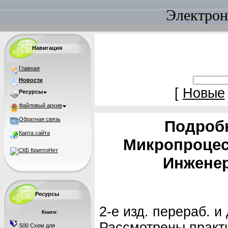
Электрон
Навигация
Главная
Новости
[
Новые
Ресурсы
Файловый архив
Обратная связь
Подробн
Карта сайта
Микропроцес
Инжене
Ресурсы
2-е изд. перераб. и 
Книги:
Рассмотрены практ
500 Схем для