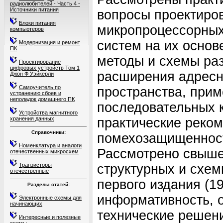
радиолюбителей - Часть 4 -
Источники питания
вопросы проектир
Блоки питания
микропроцессорных
компьютеров
систем на их основ
Модернизация и ремонт
ПК
методы и схемы ра
Проектирование
цифровых устройств Том 1
расширения адресн
Джон Ф Уэйкерли
Самоучитель по
пространства, при
устранению сбоев и
неполадок домашнего ПК
последовательных 
Устройства магнитного
хранения данных
практические реко
Справочники:
помехозащищенност
Номенклатура и аналоги
Рассмотрено свыше
отечественных микросхем
Транзисторы
структурных и схем
отечественные
первого издания (1
Разделы статей:
информативность, 
Электронные схемы для
начинающих
технические решен
Интересные и полезные