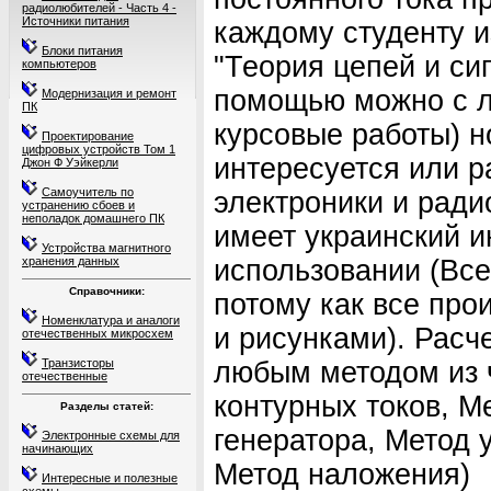
радиолюбителей - Часть 4 -
Источники питания
каждому студенту 
Блоки питания
"Теория цепей и сиг
компьютеров
помощью можно с л
Модернизация и ремонт
ПК
курсовые работы) н
Проектирование
цифровых устройств Том 1
интересуется или р
Джон Ф Уэйкерли
Самоучитель по
электроники и ради
устранению сбоев и
неполадок домашнего ПК
имеет украинский и
Устройства магнитного
хранения данных
использовании (Все
Справочники:
потому как все пр
Номенклатура и аналоги
и рисунками). Расч
отечественных микросхем
Транзисторы
любым методом из 
отечественные
контурных токов, М
Разделы статей:
генератора, Метод 
Электронные схемы для
начинающих
Метод наложения)
Интересные и полезные