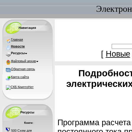
Электрон
Навигация
Главная
Новости
[
Новые
Ресурсы
Файловый архив
Обратная связь
Подробност
Карта сайта
электрических
Ресурсы
Программа расчета
Книги:
постоянного тока п
500 Схем для