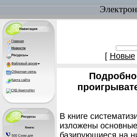
Электрон
Навигация
Главная
Новости
[
Новые
Ресурсы
Файловый архив
Обратная связь
Подробнос
Карта сайта
проигрывате
В книге систематиз
Ресурсы
изложены основные
Книги:
базирующиеся на н
500 Схем для