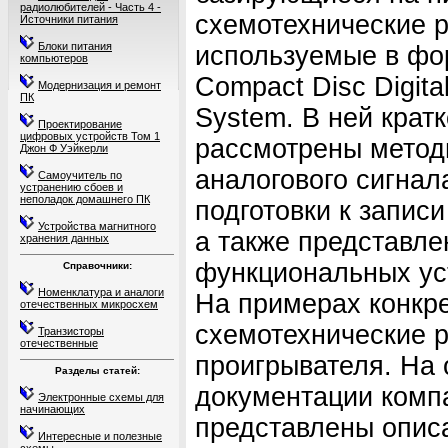
радиолюбителей - Часть 4 -
схемотехнические 
Источники питания
Блоки питания
используемые в фо
компьютеров
Compact Disc Digita
Модернизация и ремонт
ПК
System. В ней кратк
Проектирование
цифровых устройств Том 1
рассмотрены метод
Джон Ф Уэйкерли
аналогового сигнал
Самоучитель по
устранению сбоев и
неполадок домашнего ПК
подготовки к записи
Устройства магнитного
а также представле
хранения данных
функциональных ус
Справочники:
Номенклатура и аналоги
На примерах конкр
отечественных микросхем
схемотехнические 
Транзисторы
отечественные
проигрывателя. На 
Разделы статей:
документации комп
Электронные схемы для
начинающих
представлены опис
Интересные и полезные