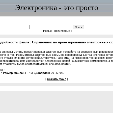
Электроника - это просто
[
Новые
|
Популярные
]
дробности файла : Справочник по проектированию электронных с
е описаны методы проектирования электронных устройств на современных и перспек
омпонентах. Рассмотрены электронные схемы на однопереходных транзисторах кото
го отражения в отечественной литературе. Рассчитан на инженеров технических рабо
 проектированием и разработкой электронных цепей на дискретных компонентах, а т
м студентам вузов соответствующих специальностей.
Дж.Д.
 г.
Размер файла:
4.57 MB
Добавлен:
29.06.2007
[
Скачать файл
]