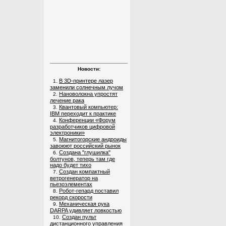
Новости:
В 3D-принтере лазер
1.
заменили солнечным лучом
Нановолокна упростят
2.
лечение рака
Квантовый компьютер:
3.
IBM переходит к практике
Конференции «Форум
4.
разработчиков цифровой
электроники»
Магнитогорские андроиды
5.
завоюют российский рынок
Создана "глушилка"
6.
болтунов, теперь там где
надо будет тихо
Создан компактный
7.
ветрогенератор на
пьезоэлементах
Робот-гепард поставил
8.
рекорд скорости
Механическая рука
9.
DARPA удивляет ловкостью
Создан пульт
10.
дистанционного управления