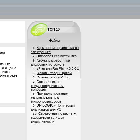
ТОП 10
Файлы:
Карманный справочник по
1.
хем
электронике
Цифровая схемотехника
2.
Азбука разработчика
3.
тивных
цифровых устройств
рые еще не
sPlan или RusPlan v.6.0.0.1
4.
тников
Основы теории цепей
5.
акже может
Основы языка VHDL
6.
Справочник по
7.
полупроводниковым
приборам
Программирование
8.
однокристальных
микропроцессоров
UNILOGIC - Логический
9.
анализатор для PC
Справочник по расчету
10.
параметров катушек
индуктивности