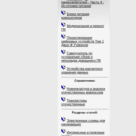
радиолюбителей - Часть 4 -
Источники питания
Блоки питания
компьютеров
Модернизация и ремонт
ПК
Проектирование
цифровых устройств Том 1
Джон Ф Уэйкерли
Самоучитель по
устранению сбоев и
неполадок домашнего ПК
Устройства магнитного
хранения данных
Справочники:
Номенклатура и аналоги
отечественных микросхем
Транзисторы
отечественные
Разделы статей:
Электронные схемы для
начинающих
Интересные и полезные