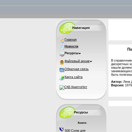
Навигация
Главная
Новости
По
Ресурсы
В справочник
Файловый архив
дискретных к
нашли должно
Обратная связь
занимающихся
быть полезны
Карта сайта
Автор:
Ленк 
Версия:
1979
Ресурсы
Книги:
500 Схем для