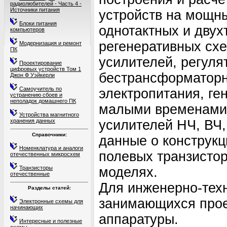
радиолюбителей - Часть 4 -
Источники питания
устройств на мощны
Блоки питания
однотактных и двух
компьютеров
регенеративных сх
Модернизация и ремонт
ПК
усилителей, регуля
Проектирование
цифровых устройств Том 1
бестрансформаторн
Джон Ф Уэйкерли
Самоучитель по
электропитания, ге
устранению сбоев и
неполадок домашнего ПК
малыми временами 
Устройства магнитного
хранения данных
усилителей НЧ, ВЧ,
Справочники:
данные о конструк
Номенклатура и аналоги
полевых транзистор
отечественных микросхем
Транзисторы
моделях.
отечественные
Для инженерно-техн
Разделы статей:
занимающихся прое
Электронные схемы для
начинающих
аппаратуры.
Интересные и полезные