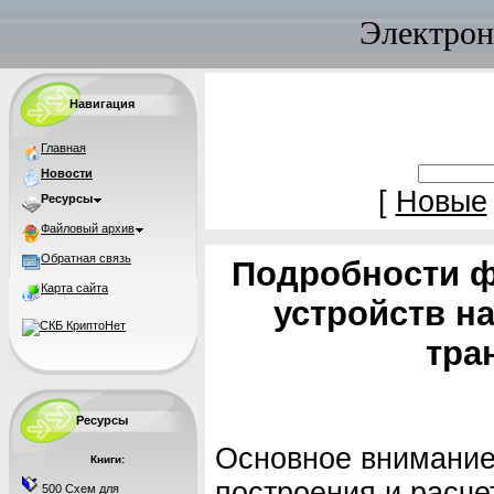
Электрон
Навигация
Главная
Новости
[
Новые
Ресурсы
Файловый архив
Обратная связь
Подробности ф
Карта сайта
устройств н
тра
Ресурсы
Основное внимание
Книги:
построения и расче
500 Схем для