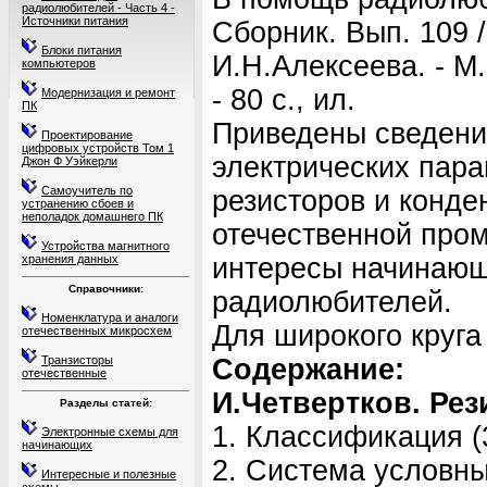
радиолюбителей - Часть 4 -
Источники питания
Сборник. Вып. 109 /
Блоки питания
И.Н.Алексеева. - М.
компьютеров
- 80 с., ил.
Модернизация и ремонт
ПК
Приведены сведени
Проектирование
цифровых устройств Том 1
электрических пар
Джон Ф Уэйкерли
Самоучитель по
резисторов и конде
устранению сбоев и
неполадок домашнего ПК
отечественной про
Устройства магнитного
хранения данных
интересы начинающ
Справочники:
радиолюбителей.
Номенклатура и аналоги
Для широкого круга
отечественных микросхем
Транзисторы
Содержание:
отечественные
И.Четвертков. Рез
Разделы статей:
1. Классификация (
Электронные схемы для
начинающих
2. Система условны
Интересные и полезные