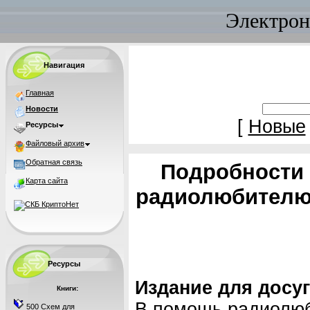
Электрон
Навигация
Главная
Новости
[
Новые
Ресурсы
Файловый архив
Обратная связь
Подробности 
Карта сайта
радиолюбителю»
Ресурсы
Издание для досу
Книги:
В помощь радиолю
500 Схем для