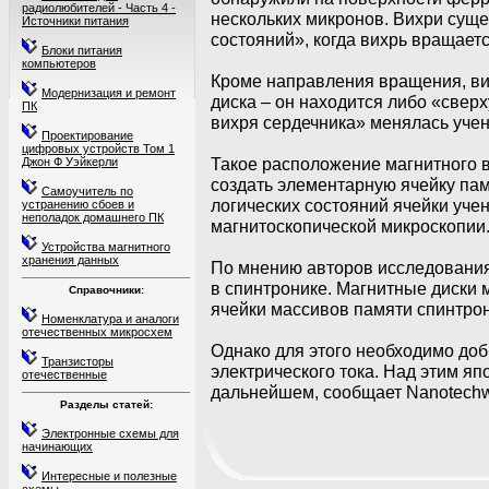
радиолюбителей - Часть 4 -
нескольких микронов. Вихри суще
Источники питания
состояний», когда вихрь вращает
Блоки питания
компьютеров
Кроме направления вращения, ви
Модернизация и ремонт
диска – он находится либо «сверх
ПК
вихря сердечника» менялась уче
Проектирование
цифровых устройств Том 1
Такое расположение магнитного в
Джон Ф Уэйкерли
создать элементарную ячейку пам
Самоучитель по
логических состояний ячейки уч
устранению сбоев и
неполадок домашнего ПК
магнитоскопической микроскопии
Устройства магнитного
хранения данных
По мнению авторов исследования
в спинтронике. Магнитные диски 
Справочники:
ячейки массивов памяти спинтрон
Номенклатура и аналоги
отечественных микросхем
Однако для этого необходимо до
Транзисторы
электрического тока. Над этим я
отечественные
дальнейшем, сообщает Nanotech
Разделы статей:
Электронные схемы для
начинающих
Интересные и полезные