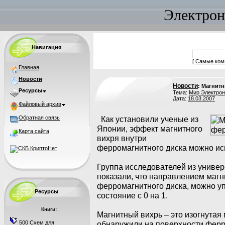
Электрон
Навигация
[
Самые ком
Главная
Новости
Новости
: Магнитн
Ресурсы
Тема:
Мир Электрон
Дата:
18.03.2007
Файловый архив
Обратная связь
Как установили ученые из
Японии, эффект магнитного
Карта сайта
вихря внутри
ферромагнитного диска можно исп
Группа исследователей из универ
показали, что направлением магн
ферромагнитного диска, можно уп
Ресурсы
состояние с 0 на 1.
Книги:
Магнитный вихрь – это изогнутая
500 Схем для
обнаружили на поверхности фер