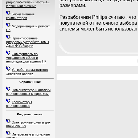
радиолюбителей - Часть 4 -
размерами.
Источники питания
Блоки питания
Разработчики Philips считают, чт
компьютеров
покупателей от неточного выбора
Модернизация и ремонт
системы может быть использован
ПК
Проектирование
цифровых устройств Том 1
Джон Ф Уэйкерли
Самоучитель по
устранению сбоев и
неполадок домашнего ПК
Устройства магнитного
хранения данных
Справочники:
Номенклатура и аналоги
отечественных микросхем
Транзисторы
отечественные
Разделы статей:
Электронные схемы для
начинающих
Интересные и полезные