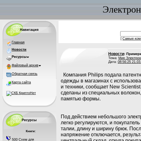
Электрон
Навигация
[
Самые ком
Главная
Новости
Новости
: Пример
Ресурсы
Тема:
Мир Электрон
Дата:
08:56:25 21.03
Файловый архив
Обратная связь
Компания Philips подала патент
одежды в магазинах с использов
Карта сайта
и техники, сообщает New Scientis
сделаны из специальных волокон,
памятью формы.
Под действием небольшого элект
Ресурсы
легко регулируются, и покупател
талии, длину и ширину брюк. По
Книги:
напряжение отключается, резуль
500 Схем для
центральный склад, откуда покуп