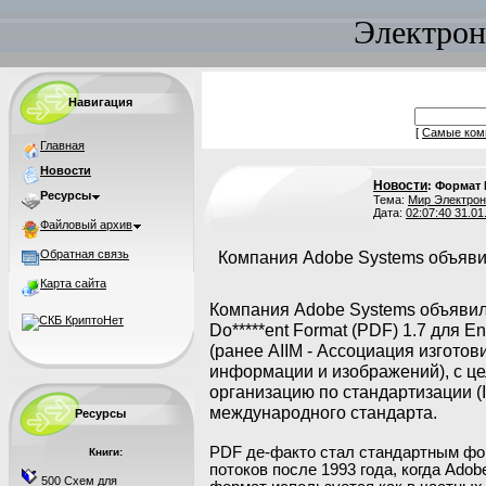
Электрон
Навигация
[
Самые ком
Главная
Новости
Новости
: Формат
Ресурсы
Тема:
Мир Электрон
Дата:
02:07:40 31.01
Файловый архив
Обратная связь
Компания Adobe Systems объяви
Карта сайта
Компания Adobe Systems объявил
Do*****ent Format (PDF) 1.7 для E
(ранее AIIM - Ассоциация изготов
информации и изображений), с ц
организацию по стандартизации (
международного стандарта.
Ресурсы
PDF де-факто стал стандартным ф
Книги:
потоков после 1993 года, когда Ado
500 Схем для