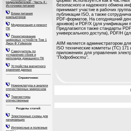
формат используется как в частных 
радиолюбителей - Часть 4 -
безопасного и надежного обмена ин
Источники питания
принимает участие в рабочих групп
Блоки питания
публикации ISO, а также сотруднич
компьютеров
PDF-форматов. На сегодняшний ден
архивов) и PDF/X (для унификации 
Модернизация и ремонт
Предлагаются также стандарты PDF/
ПК
универсального доступа), PDF/H (дл
Проектирование
цифровых устройств Том 1
AIIM является администратором для
Джон Ф Уэйкерли
ISO технические комитеты (TC) 171
Самоучитель по
приложениях для управления элект
устранению сбоев и
"Подробности"
.
неполадок домашнего ПК
Устройства магнитного
хранения данных
Справочники:
Номенклатура и аналоги
отечественных микросхем
Транзисторы
отечественные
Разделы статей:
Электронные схемы для
начинающих
Интересные и полезные