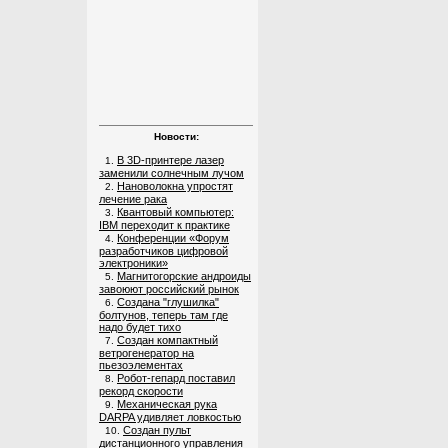
Новости:
В 3D-принтере лазер
1.
заменили солнечным лучом
Нановолокна упростят
2.
лечение рака
Квантовый компьютер:
3.
IBM переходит к практике
Конференции «Форум
4.
разработчиков цифровой
электроники»
Магнитогорские андроиды
5.
завоюют российский рынок
Создана "глушилка"
6.
болтунов, теперь там где
надо будет тихо
Создан компактный
7.
ветрогенератор на
пьезоэлементах
Робот-гепард поставил
8.
рекорд скорости
Механическая рука
9.
DARPA удивляет ловкостью
Создан пульт
10.
дистанционного управления