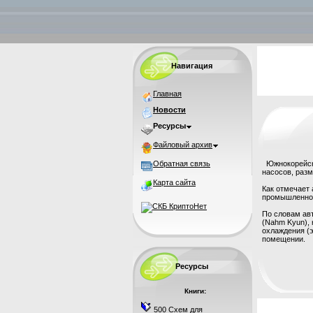
Навигация
Главная
Новости
Ресурсы
Файловый архив
Обратная связь
Южнокорейски
насосов, разм
Карта сайта
Как отмечает 
промышленнос
По словам авт
(Nahm Kyun),
охлаждения (э
помещении.
Ресурсы
Книги:
500 Схем для