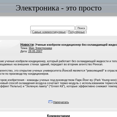
Электроника - это просто
[
Самые комментируемые
|
Популярные
]
Новости
: Ученые изобрели кондиционер без охлаждающей жидк
Тема:
Мир Электроники
Дата:
28.05.2007
е ученые изобрели кондиционер, который работает без охлаждающей жидкости и те
ещаемых на внешних стенах зданий, передает во вторник агентство Ренхап.
агентство, это открытие ученых университета Йонсей является "революцией" в отрас
ти по производству кондиционеров.
оров изобретения - команды ученых под руководством Парк Йонг-ву (Park Young-woo)
 новый способ охлаждения воздуха сочетает термо-модуль с использованием термоэл
ффект Пельтье) и "Зеленую лампу" ("Green Kit"), которые эффективно снижают темпе
Напечатать
Комментарии