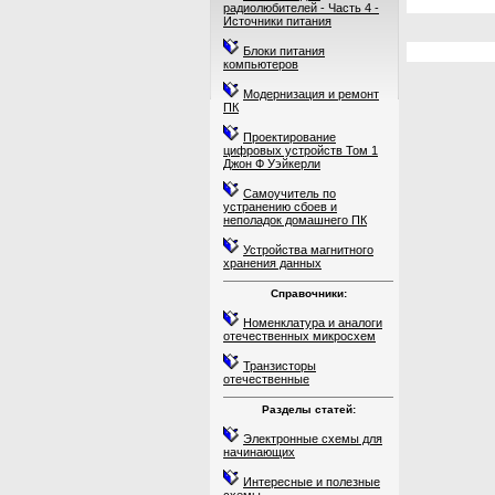
радиолюбителей - Часть 4 -
Источники питания
Блоки питания
компьютеров
Модернизация и ремонт
ПК
Проектирование
цифровых устройств Том 1
Джон Ф Уэйкерли
Самоучитель по
устранению сбоев и
неполадок домашнего ПК
Устройства магнитного
хранения данных
Справочники:
Номенклатура и аналоги
отечественных микросхем
Транзисторы
отечественные
Разделы статей:
Электронные схемы для
начинающих
Интересные и полезные