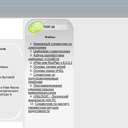
ТОП 10
Файлы:
Карманный справочник по
1.
электронике
ости
Цифровая схемотехника
2.
Азбука разработчика
3.
цифровых устройств
sPlan или RusPlan v.6.0.0.1
4.
Основы теории цепей
пловых
5.
Основы языка VHDL
6.
Справочник по
7.
ли бытовой
полупроводниковым
приборам
Программирование
8.
 и Нам Киуна
однокристальных
ектрического
микропроцессоров
ратуру в
UNILOGIC - Логический
9.
анализатор для PC
Справочник по расчету
10.
параметров катушек
индуктивности