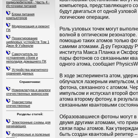
радиолюбителей - Часть 4 -
компьютера, представляющего со
Источники питания
будут двигаться от одной узловой 
Блоки питания
логические операции.
компьютеров
Модернизация и ремонт
Роль узловых точек могут выполн
ПК
волной в оптическом резонаторе.
Проектирование
помощью таких атомов только фо
цифровых устройств Том 1
самими атомами. Д-ру Герхарду Р
Джон Ф Уэйкерли
института Макса Планка и Оксфор
Самоучитель по
пары фотонов со связанными кв
устранению сбоев и
неполадок домашнего ПК
одного атома, сообщает PhysicsW
Устройства магнитного
хранения данных
В ходе эксперимента атом, удерж
облучался лазерным импульсом, в
Справочники:
фотона, связанного с атомом. Че
Номенклатура и аналоги
импульсом и испускал второй фот
отечественных микросхем
атома второму фотону, в результ
Транзисторы
связанными квантовыми состоян
отечественные
Разделы статей:
Образовавшиеся фотоны могут в 
двумя другими атомами, что при
Электронные схемы для
начинающих
связи пары атомов. Как утвержда
быть создан квантовый репитер –
Интересные и полезные