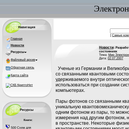
Электрон
Навигация
[
Самые ком
Главная
Новости
Новости
: Разраб
состояниях
Ресурсы
Тема:
Мир Электрон
Дата:
02.07.2007
Файловый архив
Обратная связь
Ученые из Германии и Великобр
со связанными квантовыми состо
Карта сайта
удерживаемого внутри оптическог
использоваться при создании сис
компьютерах.
Пары фотонов со связанными ква
уникальную квантовомеханическу
Ресурсы
одним фотоном из пары, то можно 
измерения над другим фотоном, н
Книги:
в пространстве. Некоторые физик
500 Схем для
квантовыми состояниями могут ис