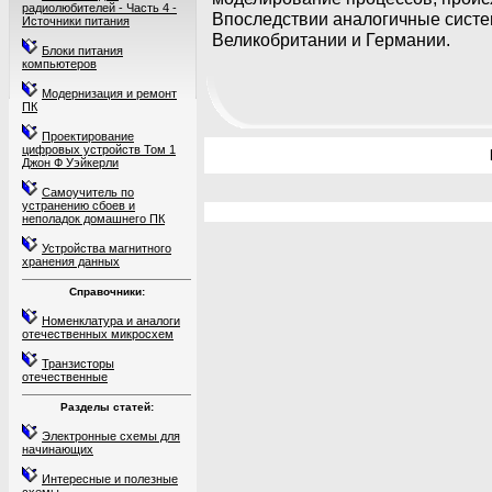
радиолюбителей - Часть 4 -
Впоследствии аналогичные систе
Источники питания
Великобритании и Германии.
Блоки питания
компьютеров
Модернизация и ремонт
ПК
Проектирование
цифровых устройств Том 1
Джон Ф Уэйкерли
Самоучитель по
устранению сбоев и
неполадок домашнего ПК
Устройства магнитного
хранения данных
Справочники:
Номенклатура и аналоги
отечественных микросхем
Транзисторы
отечественные
Разделы статей:
Электронные схемы для
начинающих
Интересные и полезные