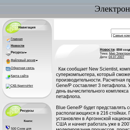
Электрон
Навигация
[
Самые ком
Главная
Новости
Новости
: IBM со
Ресурсы
Тема:
Мир Электрон
Дата:
04.07.2007
Файловый архив
Обратная связь
Как сообщает New Scientist, ком
суперкомпьютера, который сможе
Карта сайта
производительности. Расчетная 
Gene/P составляет 3 петафлопа. 
день вычислительного комплекса B
петафлопа.
Blue Gene/P будет представлять 
Ресурсы
располагающихся в 216 стойках. 
установлен в Аргоннской национ
Книги:
США и начнет работать уже в 2007
500 Схем для
моделирование процессов, проис