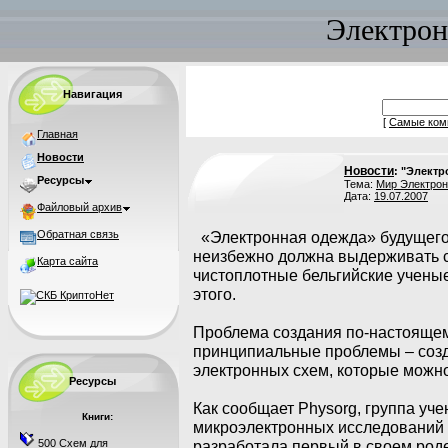
Электрон
Навигация
[
Самые ком
Главная
Новости
Новости
: "Элект
Ресурсы
Тема:
Мир Электрон
Дата:
19.07.2007
Файловый архив
Обратная связь
«Электронная одежда» будущего 
неизбежно должна выдерживать с
Карта сайта
чистоплотные бельгийские учены
этого.
Проблема создания по-настоящем
принципиальные проблемы – созд
электронных схем, которые можно 
Ресурсы
Как сообщает Physorg, группа уч
Книги:
микроэлектронных исследований Б
500 Схем для
разработала первый в своем род