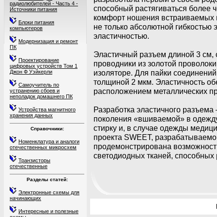
радиолюбителей - Часть 4 -
способный растягиваться более ч
Источники питания
комфорт ношения встраиваемых в
Блоки питания
не только абсолютной гибкостью э
компьютеров
эластичностью.
Модернизация и ремонт
ПК
Эластичный разъем длиной 3 см, 
Проектирование
проводники из золотой проволоки
цифровых устройств Том 1
изоляторе. Для пайки соединений
Джон Ф Уэйкерли
толщиной 2 мкм. Эластичность о
Самоучитель по
расположением металлических пр
устранению сбоев и
неполадок домашнего ПК
Разработка эластичного разъема 
Устройства магнитного
хранения данных
поколения «вшиваемой» в одежду
стирку и, в случае одежды медиц
Справочники:
проекта SWEET, разрабатываемог
Номенклатура и аналоги
продемонстрирована возможность
отечественных микросхем
светодиодных тканей, способных 
Транзисторы
отечественные
Разделы статей:
Электронные схемы для
начинающих
Интересные и полезные